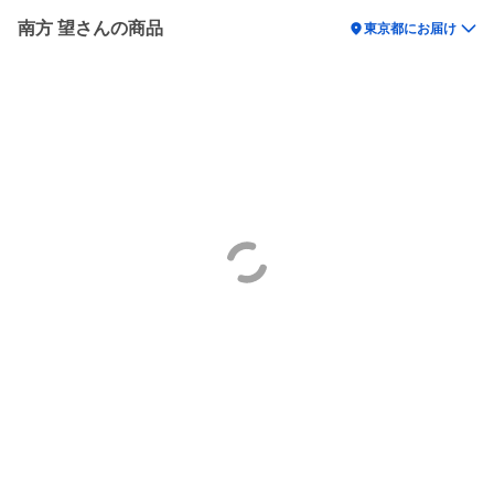
南方 望さんの商品
location_on
東京都にお届け