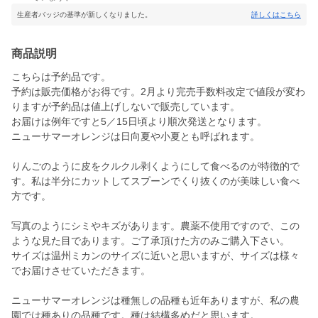
生産者バッジの基準が新しくなりました。
詳しくはこちら
商品説明
こちらは予約品です。
予約は販売価格がお得です。2月より完売手数料改定で値段が変わ
りますが予約品は値上げしないで販売しています。
お届けは例年ですと5／15日頃より順次発送となります。
ニューサマーオレンジは日向夏や小夏とも呼ばれます。
りんごのように皮をクルクル剥くようにして食べるのが特徴的で
す。私は半分にカットしてスプーンでくり抜くのが美味しい食べ
方です。
写真のようにシミやキズがあります。農薬不使用ですので、この
ような見た目であります。ご了承頂けた方のみご購入下さい。
サイズは温州ミカンのサイズに近いと思いますが、サイズは様々
でお届けさせていただきます。
ニューサマーオレンジは種無しの品種も近年ありますが、私の農
園では種ありの品種です。種は結構多めだと思います。