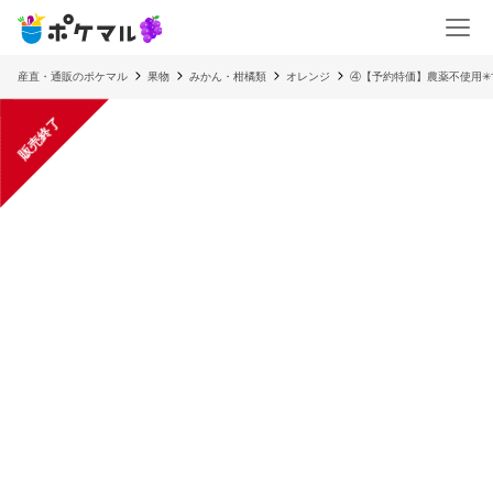
産直・通販のポケマル
果物
みかん・柑橘類
オレンジ
④【予約特価】農薬不使用✳
販売終了