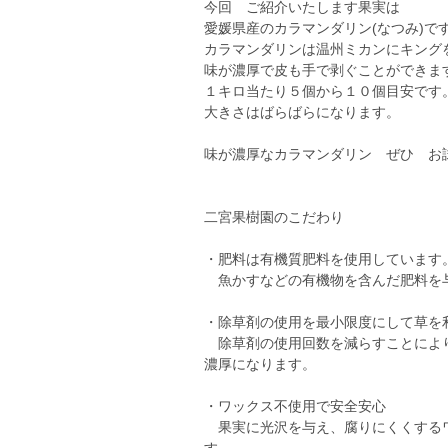
今回 ご紹介いたします果実は
愛媛県産のカラマンダリン(なつみ)で
カラマンダリンは温州ミカンにキング
味が濃厚で皮も手で剥ぐことができま
１キロ当たり５個から１０個目安です
大きさはばらばらになります。
味が濃厚なカラマンダリン ぜひ お
二宮果樹園のこだわり
・肥料は有機質肥料を使用しています
魚かすなどの有機物を含んだ肥料を与
・除草剤の使用を最小限度にして草を
除草剤の使用回数を減らすことにより
濃厚になります。
・ワックス不使用で安全安心
果実に光沢を与え、腐りにくくするワ