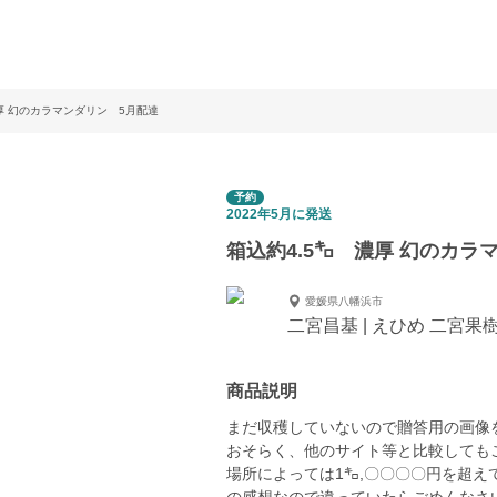
厚 幻のカラマンダリン 5月配達
予約
2022年5月に発送
箱込約4.5㌔ 濃厚 幻のカラ
愛媛県八幡浜市
二宮昌基 | えひめ 二宮果
商品説明
まだ収穫していないので贈答用の画像
おそらく、他のサイト等と比較しても
場所によっては1㌔,〇〇〇〇円を超