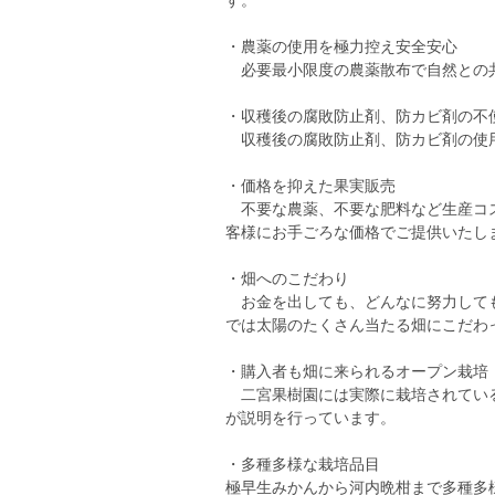
す。
・農薬の使用を極力控え安全安心
必要最小限度の農薬散布で自然との
・収穫後の腐敗防止剤、防カビ剤の不
収穫後の腐敗防止剤、防カビ剤の使
・価格を抑えた果実販売
不要な農薬、不要な肥料など生産コス
客様にお手ごろな価格でご提供いたし
・畑へのこだわり
お金を出しても、どんなに努力しても
では太陽のたくさん当たる畑にこだわ
・購入者も畑に来られるオープン栽培
二宮果樹園には実際に栽培されている
が説明を行っています。
・多種多様な栽培品目