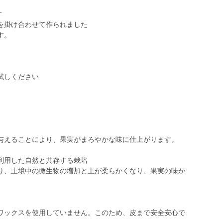
す
を掛け合わせて作られました
す。
。
試しください
。
えることにより、果実がまろやかな味に仕上がります。
利用した自然と共存する栽培
、土壌中の微生物の増加と土が柔らかくなり、果実の味が
ックスを使用していません。このため、皮まで安全安心で