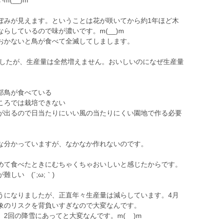
(__)m
みが見えます。ということは花が咲いてから約1年ほど木
らしているので味が濃いです。m(__)m
おかないと鳥が食べて全滅してしまします。
ましたが、生産量は全然増えません。おいしいのになぜ生産量
部鳥が食べている
ころでは栽培できない
が出るので日当たりにいい風の当たりにくい園地で作る必要
な分かっていますが、なかなか作れないのです。
て食べたときにむちゃくちゃおいしいと感じたからです。
しい (´;ω;｀)
になりましたが、正直年々生産量は減らしています。4月
象のリスクを背負いすぎなので大変なんです。
回の降雪にあってと大変なんです。m(__)m