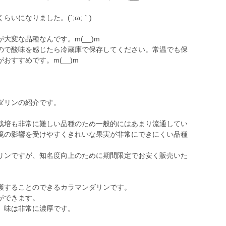
いになりました。(´;ω;｀)
変な品種なんです。m(__)m
で酸味を感じたら冷蔵庫で保存してください。常温でも保
おすすめです。m(__)m
ダリンの紹介です。
培も非常に難しい品種のため一般的にはあまり流通してい
境の影響を受けやすくきれいな果実が非常にできにくい品種
ンですが、知名度向上のために期間限定でお安く販売いた
穫することのできるカラマンダリンです。
ができます。
、味は非常に濃厚です。