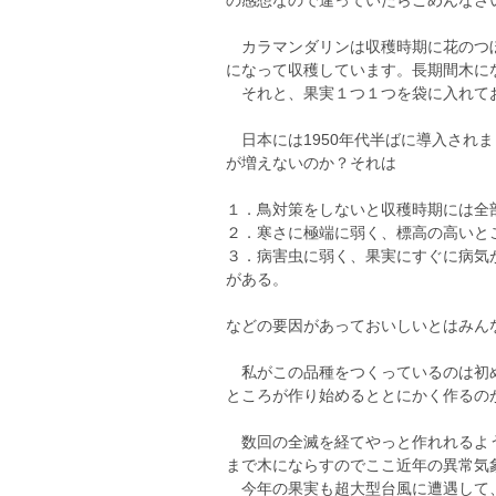
の感想なので違っていたらごめんなさいm
カラマンダリンは収穫時期に花のつぼ
になって収穫しています。長期間木にな
それと、果実１つ１つを袋に入れて
日本には1950年代半ばに導入され
が増えないのか？それは
１．鳥対策をしないと収穫時期には全
２．寒さに極端に弱く、標高の高いと
３．病害虫に弱く、果実にすぐに病気
がある。
などの要因があっておいしいとはみん
私がこの品種をつくっているのは初め
ところが作り始めるととにかく作るのが難
数回の全滅を経てやっと作れれるよう
まで木にならすのでここ近年の異常気
今年の果実も超大型台風に遭遇して、2