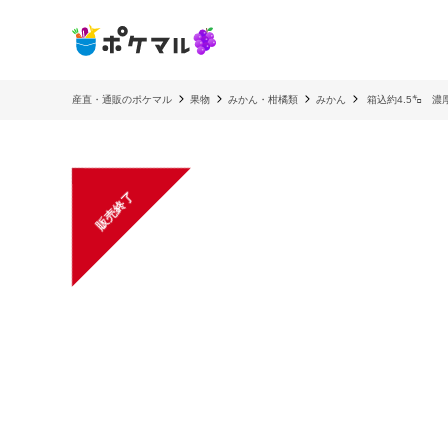
産直・通販のポケマル
果物
みかん・柑橘類
みかん
箱込約4.5㌔ 濃
販売終了