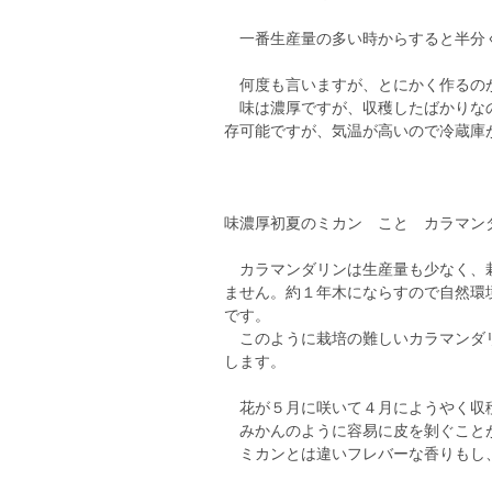
一番生産量の多い時からすると半分くら
何度も言いますが、とにかく作るのが大
味は濃厚ですが、収穫したばかりなの
存可能ですが、気温が高いので冷蔵庫が
味濃厚初夏のミカン こと カラマン
カラマンダリンは生産量も少なく、栽
ません。約１年木にならすので自然環
です。
このように栽培の難しいカラマンダリ
します。
花が５月に咲いて４月にようやく収
みかんのように容易に皮を剝ぐこと
ミカンとは違いフレバーな香りもし