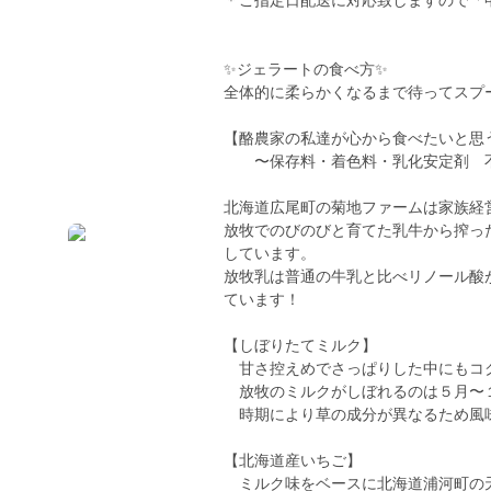
＊ご指定日配送に対応致しますので「
✨ジェラートの食べ方✨
全体的に柔らかくなるまで待ってスプ
【酪農家の私達が心から食べたいと思
〜保存料・着色料・乳化安定剤 
北海道広尾町の菊地ファームは家族経
放牧でのびのびと育てた乳牛から搾っ
しています。
放牧乳は普通の牛乳と比べリノール酸が
ています！
【しぼりたてミルク】
甘さ控えめでさっぱりした中にもコク
放牧のミルクがしぼれるのは５月〜
時期により草の成分が異なるため風
【北海道産いちご】
ミルク味をベースに北海道浦河町の天