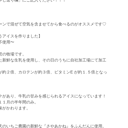
申し送り欄」にご記入ください！！！
ーンで混ぜて空気を含ませてから食べるのがオススメです♡
うアイスを作りました】
不使用〜
営の牧場です。
た新鮮な生乳を使用し、その日のうちに自社加工場にて加工
約２倍、カロテンが約３倍、ビタミンE が約１.５倍となっ
があり、牛乳の甘みを感じられるアイスになっています！
１１月の半年間のみ。
味がかわります。
のいちご農園の新鮮な『さやあかね』をふんだんに使用。