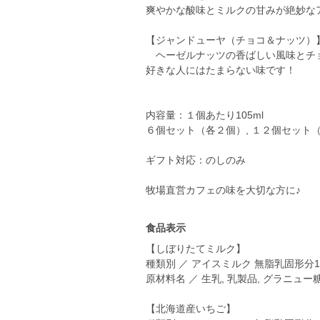
爽やかな酸味とミルクの甘みが絶妙な
【ジャンドューヤ（チョコ＆ナッツ）
ヘーゼルナッツの香ばしい風味とチョ
好きな人にはたまらない味です！
内容量：１個あたり105ml
６個セット（各２個）, １２個セット
ギフト対応：のしのみ
食品表示
【しぼりたてミルク】
種類別 ／ アイスミルク 無脂乳固形分11
原材料名 ／ 生乳, 乳製品, グラニュー
【北海道産いちご】