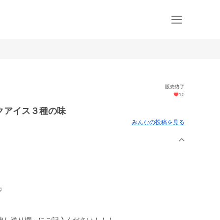
販売終了
10
クアイス３種の味
みんなの投稿を見る
♫