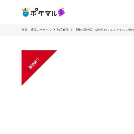
産直・通販のポケマル
加工食品
【母の日仕様】放牧牛のミルクアイス３種の
販売終了