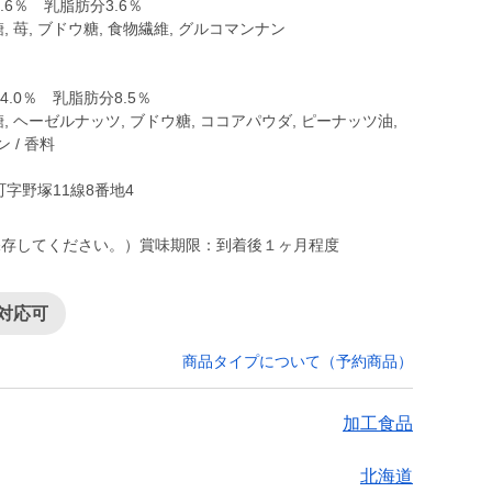
.6％ 乳脂肪分3.6％
, 苺, ブドウ糖, 食物繊維, グルコマンナン
】
.0％ 乳脂肪分8.5％
糖, ヘーゼルナッツ, ブドウ糖, ココアパウダ, ピーナッツ油,
 / 香料
保存してください。）賞味期限：到着後１ヶ月程度
対応可
商品タイプについて（予約商品）
加工食品
北海道