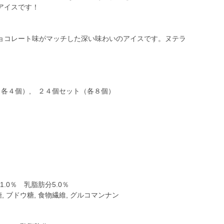
アイスです！
】
コレート味がマッチした深い味わいのアイスです。ヌテラ
（各４個）, ２４個セット（各８個）
.0％ 乳脂肪分5.0％
糖, ブドウ糖, 食物繊維, グルコマンナン