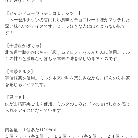
が絶妙なアイスです！
【ジャンドューヤ（チョコ＆ナッツ）】
ヘーゼルナッツの香ばしい風味とチョコレート味がマッチした
深い味わいのアイスです。ヌテラ好きな人にはたまらない味で
す！
【十勝産かぼちゃ】
北海道十勝のかぼちゃ『恋するマロン』をふんだんに使用。ミル
クの甘みと濃厚なかぼちゃ本来の味を楽しめるアイスです。
【抹茶ミルク】
宇治抹茶を使用。ミルク本来の味を楽しみながら、ほんのり抹茶
を感じるアイスです。
【黒ごま】
鉄がま焙煎黒ごまを使用。ミルクの甘みとゴマの香ばしさを感じ
られるアイスになっています。
内容量：１個あたり105ml
６個セット（各１個）, １２個セット（各２個）, ２４個セット