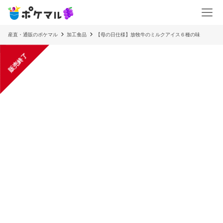
産直・通販のポケマル
加工食品
【母の日仕様】放牧牛のミルクアイス６種の味
販売終了