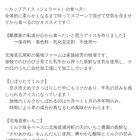
✨カップアイス（ジェラート）の食べ方✨
全体的に柔らかくなるまで待ってスプーンで混ぜて空気を含ませ
てから食べるのがオススメです♡
【酪農家の私達が心から食べたいと思うアイスを作りました】
〜保存料・着色料・乳化安定剤 不使用〜
北海道広尾町の菊地ファームは家族経営の牧場です。
放牧でのびのびと育てた乳牛から搾った新鮮な生乳を使用し、そ
の日のうちに自社加工場にて加工しています。
【しぼりたてミルク】
甘さ控えめでさっぱりした中にもコクがあり、牛乳の甘みを感
じられるアイスになっています！
放牧のミルクがしぼれるのは５月〜１１月の半年間のみ。
時期により草の成分が異なるため風味がかわります。
【北海道産いちご】
ミルク味をベースに北海道浦河町の天のいちご農園の新鮮な
『さやあかね』をふんだんに使用。爽やかな酸味とミルクの甘み