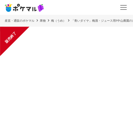
産直・通販のポケマル
果物
梅（うめ）
「青いダイヤ」梅酒・ジュース用‼︎中山農園
販売終了