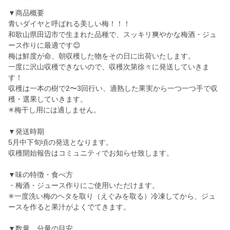
▼商品概要
青いダイヤと呼ばれる美しい梅！！！
和歌山県田辺市で生まれた品種で、スッキリ爽やかな梅酒・ジュ
ース作りに最適です😊
梅は鮮度が命、朝収穫した物をその日に出荷いたします。
一度に沢山収穫できないので、収穫次第徐々に発送していきま
す！
収穫は一本の樹で2〜3回行い、適熟した果実から一つ一つ手で収
穫・選果していきます。
✳︎梅干し用には適しません。
▼発送時期
5月中下旬頃の発送となります。
収穫開始報告はコミュニティでお知らせ致します。
▼味の特徴・食べ方
・梅酒・ジュース作りにご使用いただけます。
✳︎一度洗い梅のヘタを取り（えぐみを取る）冷凍してから、ジュ
ースを作ると果汁がよくでてきます。
▼数量、分量の目安