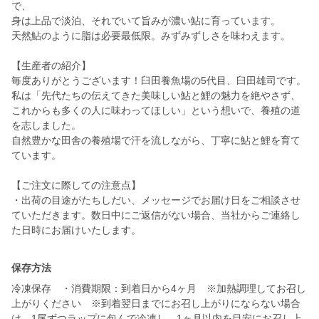
で、
身は上品で淡泊、それでいて旨みが濃い鮎に育っています。
天然鮎のように脂は必要最低限。みずみずしさを味わえます。
【生産者の紹介】
毎度ありがとうございます！臼田養魚場の5代目、臼田雄司です。
私は「先代たちの伝えてきた美味しい鮎と鯉の魅力を絶やさず、
これからも多くの人に味わってほしい」という想いで、養殖の道
を志しました。
自然豊かな田舎の養殖場で汗を流しながら、丁寧に鮎と鯉を育て
ています。
【ご注文に際しての注意点】
・出荷の目途がたちしだい、メッセージでお届け日をご相談させ
ていただきます。数日中にご返信がない場合、当社からご連絡し
た日時にお届けいたします。
保存方法
冷凍保存 ・消費期限：到着日から4ヶ月 ※加熱調理してお召し
上がりください ※到着翌日までにお召し上がりにならない場合
は、1尾ずつラップに包んで冷凍し、1ヶ月以内を目安にお召し上