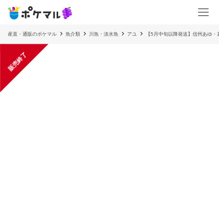
産直・通販のポケマル
魚介類
川魚・淡水魚
アユ
【5月中旬以降発送】信州あゆ・
販売終了