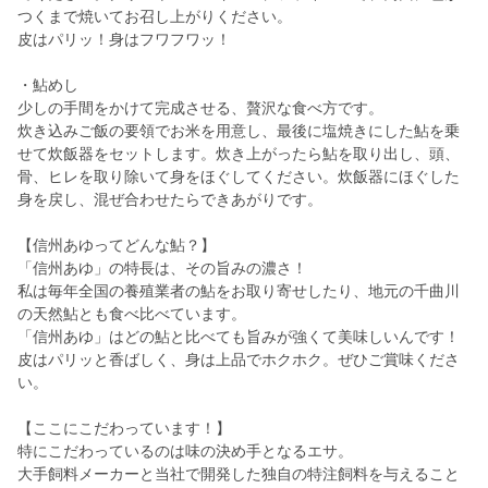
つくまで焼いてお召し上がりください。
皮はパリッ！身はフワフワッ！
・鮎めし
少しの手間をかけて完成させる、贅沢な食べ方です。
炊き込みご飯の要領でお米を用意し、最後に塩焼きにした鮎を乗
せて炊飯器をセットします。炊き上がったら鮎を取り出し、頭、
骨、ヒレを取り除いて身をほぐしてください。炊飯器にほぐした
身を戻し、混ぜ合わせたらできあがりです。
【信州あゆってどんな鮎？】
「信州あゆ」の特長は、その旨みの濃さ！
私は毎年全国の養殖業者の鮎をお取り寄せしたり、地元の千曲川
の天然鮎とも食べ比べています。
「信州あゆ」はどの鮎と比べても旨みが強くて美味しいんです！
皮はパリッと香ばしく、身は上品でホクホク。ぜひご賞味くださ
い。
【ここにこだわっています！】
特にこだわっているのは味の決め手となるエサ。
大手飼料メーカーと当社で開発した独自の特注飼料を与えること