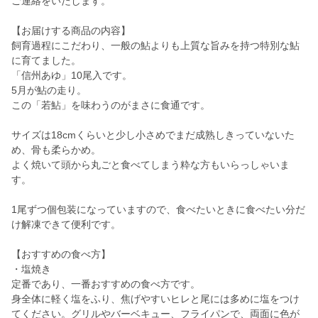
ご連絡をいたします。
【お届けする商品の内容】
飼育過程にこだわり、一般の鮎よりも上質な旨みを持つ特別な鮎
に育てました。
「信州あゆ」10尾入です。
5月が鮎の走り。
この「若鮎」を味わうのがまさに食通です。
サイズは18cmくらいと少し小さめでまだ成熟しきっていないた
め、骨も柔らかめ。
よく焼いて頭から丸ごと食べてしまう粋な方もいらっしゃいま
す。
1尾ずつ個包装になっていますので、食べたいときに食べたい分だ
け解凍できて便利です。
【おすすめの食べ方】
・塩焼き
定番であり、一番おすすめの食べ方です。
身全体に軽く塩をふり、焦げやすいヒレと尾には多めに塩をつけ
てください。グリルやバーベキュー、フライパンで、両面に色が