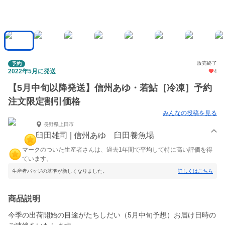
販売終了
予約
2022年5月に発送
4
【5月中旬以降発送】信州あゆ・若鮎［冷凍］予約
注文限定割引価格
みんなの投稿を見る
長野県上田市
臼田雄司 | 信州あゆ 臼田養魚場
マークのついた生産者さんは、過去1年間で平均して特に高い評価を得
ています。
生産者バッジの基準が新しくなりました。
詳しくはこちら
商品説明
今季の出荷開始の目途がたちしだい（5月中旬予想）お届け日時の