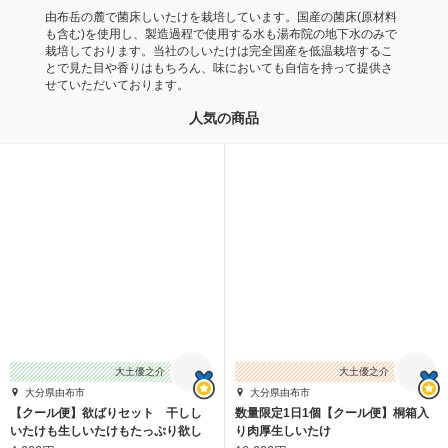
由布岳の麓で菌床しいたけを栽培しています。国産の菌床(原材料
も含む)を使用し、製造過程で使用する水も湯布院の地下水のみで
栽培しております。当社のしいたけは完全国産を低温栽培するこ
とで見た目や香りはもちろん、味においても自信を持って提供さ
せていただいております。
人気の商品
大土優之介
大土優之介
大分県由布市
大分県由布市
【クール便】欲ばりセット 干しし
数量限定1日1個【クール便】桐箱入
いたけも生しいたけもたっぷり欲し
り肉厚生しいたけ