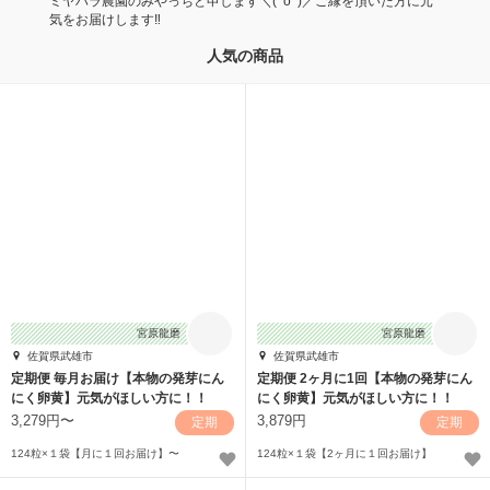
ミヤハラ農園のみやっちと申します＼(^o^)／ご縁を頂いた方に元
気をお届けします‼
人気の商品
宮原龍磨
宮原龍磨
佐賀県武雄市
佐賀県武雄市
定期便 毎月お届け【本物の発芽にん
定期便 2ヶ月に1回【本物の発芽にん
にく卵黄】元気がほしい方に！！
にく卵黄】元気がほしい方に！！
3,279円〜
3,879円
定期
定期
124粒×１袋【月に１回お届け】〜
124粒×１袋【2ヶ月に１回お届け】