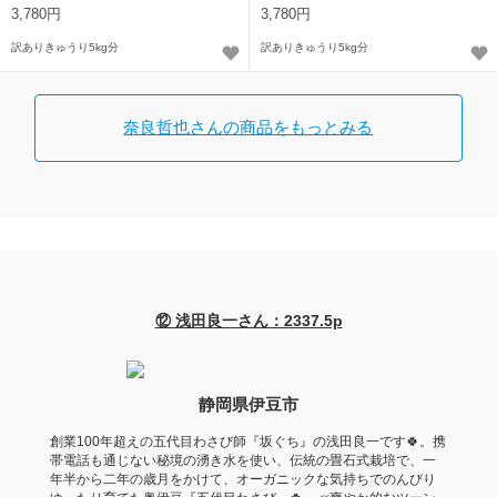
3,780円
3,780円
訳ありきゅうり5kg分
訳ありきゅうり5kg分
奈良哲也さんの商品をもっとみる
⑫ 浅田良一さん：2337.5p
静岡県伊豆市
創業100年超えの五代目わさび師『坂ぐち』の浅田良一です🍀。携
帯電話も通じない秘境の湧き水を使い、伝統の畳石式栽培で、一
年半から二年の歳月をかけて、オーガニックな気持ちでのんびり