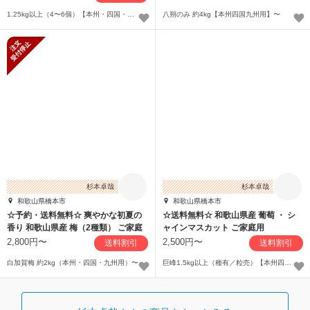
1.25kg以上（4〜6個）【本州・四国・九州用】〜
八朔のみ 約4kg【本州四国九州用】〜
新規受付停止
杉本卓哉
杉本卓哉
和歌山県橋本市
和歌山県橋本市
☆予約・送料無料☆ 爽やかな初夏の
☆送料無料☆ 和歌山県産 葡萄 ・ シ
香り 和歌山県産 梅（2種類） ご家庭
ャインマスカット ご家庭用
用
2,800円〜
2,500円〜
送料割引
送料割引
白加賀梅 約2kg（本州・四国・九州用）〜
巨峰1.5kg以上（種有／粒売）【本州四国九州】〜