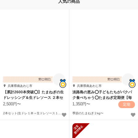
人気の商品
野口明巳
野口明巳
兵庫県南あわじ市
兵庫県南あわじ市
【累計2600本突破⭕】たまねぎの生
淡路島の恵み⭕子どもたちがパクパ
ドレッシング＆生ドレソース ２本セ
ク食べちゃう⭕たまねぎ定期便【毎
ット
月コース】
2,500円〜
1,350円〜
定期
2本セット(生ドレ１本＋生ドレソース１本）〜
季節のたまねぎ２kg〜
新規受付停止