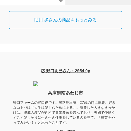
助川 操さんの商品をもっとみる
⑦ 野口明巳さん：2954.0p
兵庫県南あわじ市
野口ファームの野口俊です。淡路島出身、27歳の時に就農。好き
なコトバは『人生は楽しむためにある』。就農した大きなきっか
けは、親戚の叔父が近所で専業農家を営んでおり、夫婦で仲良く
すごく楽しそうに生き生き仕事をしているのを見て、「農業をや
ってみたい！」と思ったことです。