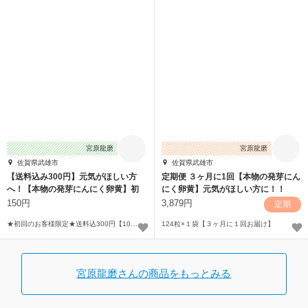
宮原龍磨
宮原龍磨
佐賀県武雄市
佐賀県武雄市
【送料込み300円】元気がほしい方
定期便 ３ヶ月に1回【本物の発芽にん
へ！【本物の発芽にんにく卵黄】初
にく卵黄】元気がほしい方に！！
回お試し
150円
3,879円
定期
★初回のお客様限定★送料込300円【10日分 40粒】
124粒×１袋【３ヶ月に１回お届け】
宮原龍磨さんの商品をもっとみる