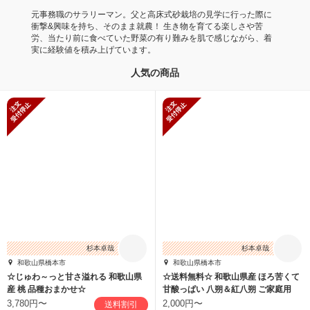
元事務職のサラリーマン。父と高床式砂栽培の見学に行った際に
衝撃&興味を持ち、そのまま就農！ 生き物を育てる楽しさや苦
労、当たり前に食べていた野菜の有り難みを肌で感じながら、着
実に経験値を積み上げています。
人気の商品
新規受付停止
新規受付停止
杉本卓哉
杉本卓哉
和歌山県橋本市
和歌山県橋本市
☆じゅわ～っと甘さ溢れる 和歌山県
☆送料無料☆ 和歌山県産 ほろ苦くて
産 桃 品種おまかせ☆
甘酸っぱい 八朔＆紅八朔 ご家庭用
3,780円〜
2,000円〜
送料割引