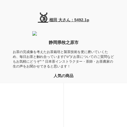
🥉
植田 大さん：5492.1p
静岡県牧之原市
お茶の完成像を考えたお茶栽培と製茶技術を更に磨いていくた
め、毎日お茶と触れ合っています(^o^)/ お茶についてのご質問など
もお気軽にどうぞ^ ^ 日本茶インストラクター・茶師・お茶農家の
生の声をお聞かせできると思います！
人気の商品