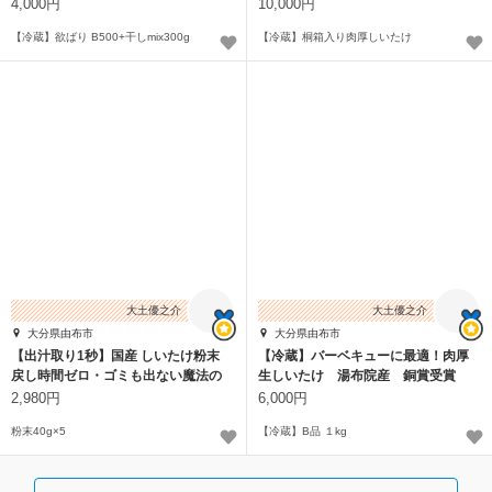
い方に！
4,000円
10,000円
【冷蔵】欲ばり B500+干しmix300g
【冷蔵】桐箱入り肉厚しいたけ
大土優之介
大土優之介
大分県由布市
大分県由布市
【出汁取り1秒】国産 しいたけ粉末
【冷蔵】バーベキューに最適！肉厚
戻し時間ゼロ・ゴミも出ない魔法の
生しいたけ 湯布院産 銅賞受賞
粉 忙しい
2,980円
6,000円
粉末40g×5
【冷蔵】B品 １kg