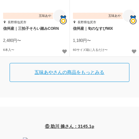
五味あや
五味あや
長野県塩尻市
長野県塩尻市
信州産｜三拍子そろい踏みCORN
信州産｜旬のなすびMIX
2,480円〜
1,180円〜
6本入〜
60サイズ箱に入るだけ〜
五味あやさんの商品をもっとみる
⑥ 助川 操さん：3145.1p