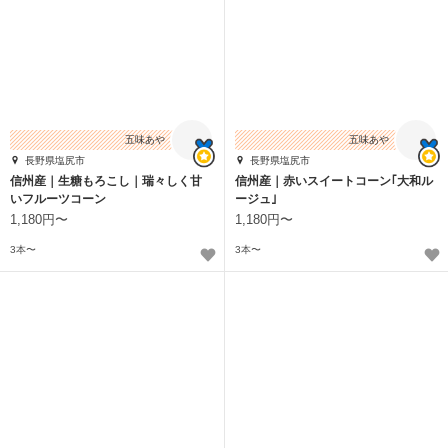
五味あや
五味あや
長野県塩尻市
長野県塩尻市
信州産｜生糖もろこし｜瑞々しく甘
信州産｜赤いスイートコーン｢大和ル
いフルーツコーン
ージュ｣
1,180円〜
1,180円〜
3本〜
3本〜