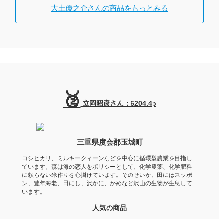
大土優之介さんの商品をもっとみる
🥈
立岡昭彦さん：6204.4p
三重県度会郡玉城町
コシヒカリ、ミルキークィーンなどを中心に循環型農業を目指し
ています。森は海の恋人をポリシーとして、化学農薬、化学肥料
に頼らない米作りを心掛けています。そのせいか、田にはスッポ
ン、豊年海老、田にし、沢かに、かめなど沢山の生物が生息して
います。
人気の商品