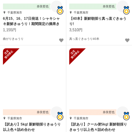
奈良哲也
奈良哲也
千葉県旭市
千葉県旭市
6月15、16、17日発送！シャキシャ
【40本】新鮮朝採り真っ直ぐきゅう
キ新鮮きゅうり！期間限定の摘果き
り!
ゅうり。
1,155円
3,510円
曲がりきゅうり
真っ直ぐきゅうり40本
新規受付停止
新規受付停止
奈良哲也
奈良哲也
千葉県旭市
千葉県旭市
【訳あり】5kg! 新鮮朝採りきゅうり
【訳あり】クール便5kg! 新鮮朝採り
以上色々詰め合わせ
きゅうり以上色々詰め合わせ