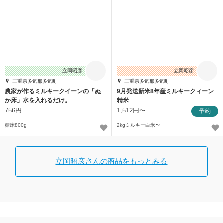
立岡昭彦
立岡昭彦
三重県多気郡多気町
三重県多気郡多気町
農家が作るミルキークイーンの「ぬ
9月発送新米8年産ミルキークィーン
か床」水を入れるだけ。
精米
756円
1,512円〜
予約
糠床800g
2kgミルキー白米〜
立岡昭彦さんの商品をもっとみる