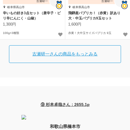
古瀬研一
古瀬研一
岐阜県高山市
岐阜県高山市
辛いもの好き3点セット（唐辛子・ピ
飛騨産パプリカ！（赤黄）訳あり
リ辛にんにく・山椒）
大・中玉パプリカ9玉セット
1,300円
1,600円
100g×3種類
赤黄！大中玉サイズパプリカ 9玉
古瀬研一さんの商品をもっとみる
⑨ 杉本卓哉さん：2655.1p
和歌山県橋本市