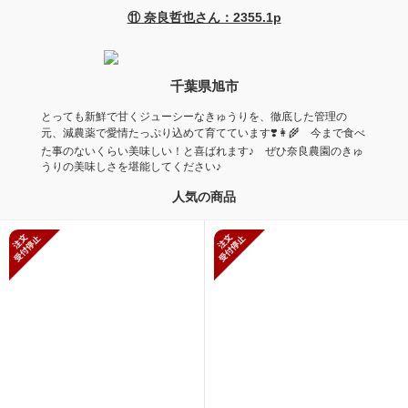
⑪ 奈良哲也さん：2355.1p
千葉県旭市
とっても新鮮で甘くジューシーなきゅうりを、徹底した管理の
元、減農薬で愛情たっぷり込めて育てています❣️👩‍🌾 今まで食べ
た事のないくらい美味しい！と喜ばれます♪ ぜひ奈良農園のきゅ
うりの美味しさを堪能してください♪
人気の商品
新規受付停止
新規受付停止