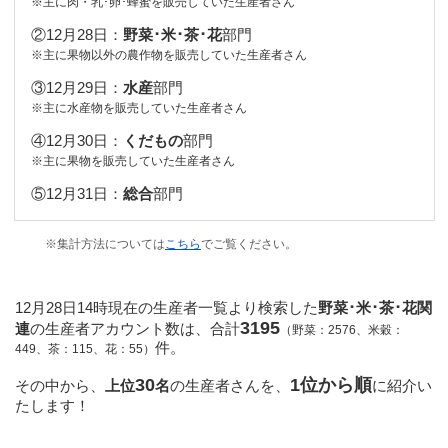
※主に肉・乳･卵･蜂蜜を販売していた生産者さん
②12月28日：
野菜･米･茶･花
部門
※主に
果物以外の農作物
を販売していた生産者さん
③12月29日：
水産
部門
※主に
水産物
を販売していた生産者さん
④12月30日：
くだもの
部門
※主に
果物
を販売していた生産者さん
⑤12月31日：
総合
部門
※集計方法については
こちら
でご覧ください。
12月28日14時現在の生産者一覧より検索した
野菜･米･茶･花関
3195
連
の生産者アカウント数は、合計
（野菜：2576、米穀：
件。
449、茶：115、花：55）
30
1位から順
その中から、
上位
名
の生産者さんを、
に紹介い
たします！