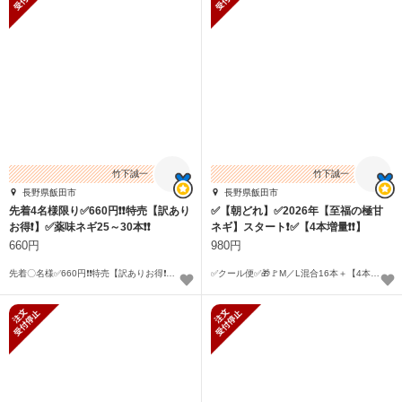
竹下誠一
竹下誠一
長野県飯田市
長野県飯田市
先着4名様限り✅660円❗❗特売【訳あり
✅【朝どれ】✅2026年【至福の極甘
お得❗】✅薬味ネギ25～30本❗❗
ネギ】スタート❗️✅【4本増量❗️❗️】
660円
980円
先着〇名様✅660円❗❗特売【訳ありお得❗】✅薬味ネギ25～30本❗❗
✅クール便✅🎁🚩M／L混合16本＋【4本増量❗❗】合計20本❗🌿
新規受付停止
新規受付停止