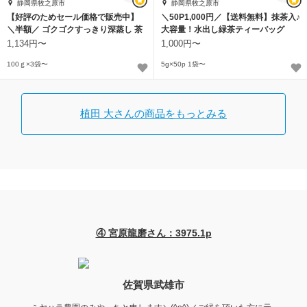
静岡県牧之原市
静岡県牧之原市
【好評のためセール価格で販売中】
＼50P1,000円／【送料無料】抹茶入♪
＼半額／ ゴクゴクすっきり深蒸し 茶
大容量！水出し緑茶ティーバッグ
葉 100g
1,134円〜
1,000円〜
100ｇ×3袋〜
5g×50p 1袋〜
植田 大さんの商品をもっとみる
④ 宮原龍磨さん：3975.1p
佐賀県武雄市