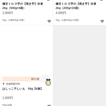
極甘トロ 小芋の【焼き芋】冷凍
極甘トロ 小芋の【焼き芋】冷凍
2kg（500g×4袋）
2kg（200g×10袋）
3,900円
4,000円
2kg（1袋500g×4袋）
2kg（1袋200g×10袋）
助川 操
茨城県那珂市
はしっこ干しいも 50g【6個】
1,600円
50g×6袋