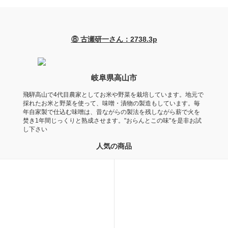
⑧ 古瀬研一さん：2738.3p
岐阜県高山市
飛騨高山で4代目農家としてお米や野菜を栽培しています。地元で
採れたお米と野菜を使って、味噌・漬物の製造もしています。毎
年自家製で仕込む味噌は、昔ながらの製法を残しながら薪で火を
焚き1年間じっくりと熟成させます。"おらんとこの味"を是非お試
し下さい
人気の商品