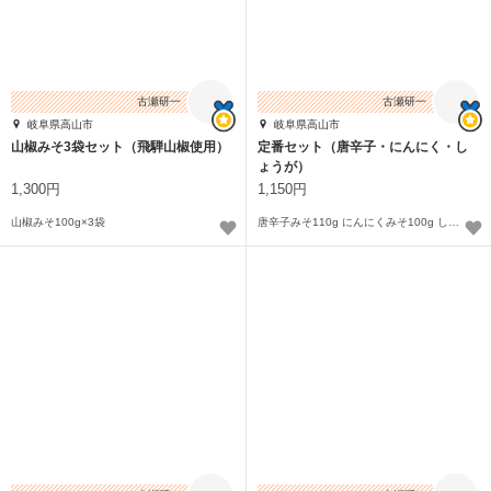
古瀬研一
古瀬研一
岐阜県高山市
岐阜県高山市
山椒みそ3袋セット（飛騨山椒使用）
定番セット（唐辛子・にんにく・し
ょうが）
1,300円
1,150円
山椒みそ100g×3袋
唐辛子みそ110g にんにくみそ100g しょうがみそ100g