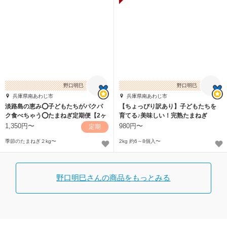
野口明巳
野口明巳
兵庫県南あわじ市
兵庫県南あわじ市
淡路島の恵み⭕子どもたちがパクパ
【ちょっぴり訳あり】子どもたちを
ク食べちゃう⭕たまねぎ定期便【2ヶ
育てる♪美味しい！完熟たまねぎ
月毎】
1,350円〜
980円〜
定期
季節のたまねぎ２kg〜
2kg 約6～8個入〜
野口明巳さんの商品をもっとみる