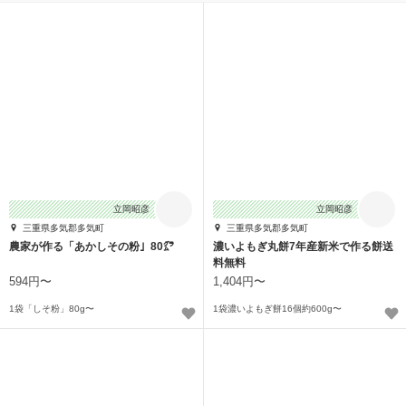
立岡昭彦
立岡昭彦
三重県多気郡多気町
三重県多気郡多気町
農家が作る「あかしその粉」80㌘
濃いよもぎ丸餅7年産新米で作る餅送
料無料
594円〜
1,404円〜
1袋「しそ粉」80g〜
1袋濃いよもぎ餅16個約600g〜