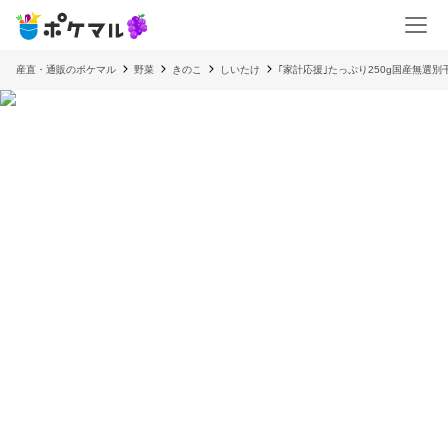
産直・通販のポケマル
野菜
きのこ
しいたけ
｢家計応援｣たっぷり250g国産無選別