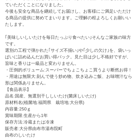
ていただくことになりました。
今後も安全な商品を継続してお届けし、お客様にご満足いただけ
る商品の提供に努めてまいります。ご理解の程よろしくお願いい
たします。
｢美味しいしいたけを毎日たっぷり食べたい｣そんなご家族の味方
です。
選別の工程で弾かれた｢サイズ不揃い｣や｢少しの欠け｣を、袋いっ
ぱいに詰め込んだお買い得パック。見た目は少し不格好ですが、
旨味と香りは一級品と変わりません。
・圧倒的ボリューム:スーパーでちょこちょこ買うより断然お得！
・用途は無限大:刻んで使う炒め物、炊き込みご飯、お味噌汁なら
形は関係ありません。
【食品表示】
品名:国産、無選別干ししいたけ(菌床しいたけ)
原材料名(植菌地:福岡県 栽培地:大分県)
内容量:250ｇ
賞味期限:生産から1年
保存方法:冷蔵または冷凍
販売者:大分県由布市湯布院町
由布のしいたけ