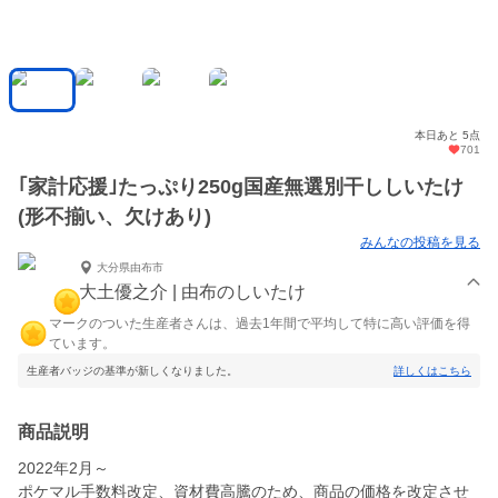
本日あと 5点
701
｢家計応援｣たっぷり250g国産無選別干ししいたけ
(形不揃い、欠けあり)
みんなの投稿を見る
大分県由布市
大土優之介 | 由布のしいたけ
マークのついた生産者さんは、過去1年間で平均して特に高い評価を得
ています。
生産者バッジの基準が新しくなりました。
詳しくはこちら
商品説明
2022年2月～
ポケマル手数料改定、資材費高騰のため、商品の価格を改定させ