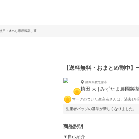
使用！水出し専用深蒸し茶
【送料無料・おまとめ割中】
静岡県牧之原市
植田 大 | みずたま農園製
マークのついた生産者さんは、過去1年
生産者バッジの基準が新しくなりました。
商品説明
▼自己紹介