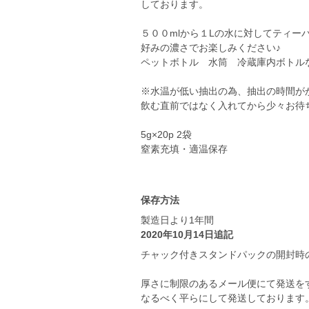
しております。
５００mlから１Lの水に対してティー
好みの濃さでお楽しみください♪
ペットボトル 水筒 冷蔵庫内ボトル
※水温が低い抽出の為、抽出の時間が
飲む直前ではなく入れてから少々お待ち
5g×20p 2袋
窒素充填・適温保存
保存方法
製造日より1年間
2020年10月14日追記
チャック付きスタンドパックの開封時
厚さに制限のあるメール便にて発送を
なるべく平らにして発送しております