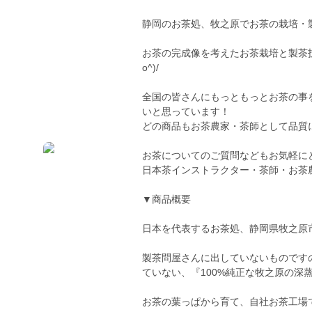
静岡のお茶処、牧之原でお茶の栽培・
お茶の完成像を考えたお茶栽培と製茶
o^)/
全国の皆さんにもっともっとお茶の事
いと思っています！
どの商品もお茶農家・茶師として品質
お茶についてのご質問などもお気軽にど
日本茶インストラクター・茶師・お茶
▼商品概要
日本を代表するお茶処、静岡県牧之原
製茶問屋さんに出していないものです
ていない、『100%純正な牧之原の深
お茶の葉っぱから育て、自社お茶工場