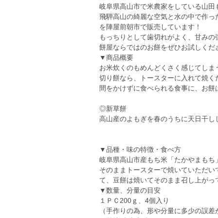
岐阜県高山市で米農家をしている山田
飛騨高山の綺麗な空気と水の中で作っ
を陣屋前朝市で販売しています！
もっちりとして歯切れがよく、甘みの
餅屋ならではのお餅をぜひお試しくだ
▼商品概要
お米炊くのもめんどくさく感じてしま
切り餅なら、トースターに入れて焼く
間をかけずに食べられる食事に、お餅
◎新草餅
高山産のよもぎを春のうちに天日干し
▼品種・味の特徴・食べ方
岐阜県高山市産もち米「たかやまもち
そのままトースターで焼いていただい
て、豆餅は焼いてそのまま召し上がっ
▼数量、分量の目安
１ＰＣ200ｇ、4個入り
（手作りの為、形や分量に多少の誤差