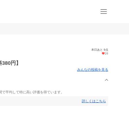
本日あと 9点
26
380円】
みんなの投稿を見る
間で平均して特に高い評価を得ています。
詳しくはこちら