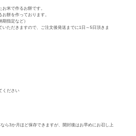
たお米で作るお餅です。
るお餅を作っております。
納期指定など）
ていただきますので、ご注文後発送までに1日～5日頂きま
）
てください
存なら3か月ほど保存できますが、開封後はお早めにお召し上