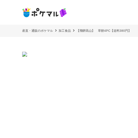
産直・通販のポケマル
加工食品
【飛騨高山】 草餅4PC【送料380円】