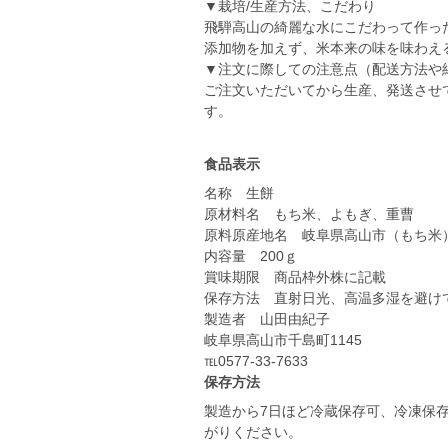
▼栽培/生産方法、こだわり
飛騨高山の綺麗な水にこだわって作っ
添加物を加えず、米本来の味を味わえ
▼注文に際しての注意点（配送方法や
ご注文いただいてから生産、発送させ
す。
食品表示
名称 生餅
原材料名 もち米、よもぎ、重曹
原料原産地名 岐阜県高山市（もち米
内容量 200ｇ
賞味期限 商品枠外株に記載
保存方法 直射日光、高温多湿を避け
製造者 山田由紀子
岐阜県高山市千島町1145
℡0577-33-7633
保存方法
製造から7日ほど冷蔵保存可、冷凍保
がりください。