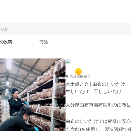
しいたけ
の投稿
商品
大分県由布市
大土優之介 | 由布のしいたけ
生しいたけ、干ししいたけ
大分県由布市湯布院町の由布岳
由布のしいたけでは皆様に安心
も含む)を使用し、製造過程で