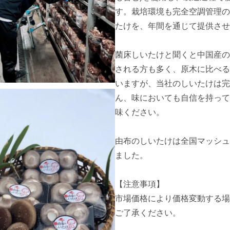
す。栽培環境も完全空調管理の
たけを、年間を通じて提供させ
菌床しいたけと聞くと中国産の
される方も多く、原木に比べる
いますが、当社のしいたけは完
ん、味においても自信を持って
味ください。　

由布のしいたけは全国マッシュ
ました。

【注意事項】

市場価格により価格変動する場
ご了承ください。
