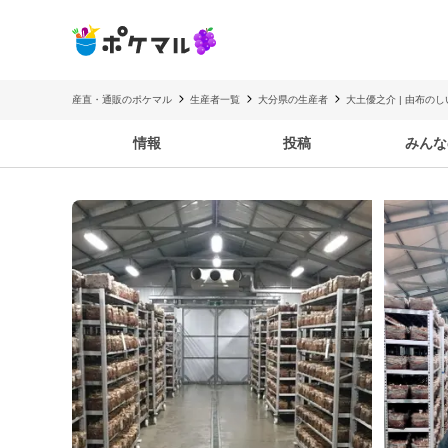
産直・通販のポケマル
生産者一覧
大分県の生産者
大土優之介 | 由布の
情報
投稿
みんな