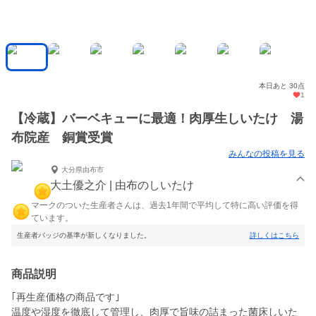
本日あと 30点
1
【冷蔵】バーベキューに最適！肉厚生しいたけ 湯
布院産 銅賞受賞
みんなの投稿を見る
大分県由布市
大土優之介 | 由布のしいたけ
マークのついた生産者さんは、過去1年間で平均して特に高い評価を得
ています。
生産者バッジの基準が新しくなりました。
詳しくはこちら
商品説明
｢再生産価格の商品です｣
温度や湿度を徹底して管理し、肉厚で旨味の詰まった菌床しいた