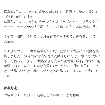
写真6枚目はしいたけの網焼き 軸のまま、片面だけ焼いて醤油を
つけるのがおすすめ
写真7枚目はしいたけのチーズ焼き オリーブオイル、ブラックペ
ーパー、チーズをのせて焼くだけ。洋風しいたけの出来上がり。
冷蔵で１週間、冷凍で１か月保存できますので、保存食としても
大活躍。
全国サンマッシュ生産協議会３０周年記念全国大会にて銅賞を受
賞しました。 湯布院の源流で育てた菌床しいたけ。 水にも品質に
もこだわっています。 栽培環境も完全空調管理の室内で行い、無
農薬なので、安心・安全な良質しいたけです。 他にも干ししいた
け、特品しいたけ、極小しいたけも出品していますのでご覧くだ
さい。
保存方法
冷蔵庫で４～５日、下処理をし冷凍庫で一か月程度。