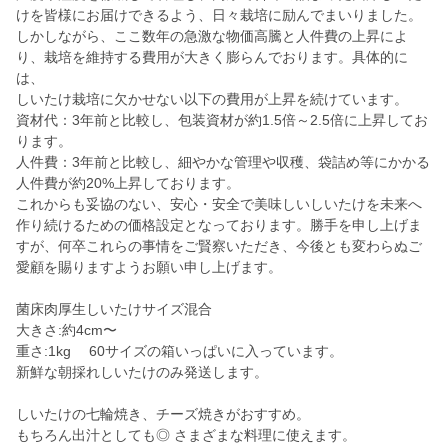
けを皆様にお届けできるよう、日々栽培に励んでまいりました。
しかしながら、ここ数年の急激な物価高騰と人件費の上昇によ
り、栽培を維持する費用が大きく膨らんでおります。具体的に
は、
しいたけ栽培に欠かせない以下の費用が上昇を続けています。
資材代：3年前と比較し、包装資材が約1.5倍～2.5倍に上昇してお
ります。
人件費：3年前と比較し、細やかな管理や収穫、袋詰め等にかかる
人件費が約20%上昇しております。
これからも妥協のない、安心・安全で美味しいしいたけを未来へ
作り続けるための価格設定となっております。勝手を申し上げま
すが、何卒これらの事情をご賢察いただき、今後とも変わらぬご
愛顧を賜りますようお願い申し上げます。
菌床肉厚生しいたけサイズ混合
大きさ:約4cm〜
重さ:1kg 60サイズの箱いっぱいに入っています。
新鮮な朝採れしいたけのみ発送します。
しいたけの七輪焼き、チーズ焼きがおすすめ。
もちろん出汁としても◎ さまざまな料理に使えます。