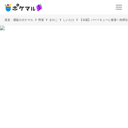
産直・通販のポケマル
野菜
きのこ
しいたけ
【冷蔵】バーベキューに最適！肉厚生