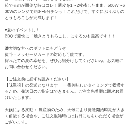
茹でるのが面倒な時はコレ！薄皮を1〜2枚残したまま、500W〜6
00Wのレンジで約3〜5分チンッ！これだけで、すぐにぷりぷりの
とうもろこしが完成します！
♥夏のイベントに！
BBQで豪快に「焼きとうもろこし」にするのも最高です！！
🎁大切な方へのギフトにもどうぞ
熨斗・メッセージカードの対応も可能です。
採れたての夏の幸せを、ぜひお裾分けしてくださいね。お気軽に
お問い合わせください。
【ご注文前に必ずお読みください】
【味重視】の発送となります： 一番美味しいタイミングで収穫す
るため、発送日のご指定はできません。ご注文先着順に順次お届
けいたします。
天候による変動： 農産物のため、天候により発送開始時期が大き
く前後する場合や、ご注文混雑時にはお日にちをいただく場合が
ございます。