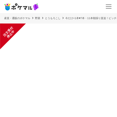
産直・通販のポケマル
野菜
とうもろこし
今だけ+1本♥7本・11本朝採り直送！ピッ
注
文
受
付
停
止
中