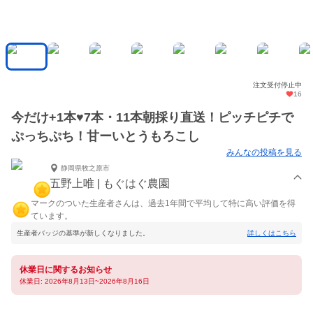
注文受付停止中
16
今だけ+1本♥7本・11本朝採り直送！ピッチピチで
ぷっちぷち！甘ーいとうもろこし
みんなの投稿を見る
静岡県牧之原市
五野上唯 | もぐはぐ農園
マークのついた生産者さんは、過去1年間で平均して特に高い評価を得
ています。
生産者バッジの基準が新しくなりました。
詳しくはこちら
休業日に関するお知らせ
休業日: 2026年8月13日~2026年8月16日