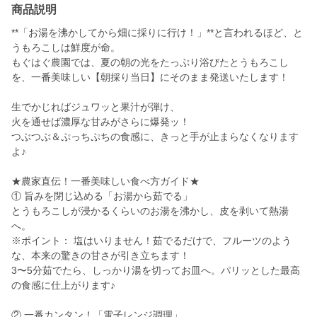
商品説明
**「お湯を沸かしてから畑に採りに行け！」**と言われるほど、と
うもろこしは鮮度が命。
もぐはぐ農園では、夏の朝の光をたっぷり浴びたとうもろこし
を、一番美味しい【朝採り当日】にそのまま発送いたします！
生でかじればジュワッと果汁が弾け、
火を通せば濃厚な甘みがさらに爆発ッ！
つぶつぶ＆ぷっちぷちの食感に、きっと手が止まらなくなります
よ♪
★農家直伝！一番美味しい食べ方ガイド★
① 旨みを閉じ込める「お湯から茹でる」
とうもろこしが浸かるくらいのお湯を沸かし、皮を剥いて熱湯
へ。
※ポイント： 塩はいりません！茹でるだけで、フルーツのよう
な、本来の驚きの甘さが引き立ちます！
3〜5分茹でたら、しっかり湯を切ってお皿へ。パリッとした最高
の食感に仕上がります♪
② 一番カンタン！「電子レンジ調理」