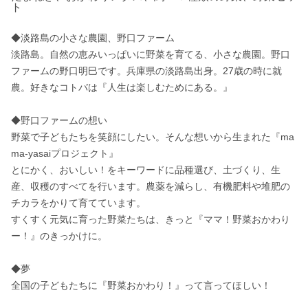
ト
◆淡路島の小さな農園、野口ファーム

淡路島。自然の恵みいっぱいに野菜を育てる、小さな農園。野口
ファームの野口明巳です。兵庫県の淡路島出身。27歳の時に就
農。好きなコトバは『人生は楽しむためにある。』

◆野口ファームの想い

野菜で子どもたちを笑顔にしたい。そんな想いから生まれた『ma
ma-yasaiプロジェクト』 

とにかく、おいしい！をキーワードに品種選び、土づくり、生
産、収穫のすべてを行います。農薬を減らし、有機肥料や堆肥の
チカラをかりて育てています。

すくすく元気に育った野菜たちは、きっと『ママ！野菜おかわり
ー！』のきっかけに。

◆夢

全国の子どもたちに『野菜おかわり！』って言ってほしい！
