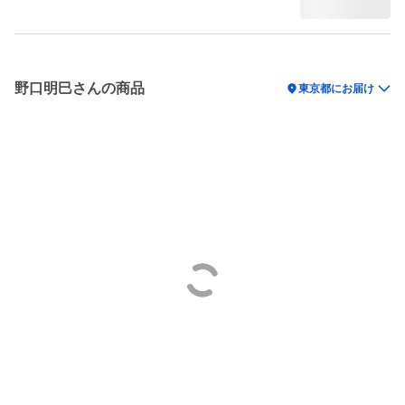
野口明巳さんの商品
location_on
東京都にお届け