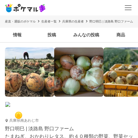
産直・通販のポケマル
生産者一覧
兵庫県の生産者
野口明巳 | 淡路島 野口ファーム
情報
投稿
みんなの投稿
商品
兵庫県南あわじ市
野口明巳 | 淡路島 野口ファーム
たまねぎ、おかわりレタス、約４０種類の野菜、野菜セッ