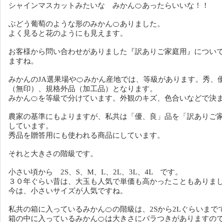
シャインマスカットみたいな みかん🍊あったらいいな！！
ぶどう葡萄のような形のみかん🍊ありました。
よく見ると花のようにも見えます。
お客様から問い合わせがありました『訳ありご家庭用』につい
ますね。
みかんのJA選果場や🍊みかん産地では、等級があります。秀、
（無印）、規格外品（加工品）となります。
みかん🍊を等級で分けています。外観のキズ、色合いなどで決
農家の基準にもよりますが、私共は「優、良」品を「訳ありご
しています。
秀品を贈答用にも使われる商品にしています。
それと大きさの階級です。
小さい頃から 2S、S、M、L、2L、3L、4L です。
３０年ぐらい昔は、大玉も人気で単価も高かったこともありま
今は、小さいサイズが人気ですね。
私共の箱に入っているみかん🍊の階級は、2Sから2Lぐらいまで
箱の中に入っているみかん🍊は大きさにバラつきがありますの