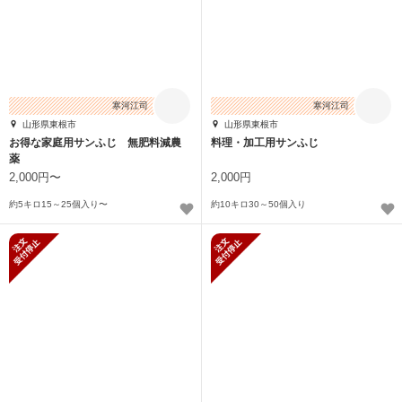
寒河江司
寒河江司
山形県東根市
山形県東根市
お得な家庭用サンふじ 無肥料減農
料理・加工用サンふじ
薬
2,000円〜
2,000円
約5キロ15～25個入り〜
約10キロ30～50個入り
新規受付停止
新規受付停止