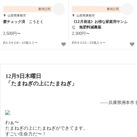
寒河江司
寒河江司
山形県東根市
山形県東根市
蜜チェック済 こうとく
《12月発送》お得な家庭用サンふ
じ 無肥料減農薬
2,500円〜
2,300円〜
約1.5キロ8～10個入り〜
約5キロ15～25個入り〜
12月9日木曜日
「たまねぎの上にたまねぎ」
——兵庫県洲本市 
わぁ〜
たまねぎの上にたまねぎができてます。
すごい生命力だ〜！