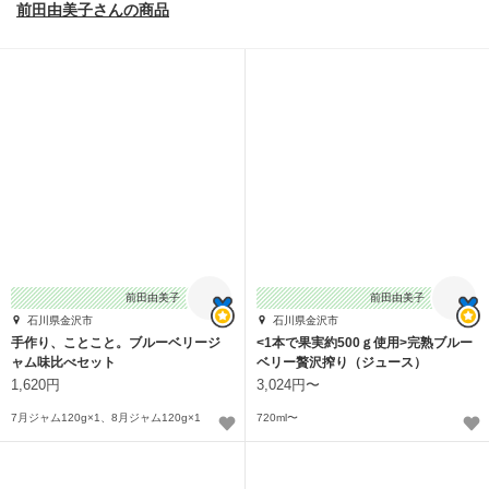
前田由美子さんの商品
前田由美子
前田由美子
石川県金沢市
石川県金沢市
手作り、ことこと。ブルーベリージ
<1本で果実約500ｇ使用>完熟ブルー
ャム味比べセット
ベリー贅沢搾り（ジュース）
1,620円
3,024円〜
7月ジャム120g×1、8月ジャム120g×1
720ml〜