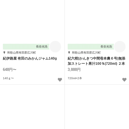
長谷光浩
長谷光浩
和歌山県有田郡広川町
和歌山県有田郡広川町
紀伊路屋 有田のみかんジャム140g
紀六柑(かんきつ中間母本農６号)無添
加ストレート果汁100％(720ml) ２本
648円〜
3,888円
140ｇ〜
720ml×2本