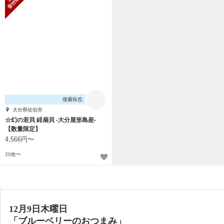
後藤拓也
大分県佐伯市
☆幻の若貝 緋扇貝 -大分屋形島産-
【数量限定】
4,566円〜
20枚〜
12月9日木曜日
「ブルーベリーのおつまみ」