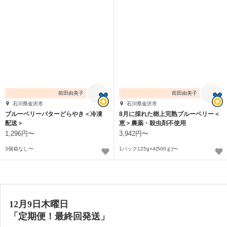
前田由美子
前田由美子
石川県金沢市
石川県金沢市
ブルーベリーバターどらやき＜冷凍
8月に採れた樹上完熟ブルーベリー＜
配送＞
恵＞農薬・殺虫剤不使用
1,296円〜
3,942円〜
3個箱なし〜
1パック125g×4(500ｇ)〜
12月9日木曜日
「定期便！最終回発送」