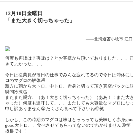
12月10日金曜日
「
また大きく切っちゃった
」
——北海道苫小牧市 江
何度も再販は？再販は？とお客様から頂いておりました、、、
きてよかった、、、
今日は従業員が毎日の仕事でみんな疲れてるので今日は沖休にし
ロのマグロの解体🤣
親方に朝から大トロ、中トロ、赤身と切って頂き真空パックに詰め
瞬間冷凍👏
またまた親方、（あ！大きく切っちゃった）（ああ！！また大
ゃった）何度も連呼して、、、またしても大容量なマグロにな
申し訳ありません😭たくさん食べて下さいね🥺笑
しかし、この時期のマグロは味はとっっっても美味しく赤身goo
good大トロ、、食べさせてもらってないのでわかりません😫笑
抜群です！