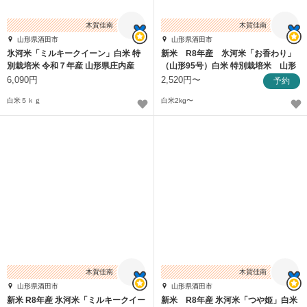
木賀佳南
木賀佳南
山形県酒田市
山形県酒田市
氷河米「ミルキークイーン」白米 特
新米 R8年産 氷河米「お香わり」
別栽培米 令和７年産 山形県庄内産
（山形95号）白米 特別栽培米 山形
県庄内産
6,090円
2,520円〜
予約
白米５ｋｇ
白米2kg〜
木賀佳南
木賀佳南
山形県酒田市
山形県酒田市
新米 R8年産 氷河米「ミルキークイー
新米 R8年産 氷河米「つや姫」白米