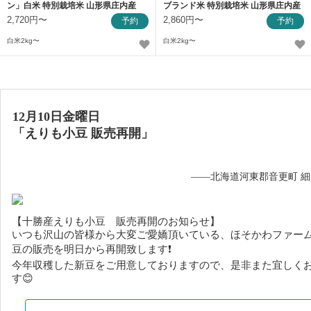
ン」白米 特別栽培米 山形県庄内産
ブランド米 特別栽培米 山形県庄内産
2,720円〜
2,860円〜
予約
予約
白米2kg〜
白米2kg〜
12月10日金曜日
「
えりも小豆
販売再開」
——北海道河東郡音更町 
【十勝産えりも小豆 販売再開のお知らせ】
いつも沢山の皆様から大変ご愛嬌頂いている、ほそかわファー
豆の販売を明日から再開致します❗️
今年収穫した新豆をご用意しておりますので、是非また宜しく
す😊