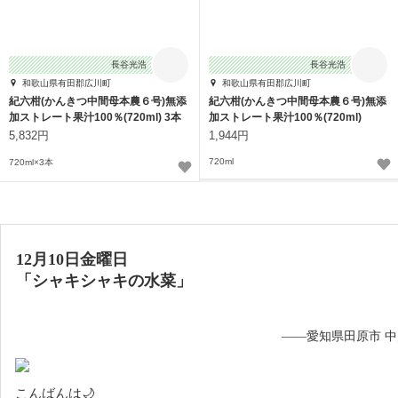
長谷光浩
長谷光浩
和歌山県有田郡広川町
和歌山県有田郡広川町
紀六柑(かんきつ中間母本農６号)無添
紀六柑(かんきつ中間母本農６号)無添
加ストレート果汁100％(720ml) 3本
加ストレート果汁100％(720ml)
5,832円
1,944円
720ml
720ml×3本
12月10日金曜日
「シャキシャキの水菜」
——愛知県田原市 
こんばんは🌙