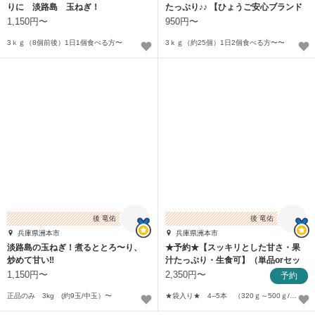
りに 淡路島 玉ねぎ！
たっぷり♪♪ 【ひょうご安心ブランド
認証】
1,150円〜
950円〜
3ｋｇ（8個前後）1日1個食べる方〜
3ｋｇ（約25個）1日2個食べる方〜〜
後 竜佑
後 竜佑
兵庫県洲本市
兵庫県洲本市
淡路島の玉ねぎ！煮るととろ〜り、
★予約★【スッキリとした甘さ・果
炒めて甘い‼️
汁たっぷり・生食可】（単品orセッ
ト品）
1,150円〜
2,350円〜
予約
正品のみ 3kg (約9玉/中玉）〜
★袋入り★ 4--5本 （320ｇ～500ｇ/1本）〜