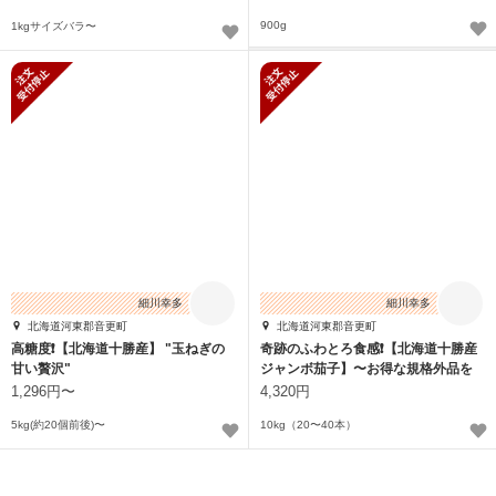
900g
1kgサイズバラ〜
新規受付停止
新規受付停止
細川幸多
細川幸多
北海道河東郡音更町
北海道河東郡音更町
高糖度❗️【北海道十勝産】 "玉ねぎの
奇跡のふわとろ食感❗️【北海道十勝産
甘い贅沢"
ジャンボ茄子】〜お得な規格外品を
お届け〜
1,296円〜
4,320円
5kg(約20個前後)〜
10kg（20〜40本）