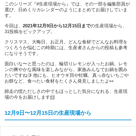
このシリーズ『#生産現場から』では、その一部を編集部員が
選び、日めくりカレンダーのようにまとめてお届けしていま
す。
今回は、
2021年12月9日から12月15日まで
の生産現場から、
31投稿をピックアップ。
クリスマス、大晦日、お正月。どんな食材でどんなお料理を
つくろうか悩むこの時期には、生産者さんからの投稿も参考
になりそうです。
面白いな〜と思ったのは、輪切りレモンが入ったお鍋。レモ
ンの爽やかな風味を楽しみながら、家族みんなでお鍋を囲み
たいですね🍋 他にも、ヒオウギ貝や牡蠣、真っ赤ないちごや
お餅など、食べたい食材をたくさん発見しましたよ👀
師走の慌ただしさの中でもほっとした気分になれる、生産現
場の今をお届けします📨
12月9日〜12月15日の生産現場から