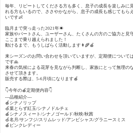
毎年、リピートしてくださる方も多く、息子の成長を楽しみに
れる方もいるので、ささやかながら、息子の成長も感じてもら
いです👶
臨月まで突っ走った2021年☀
家族やパートさん、ユーザーさん、たくさんの方のご協力と見
ここまで乗り越えられました！
動けるまで、もうしばらく活動します👩‍🌾🍎
来シーズンのお問い合わせを頂いていますが、定期便について
です🙏
来春の気候による花芽を見ながら判断し、家族にとって無理の
させて頂きます。
販売する際は、5-6月頃になります🍎
👇今年の🍎定期便内容👇
---品種紹介---
🍎シナノリップ
🍏葉とらず紅玉/シナノドルチェ
🍎シナノスィート/シナノゴールド/秋映/秋茜
🍏名月/サンフジ/スリムレッド/アンビシャス/グラニースミス
🍎ピンクレディー