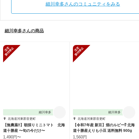
細川幸多さんのコミュニティをみる
細川幸多さんの商品
新規受付停止
新規受付停止
細川幸多
細川幸多
北海道河東郡音更町
北海道河東郡音更町
【無農薬‼️】朝採りミニトマト 北海
【令和7年産 新豆】畑のルビー⁉️ 北海
道十勝産 〜旬の今だけ〜
道十勝産えりも小豆 送料無料 900g
1,490円〜
1,560円