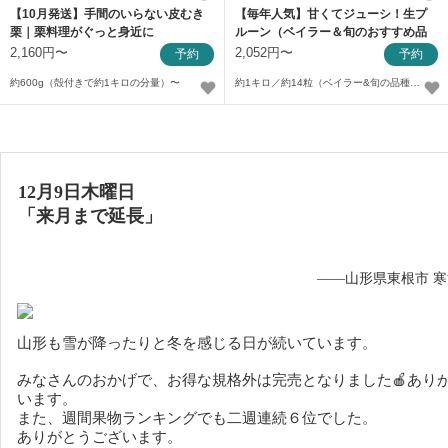
【10月発送】手間のいらない皮むき
【毎年人気】甘くてジューシ！生プ
栗｜栗料理がぐっと身近に
ルーン（ベイラー＆旬のおすすめ品
種）
2,160円〜
2,052円〜
予約
予約
約600g（殻付きで約1キロの分量）〜
約1キロ／約14粒（ベイラー&旬の品種）〜
12月9日木曜日
「来月まで延長」
——山形県東根市 
山形も雪が降ったりと冬を感じる日が続いています。
みなさんのおかげで、お得な規格外は完売となりました🍎あり
います。
また、週間果物ランキングでも二週連続６位でした。
ありがとうございます。