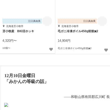
江口真由美
江口真由美
北海道苫小牧市
北海道苫小牧市
苫小牧産 BIG活ホッキ
毛ガニ冷凍ボイル450g前後✖️2
4,320円〜
14,904円
10個〜
毛ガニ冷凍ボイル450g前後✖️2
12月10日金曜日
「
みかんの等級の話
」
——和歌山県有田郡広川町 