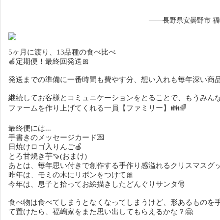
——長野県安曇野市 
5ヶ月に渡り、13品種の食べ比べ
🍎定期便！最終回発送🎀
発送までの準備に一番時間も費やす分、想い入れも毎年深い商品👩
継続してお客様とコミュニケーションをとることで、もうみん
ファームを作り上げてくれる一員【ファミリー】👪🌈
最終便には...
手書きのメッセージカード💌
日焼けロゴ入りんご🍎
とろ甘焼き芋🍠(おまけ)
あとは、毎年思い付きで創作する手作り感溢れるクリスマスグッ
昨年は、モミの木にリボンをつけて🎀
今年は、息子と拾ってお絵描きしたどんぐりサンタ🎅
食べ物は食べてしまうとなくなってしまうけど、形あるものを
て置けたら、福嶋家をまた思い出してもらえるかな？🤗