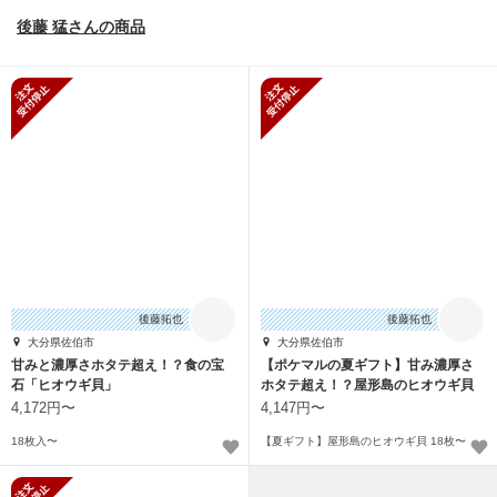
後藤 猛さんの商品
新規受付停止
新規受付停止
後藤拓也
後藤拓也
大分県佐伯市
大分県佐伯市
甘みと濃厚さホタテ超え！？食の宝
【ポケマルの夏ギフト】甘み濃厚さ
石「ヒオウギ貝」
ホタテ超え！？屋形島のヒオウギ貝
4,172円〜
4,147円〜
18枚入〜
【夏ギフト】屋形島のヒオウギ貝 18枚〜
新規受付停止