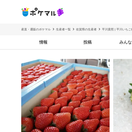
産直・通販のポケマル
生産者一覧
佐賀県の生産者
平川貴照 | 平川いちご
情報
投稿
みんな