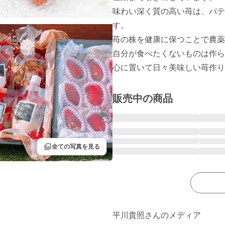
味わい深く質の高い苺は、パテ
す。

苺の株を健康に保つことで農薬
自分が食べたくないものは作ら
心に置いて日々美味しい苺作り
販売中の商品
filter
全ての写真を見る
平川貴照さんのメディア