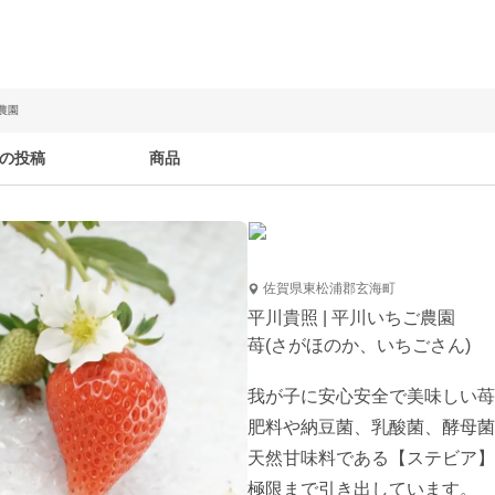
農園
の投稿
商品
佐賀県東松浦郡玄海町
平川貴照 | 平川いちご農園
苺(さがほのか、いちごさん)
我が子に安心安全で美味しい苺
肥料や納豆菌、乳酸菌、酵母菌
天然甘味料である【ステビア】
極限まで引き出しています。
