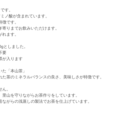
り
』です。
アミノ酸が含まれています。
特徴です。
年寄りまでお飲みいただけます。
がれます。
0gとしました。
不要
票が入ります
いた「本山茶」
れた茶のミネラルバランスの良さ、美味しさが特徴です。
せん。
、里山を守りながらお茶作りをしています。
昔ながらの浅蒸しの製法でお茶を仕上げています。
。