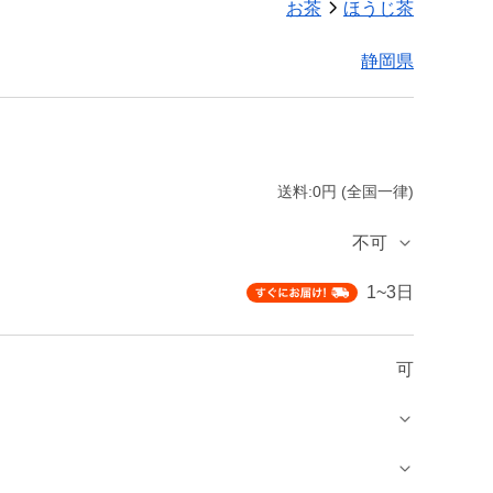
お茶
ほうじ茶
静岡県
送料:0円 (全国一律)
不可
1~3日
可