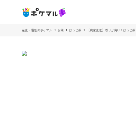
産直・通販のポケマル
お茶
ほうじ茶
【農家直送】香りが良い！ほうじ茶