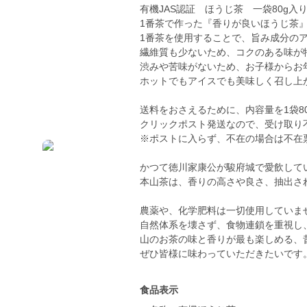
有機JAS認証 ほうじ茶 一袋80g入
1番茶で作った『香りが良いほうじ茶
1番茶を使用することで、旨み成分の
繊維質も少ないため、コクのある味が
渋みや苦味がないため、お子様からお
ホットでもアイスでも美味しく召し上
送料をおさえるために、内容量を1袋8
クリックポスト発送なので、受け取り
※ポストに入らず、不在の場合は不在
かつて徳川家康公が駿府城で愛飲して
本山茶は、香りの高さや良さ、抽出さ
農薬や、化学肥料は一切使用していま
自然体系を壊さず、食物連鎖を重視し
山のお茶の味と香りが最も楽しめる、
ぜひ皆様に味わっていただきたいです
食品表示