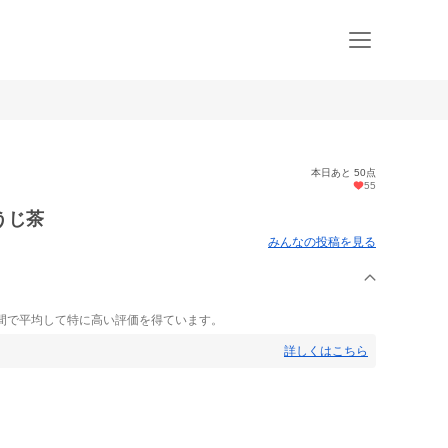
本日あと 50点
55
うじ茶
みんなの投稿を見る
間で平均して特に高い評価を得ています。
詳しくはこちら