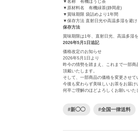
▼名称 有機ほうじ茶
▼原材料名 有機緑茶(静岡産)
▼賞味期限 袋詰めより1年間
▼保存方法 直射日光や高温多湿を避
保存方法
賞味期限は1年、直射日光、高温多湿
2026年5月1日追記
価格改定のお知らせ
2026年5月1日より
昨今の情勢を踏まえ、これまで一部商
頂戴いたします。
そして、一部商品の価格を変更させて
今後も変わらず美味しいお茶をお届け
何卒ご理解のほどよろしくお願いいた
#新◯◯
#全国一律送料