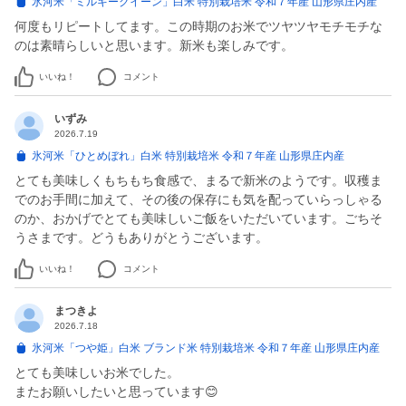
氷河米「ミルキークイーン」白米 特別栽培米 令和７年産 山形県庄内産
何度もリピートしてます。この時期のお米でツヤツヤモチモチな
のは素晴らしいと思います。新米も楽しみです。
いいね！
コメント
いずみ
2026.7.19
氷河米「ひとめぼれ」白米 特別栽培米 令和７年産 山形県庄内産
とても美味しくもちもち食感で、まるで新米のようです。収穫ま
でのお手間に加えて、その後の保存にも気を配っていらっしゃる
のか、おかげでとても美味しいご飯をいただいています。ごちそ
うさまです。どうもありがとうございます。
いいね！
コメント
まつきよ
2026.7.18
氷河米「つや姫」白米 ブランド米 特別栽培米 令和７年産 山形県庄内産
とても美味しいお米でした。
またお願いしたいと思っています😊