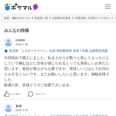
産直・通販のポケマル
生産者一覧
山形県の生産者
木賀佳南 | 与五郎ライスサポート
みんなの投稿
cototo
2026.7.28
氷河米「ミルキークイーン」白米 特別栽培米 令和７年産 山形県庄内産
今回初めて購入しました。炊き上がりが艶々と美しくもっちりと
していて噛むほどに甘味が感じられるとっても美味しいお米だと
思います。食欲が落ちがちな夏ですが、美味しいごはんでお代わ
りもするくらいです。またお願いしたいと思います。御馳走様で
した。
いいね！
コメント
あゆ
2026.7.25