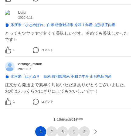
Lulu
2026.6.11
氷河米「ひとめぼれ」白米 特別栽培米 令和７年産 山形県庄内産
とってもツヤツヤで甘くて美味しいです。冷めても美味しかった
です✨
1
コメント
orange_moon
2026.6.7
氷河米「はえぬき」白米 特別栽培米 令和７年産 山形県庄内産
注文から発送まで素早く対応いただきありがとうございました。
お米はふっくらおにぎりにしてもおいしいです！
1
コメント
1-10表示/501件中
1
2
3
4
5