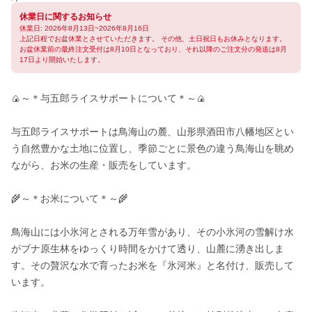
休業日に関するお知らせ
休業日: 2026年8月13日~2026年8月16日
上記日程でお盆休業とさせていただきます。 その他、土日祝日もお休みとなります。
お盆休業前の最終注文受付は8月10日となっており、それ以降のご注文分の発送は8月
17日より開始いたします。
🍙～＊与五郎ライスサポートについて＊～🍙

与五郎ライスサポートは鳥海山の麓、山形県酒田市八幡地区とい
う自然豊かな土地に位置し、季節ごとに景色の違う鳥海山を眺め
ながら、お米の生産・販売をしています。

🌾～＊お米について＊～🌾

鳥海山には小氷河とされる万年雪があり、その小氷河の雪解け水
がブナ原生林をゆっくり時間をかけて透り、山麓に湧き出しま
す。その贅沢な水で育ったお米を『氷河米』と名付け、販売して
います。 
