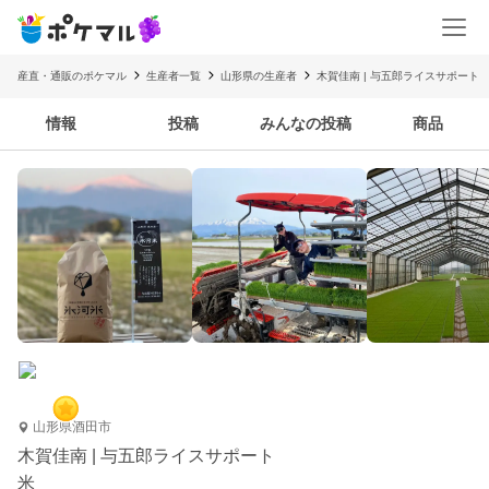
産直・通販のポケマル
生産者一覧
山形県の生産者
木賀佳南 | 与五郎ライスサポート
情報
投稿
みんなの投稿
商品
山形県酒田市
木賀佳南 | 与五郎ライスサポート
米