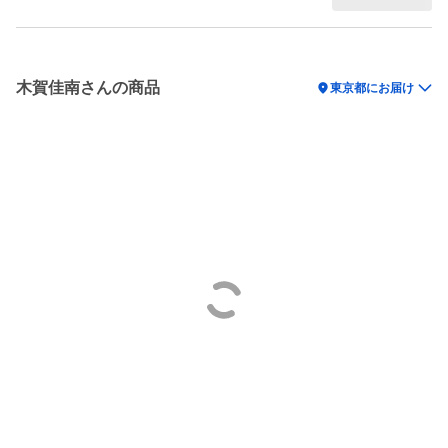
木賀佳南さんの商品
location_on
東京都にお届け