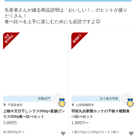
生産者さんが綴る商品説明は「おいしい！」のヒントが盛り
だくさん！
食べ比べを上手に楽しむためにも必読ですよ😉
新規受付停止
販売終了
伊藤友門
五十嵐万早樹
千葉県旭市
山形県鶴岡市
上物※天日干しシラス500g+釜揚げシ
羽前丸自家製ホッケの干物３種類食
ラス500g食べ比べセット
べ比べセット
3,900円
1,900円〜
各1袋500gずつ
１枚270gから300gのホッケ３枚〜