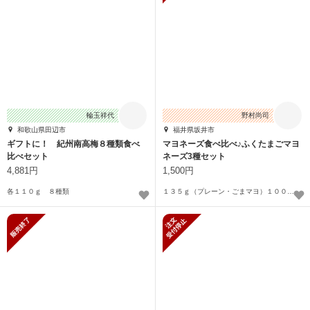
輪玉祥代
野村尚司
和歌山県田辺市
福井県坂井市
ギフトに！ 紀州南高梅８種類食べ
マヨネーズ食べ比べ♪ふくたまごマヨ
比べセット
ネーズ3種セット
4,881円
1,500円
各１１０ｇ ８種類
１３５ｇ（プレーン・ごまマヨ）１００ｇ（バーニャカウダ）
販売終了
新規受付停止