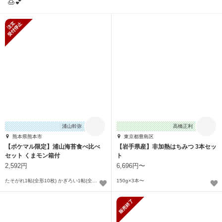
🍮💕
新規受付停止
浦山幹弥
高橋正利
熊本県熊本市
東京都豊島区
【ポケマル限定】浦山海苔食べ比べ
【岩手県産】非加熱はちみつ 3本セッ
セット くまモン箱付
ト
2,592円
6,696円〜
たそがれ1帖(全形10枚) かぎろい1帖(全形10枚)
150g×3本〜
販売終了