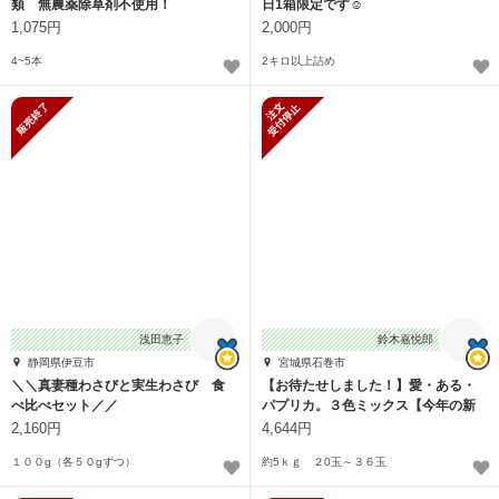
類 無農薬除草剤不使用！
日1箱限定です☺︎
1,075円
2,000円
4~5本
2キロ以上詰め
販売終了
新規受付停止
浅田恵子
鈴木嘉悦郎
静岡県伊豆市
宮城県石巻市
＼＼真妻種わさびと実生わさび 食
【お待たせしました！】愛・ある・
べ比べセット／／
パプリカ。３色ミックス【今年の新
作】
2,160円
4,644円
１００g（各５０gずつ）
約5ｋｇ ２0玉～３６玉