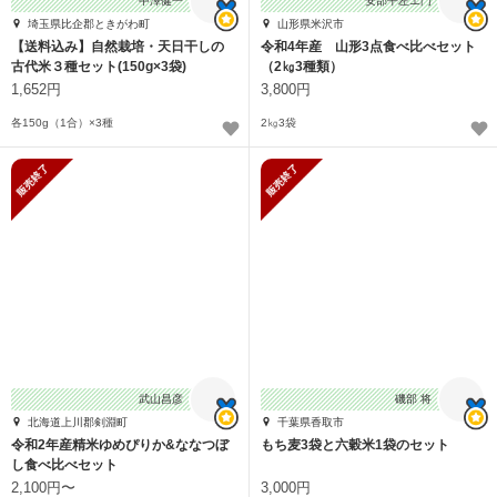
中澤健一
安部平左エ門
埼玉県比企郡ときがわ町
山形県米沢市
【送料込み】自然栽培・天日干しの
令和4年産 山形3点食べ比べセット
古代米３種セット(150g×3袋)
（2㎏3種類）
1,652円
3,800円
各150g（1合）×3種
2㎏3袋
販売終了
販売終了
武山昌彦
磯部 将
北海道上川郡剣淵町
千葉県香取市
令和2年産精米ゆめぴりか&ななつぼ
もち麦3袋と六穀米1袋のセット
し食べ比べセット
2,100円〜
3,000円