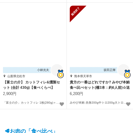
販売終了
小林光夫
坂田正輝
山梨県北杜市
熊本県天草市
【富士の介】 カットフィレ&燻製セ
貴方の一番はどれですか? みやび本鮪
ット (合計 430g)【食べくらべ】
食べ比べセット(柵3本：約6人前)☆送
料無料
2,900円
6,200円
「富士の介」カットフィレ 1枚(280g)＋燻製 １パック(150g 温燻）
みやび本鮪 赤身200g中トロ200g大トロ200g (大きさ不揃い柵3本：約6人前)
🥩お肉の「食べ比べ」