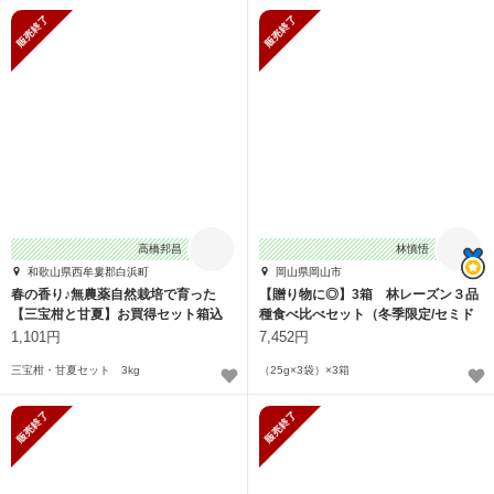
販売終了
販売終了
高橋邦昌
林慎悟
和歌山県西牟婁郡白浜町
岡山県岡山市
春の香り♪無農薬自然栽培で育った
【贈り物に◎】3箱 林レーズン３品
【三宝柑と甘夏】お買得セット箱込
種食べ比べセット（冬季限定/セミド
3.5㎏
ライ）
1,101円
7,452円
三宝柑・甘夏セット 3kg
（25g×3袋）×3箱
販売終了
販売終了