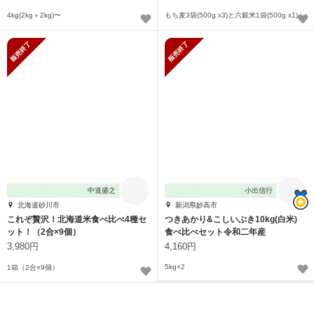
4kg(2kg＋2kg)〜
もち麦3袋(500g x3)と六穀米1袋(500g x1)
販売終了
販売終了
中道盛之
小出信行
北海道砂川市
新潟県妙高市
これぞ贅沢！北海道米食べ比べ4種セ
つきあかり&こしいぶき10kg(白米)
ット！（2合×9個）
食べ比べセット令和二年産
3,980円
4,160円
5kg×2
1箱（2合×9個）