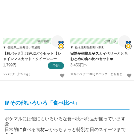
鶴田利樹
小林千歩
長野県上高井郡小布施町
栃木県那須郡那珂川町
【粒パック】#3色ぶどうセット【シ
完熟❤️朝摘み❤️スカイベリーととち
ャインマスカット・クイーンニー
おとめの食べ比べセット❤️
ナ・種なし巨峰】
1,799円
3,456円〜
予約
２パック（計500g ）
スカイベリー180g２パック、とちおとめ270g２パック１箱〜
🥢その他いろいろ「食べ比べ」
ポケマルには他にもいろいろな食べ比べ商品が揃っています
🤗
日常的に食べる食材🍳からちょっと特別な日のスイーツまで