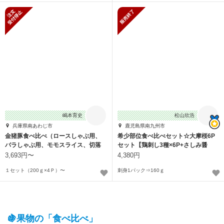
新規受付停止
販売終了
嶋本育史
松山欣浩
兵庫県南あわじ市
鹿児島県南九州市
金猪豚食べ比べ（ロースしゃぶ用、
希少部位食べ比べセット☆大摩桜6P
バラしゃぶ用、モモスライス、切落
セット【鶏刺し3種×6P+さしみ醤
し
油】
3,693円〜
4,380円
１セット（200ｇ×4Ｐ）〜
刺身1パック⇒160ｇ
🍇果物の「食べ比べ」