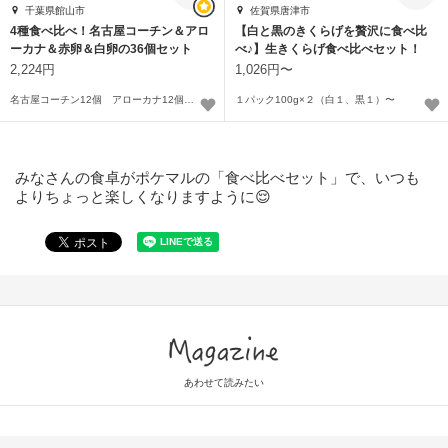
千葉県館山市
佐賀県唐津市
4種食べ比べ！名古屋コーチン＆アロ
【白と黒のきくらげを贅沢に食べ比
ーカナ＆赤卵＆白卵の36個セット
べ♪】生きくらげ食べ比べセット！
2,224円
1,026円〜
名古屋コーチン12個 アローカナ12個 赤卵6個 白卵6個
１パック100g×２（白１、黒１）〜
みなさんの食卓がポケマルの「食べ比べセット」で、いつも
よりちょっと楽しくなりますように😌
Magazine
あわせて読みたい