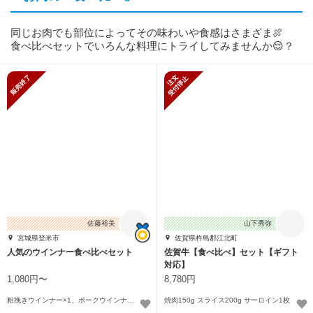
同じお肉でも部位によってその味わいや食感はさまざま🍖
食べ比べセットでいろんな料理にトライしてみませんか😌？
販売終了
新規受付停止
佐藤裕美
山下秀弥
宮城県登米市
佐賀県杵島郡江北町
人気のウインナー食べ比べセット
佐賀牛【食べ比べ】セット【ギフト
対応】
1,080円〜
8,780円
粗挽きウインナー×1、ポークウインナー×1、 チョリソーウインナー×1〜
焼肉150g スライス200g サーロイン1枚