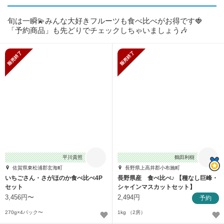
旬は一瞬💫みんな大好きフルーツも食べ比べがお得です🍓
「予約商品」も先どりでチェックしちゃいましょう🎶
販売終了
販売終了
平川貴照
鶴田利樹
佐賀県東松浦郡玄海町
長野県上高井郡小布施町
いちごさん・さがほのか食べ比べ4P
長野県産 食べ比べ♪ 【種なし巨峰・
セット
シャインマスカットセット】
1kg（2房）
3,456円〜
2,494円
予約
270g×4パック〜
1kg （2房）