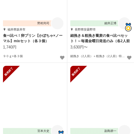
野村尚司
細井正博
福井県坂井市
長野県安曇野市
食べ比べ！卵プリン【かぼちゃ×ノー
細挽き＆粗挽き蕎麦の食べ比べセッ
マル】mixセット（各３個）
ト！～毎週金曜日発送のみ（各2人前
～各4人前）
1,740円
3,630円〜
９０ｇ×各３個
細挽き（2人前）＋粗挽き（2人前）特製もり汁4人前、湧水180CC、茹で方説明付〜
販売終了
販売終了
宮本大史
副島耕一