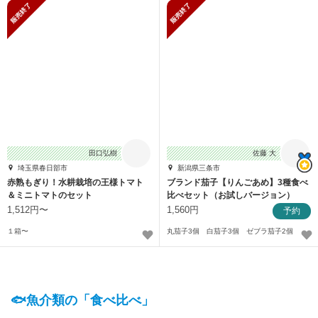
販売終了
販売終了
田口弘樹
佐藤 大
埼玉県春日部市
新潟県三条市
赤熟もぎり！水耕栽培の王様トマト
ブランド茄子【りんごあめ】3種食べ
＆ミニトマトのセット
比べセット（お試しバージョン）
1,512円〜
1,560円
予約
１箱〜
丸茄子3個 白茄子3個 ゼブラ茄子2個
🐟魚介類の「食べ比べ」