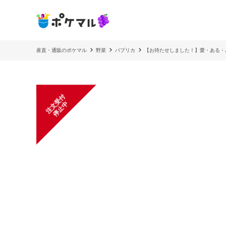
産直・通販のポケマル
野菜
パプリカ
【お待たせしました！】愛・ある・
注
文
受
付
停
止
中