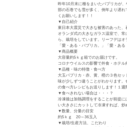
昨年10月末に種をまいたパプリカが
部の石巻でも雪が多く、例年より遅れ
くお願いします！！
▼自己紹介
東日本大震災で大きな被害のあった、
オランダ式の大きなガラス温室で、常
ら、栽培をしています。リーフデはオ
「愛・ある・パプリカ。」「愛・ある
▼商品概要
大容量約5ｋｇ箱でのお届けです。
コロナウイルスの影響で外食・ホテル
▼品種・味の特徴・食べ方
大玉パプリカ・赤、黄、橙の３色セッ
味が少しずつ違うことがわかります。
の食べ方レシピもお送りします！１週
▼食べきれない場合は・・・？
冷凍後は加熱調理をすることが前提に
い大きさにカットして冷凍すれば、炒
▼数量、分量の目安
約5ｋｇ 20～36玉入
▼栽培/生産方法、こだわり