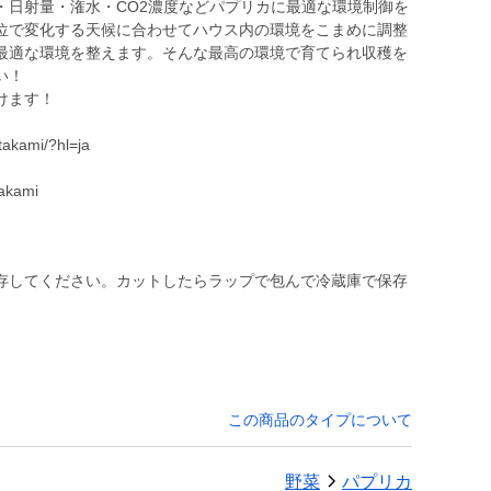
・日射量・潅水・CO2濃度などパプリカに最適な環境制御を
位で変化する天候に合わせてハウス内の環境をこまめに調整
最適な環境を整えます。そんな最高の環境で育てられ収穫を
い！
けます！
takami/?hl=ja
takami
存してください。カットしたらラップで包んで冷蔵庫で保存
この商品のタイプについて
野菜
パプリカ