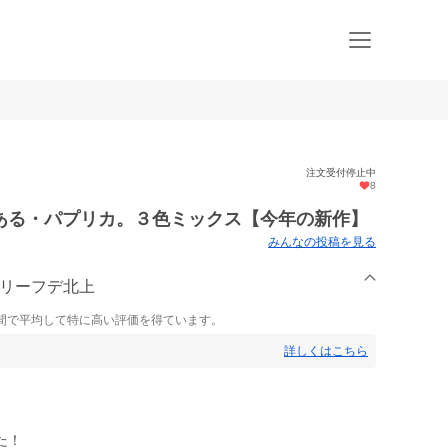
注文受付停止中
8
ある・パプリカ。３色ミックス【今年の新作】
みんなの投稿を見る
・リーフデ北上
間で平均して特に高い評価を得ています。
詳しくはこちら
た！