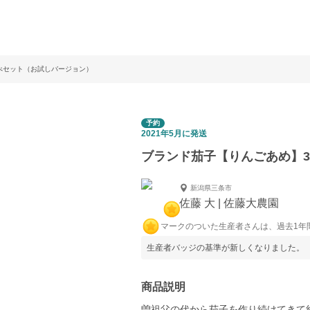
べセット（お試しバージョン）
予約
2021年5月に発送
ブランド茄子【りんごあめ】
新潟県三条市
佐藤 大 | 佐藤大農園
マークのついた生産者さんは、過去1年
生産者バッジの基準が新しくなりました。
商品説明
曽祖父の代から茄子を作り続けてきて