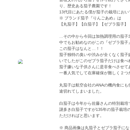
り、歴史ある茄子農園です！
13代目にあたる僕が茄子の栽培にお
※ ブランド茄子『りんごあめ』は
【丸茄子】【白茄子】【ゼブラ茄子】
…その中から今回は加熱調理用の茄子
中でもお勧めなのがこの『ゼブラ茄子
この茄子はなんと…！！
茄子独特の臭いや渋みが全くなく茄子
いでしたがこのゼブラ茄子だけは食べ
茄子嫌いな子供さんに是非食べさせてあげ
一番人気でして在庫確保が難しく２つ
丸茄子は航空会社のANAの機内食に
途切れてしまいました。
白茄子は今年から佐藤さんの特別栽培
謎多き白茄子ですが135年の茄子栽
ただければと思います。
※ 商品画像は丸茄子とゼブラ茄子に