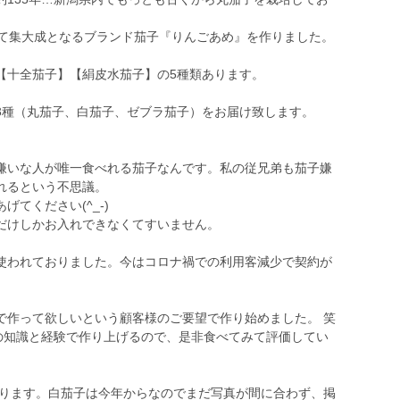
いて集大成となるブランド茄子『りんごあめ』を作りました。
【十全茄子】【絹皮水茄子】の5種類あります。
3種（丸茄子、白茄子、ゼブラ茄子）をお届け致します。
』
嫌いな人が唯一食べれる茄子なんです。私の従兄弟も茄子嫌
れるという不思議。
てください(^_-)
だけしかお入れできなくてすいません。
も使われておりました。今はコロナ禍での利用客減少で契約が
で作って欲しいという顧客様のご要望で作り始めました。 笑
培の知識と経験で作り上げるので、是非食べてみて評価してい
なります。白茄子は今年からなのでまだ写真が間に合わず、掲