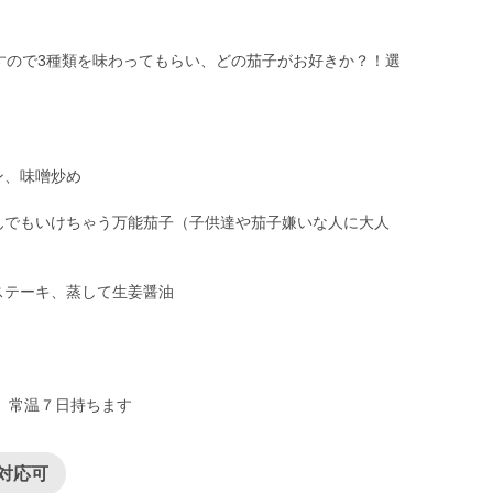
すので3種類を味わってもらい、どの茄子がお好きか？！選
ン、味噌炒め
なんでもいけちゃう万能茄子（子供達や茄子嫌いな人に大人
ステーキ、蒸して生姜醤油
。常温７日持ちます
対応可