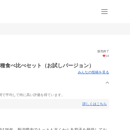
販売終了
18
3種食べ比べセット（お試しバージョン）
みんなの投稿を見る
間で平均して特に高い評価を得ています。
詳しくはこちら
約135年…新潟県内でもっとも古くから丸茄子を栽培してお