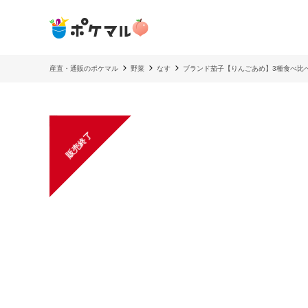
産直・通販のポケマル
野菜
なす
ブランド茄子【りんごあめ】3種食べ比
販売終了