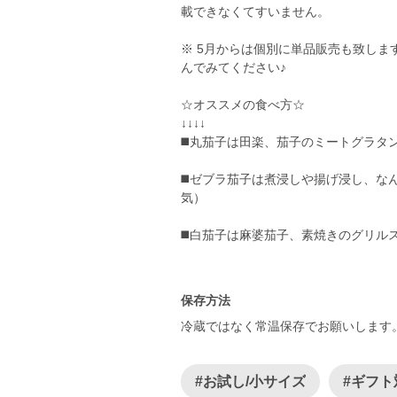
載できなくてすいません。
※ 5月からは個別に単品販売も致しま
んでみてください♪
☆オススメの食べ方☆
↓↓↓↓
◼️丸茄子は田楽、茄子のミートグラタ
◼️ゼブラ茄子は煮浸しや揚げ浸し、
気）
◼️白茄子は麻婆茄子、素焼きのグリル
保存方法
冷蔵ではなく常温保存でお願いします
#お試し/小サイズ
#ギフト