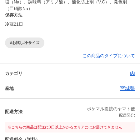
塩（Na）、調味料（アミノ酸）、酸化防止剤（V.C）、発色剤
（亜硝酸Na）
保存方法
冷蔵21日
#お試し/小サイズ
この商品のタイプについて
肉
カテゴリ
宮城県
産地
ポケマル提携のヤマト便
配送方法
配送区分:
※こちらの商品は配送に3日以上かかるエリアにはお届けできません
配送料金（送料）