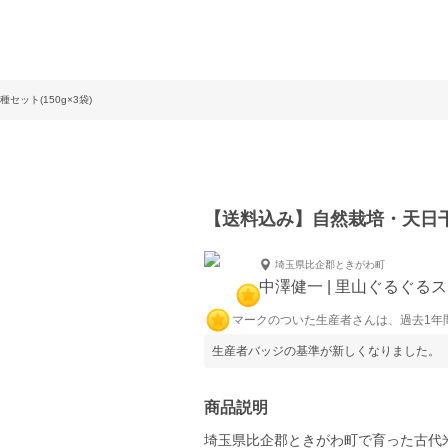
ット(150g×3袋)
【送料込み】自然栽培・天日干し
埼玉県比企郡ときがわ町
中澤健一 | 里山ぐるぐる
マークのついた生産者さんは、過去1年
生産者バッジの基準が新しくなりました。
商品説明
埼玉県比企郡ときがわ町で育った古代