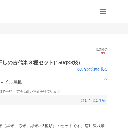
販売終了
60
の古代米３種セット(150g×3袋)
みんなの投稿を見る
スマイル農園
間で平均して特に高い評価を得ています。
詳しくはこちら
米（黒米、赤米、緑米の3種類）のセットです。荒川流域最