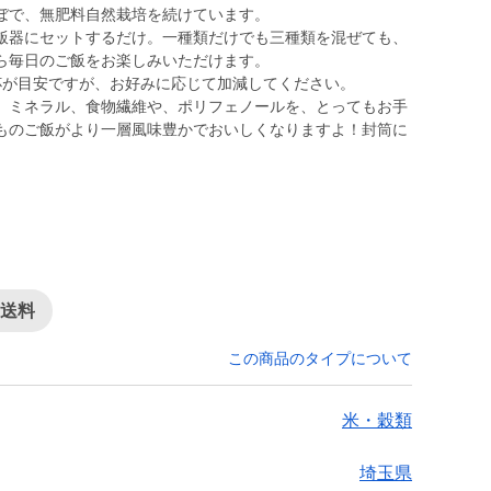
ぼで、無肥料自然栽培を続けています。
飯器にセットするだけ。一種類だけでも三種類を混ぜても、
ら毎日のご飯をお楽しみいただけます。
杯が目安ですが、お好みに応じて加減してください。
、ミネラル、食物繊維や、ポリフェノールを、とってもお手
ものご飯がより一層風味豊かでおいしくなりますよ！封筒に
律送料
この商品のタイプについて
米・穀類
埼玉県