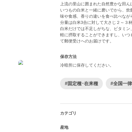
上流の里山に囲まれた自然豊かな田ん
いつもの白米と一緒に磨いでから、炊
味や食感、香りの違いを食べ比べなが
分量は白米3合に対して大さじ２～３
白米だけでは不足しがちな、ビタミン
軽に摂取することができますし、いつ
て郵便受けへのお届けです。
保存方法
冷暗所に保存してください。
#固定種･在来種
#全国一
カテゴリ
産地