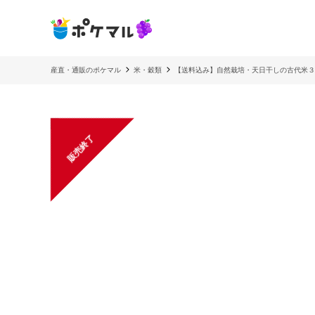
産直・通販のポケマル
米・穀類
【送料込み】自然栽培・天日干しの古代米３種セ
販売終了