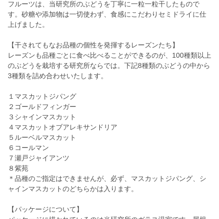
フルーツは、当研究所のぶどうを丁寧に一粒一粒干したもので
す。砂糖や添加物は一切使わず、食感にこだわりセミドライに仕
上げました。
【干されてもなお品種の個性を発揮するレーズンたち】
レーズンも品種ごとに食べ比べることができるのが、100種類以上
のぶどうを栽培する研究所ならでは。下記8種類のぶどうの中から
3種類を詰め合わせいたします。
１マスカットジパング
２ゴールドフィンガー
３シャインマスカット
４マスカットオブアレキサンドリア
５ルーベルマスカット
６コールマン
７瀬戸ジャイアンツ
８紫苑
＊品種のご指定はできませんが、必ず、マスカットジパング、シ
ャインマスカットのどちらかは入ります。
【パッケージについて】