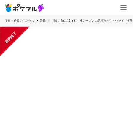
産直・通販のポケマル
果物
【贈り物に◎】3箱 林レーズン３品種食べ比べセット（冬季
販売終了