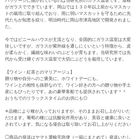
パッケージに描かれているのは当研究所のガラス温室です。屋根
がガラスでできています。岡山では１３０年以上前からマスカッ
トの栽培に取り組んでおり、雨に弱いマスカットを守るために先
代たちが知恵を絞り、明治時代に岡山市津高地区で開発されまし
た。
今ではビニールハウスが主流となり、全国的にガラス温室は大変
珍しいですが、ガラスが紫外線を通しにくいという特徴から、皮
が柔らかく、繊細な味わいのぶどうが育ちます。当研究所では先
代から受け継ぐガラス温室で大切にぶどうを栽培しています。
【ワイン・紅茶とのマリアージュ】
贈り物や自分へのご褒美に、ホワイトデーにも。
ワインとの相性も抜群なので、ワイン好きの方への贈り物や手土
産にもぴったりです。あの豪華客船でも提供されています＾＾
おうちでのリラックスタイムのお供にも◎
✳品種により種が入っておりますが、そのままお召し上がりいた
だけます。葡萄の種には抗酸化作用があり、美容と健康に良いと
されています。気になる場合は取り除いてお召し上がりください
◯商品の発送はヤマト運輸宅急便（一箱にまとめて）発送いたし