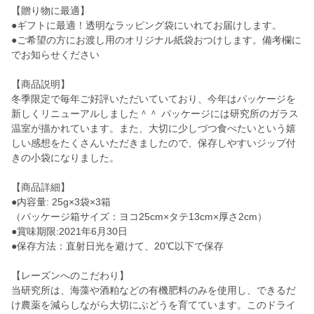
【贈り物に最適】
●ギフトに最適！透明なラッピング袋にいれてお届けします。
●ご希望の方にお渡し用のオリジナル紙袋おつけします。備考欄に
でお知らせください
【商品説明】
冬季限定で毎年ご好評いただいていており、今年はパッケージを
新しくリニューアルしました＾＾ パッケージには研究所のガラス
温室が描かれています。また、大切に少しづつ食べたいという嬉
しい感想をたくさんいただきましたので、保存しやすいジップ付
きの小袋になりました。
【商品詳細】
●内容量: 25g×3袋×3箱
（パッケージ箱サイズ：ヨコ25cm×タテ13cm×厚さ2cm）
●賞味期限:2021年6月30日
●保存方法：直射日光を避けて、20℃以下で保存
【レーズンへのこだわり】
当研究所は、海藻や酒粕などの有機肥料のみを使用し、できるだ
け農薬を減らしながら大切にぶどうを育てています。このドライ