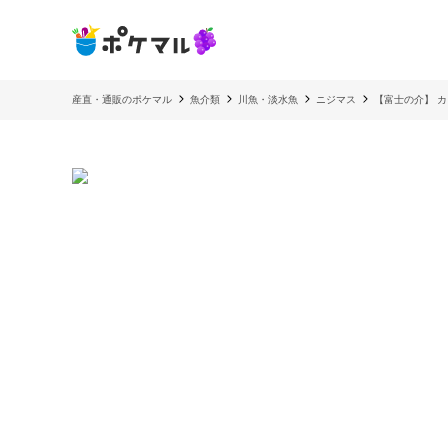
産直・通販のポケマル
魚介類
川魚・淡水魚
ニジマス
【富士の介】 カ