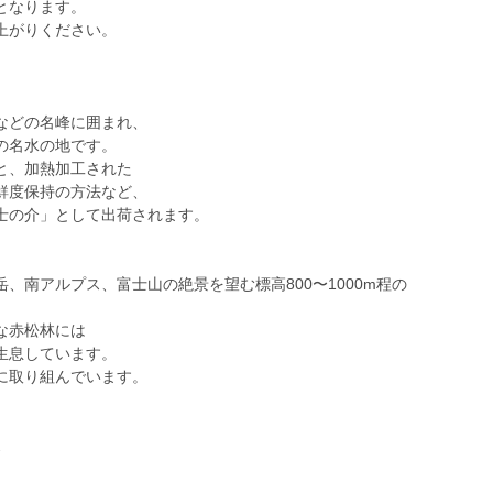
となります。
上がりください。
などの名峰に囲まれ、
の名水の地です。
と、加熱加工された
鮮度保持の方法など、
士の介」として出荷されます。
、南アルプス、富士山の絶景を望む標高800〜1000m程の
な赤松林には
生息しています。
に取り組んでいます。
ス