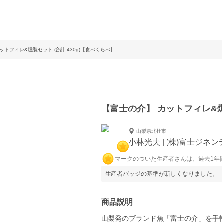
ットフィレ&燻製セット (合計 430g)【食べくらべ】
【富士の介】 カットフィレ&燻製
山梨県北杜市
小林光夫 | (株)富士ジネ
マークのついた生産者さんは、過去1年
生産者バッジの基準が新しくなりました。
商品説明
山梨発のブランド魚「富士の介」を手