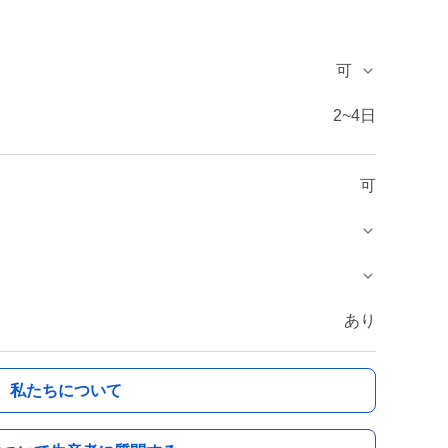
可
2~4日
可
あり
私たちについて