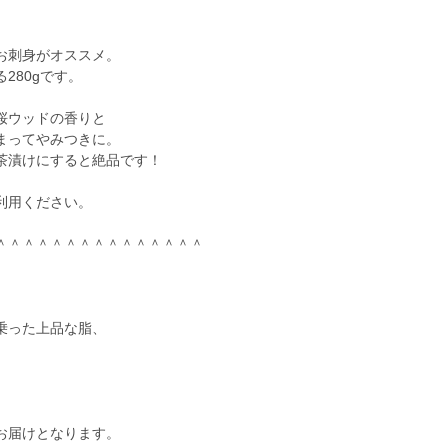
！
お刺身がオススメ。
280gです。
桜ウッドの香りと
まってやみつきに。
茶漬けにすると絶品です！
利用ください。
＾＾＾＾＾＾＾＾＾＾＾＾＾＾＾
乗った上品な脂、
お届けとなります。