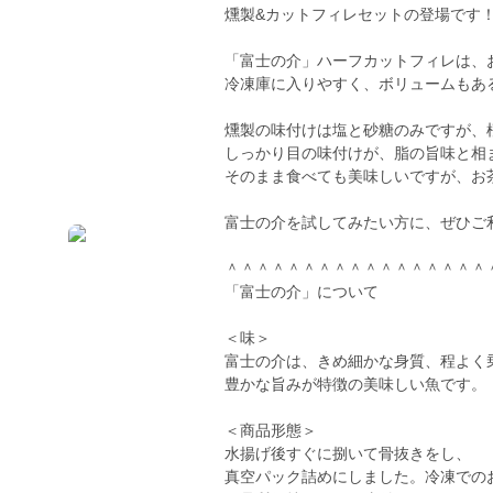
燻製&カットフィレセットの登場です
「富士の介」ハーフカットフィレは、
冷凍庫に入りやすく、ボリュームもある
燻製の味付けは塩と砂糖のみですが、
しっかり目の味付けが、脂の旨味と相
そのまま食べても美味しいですが、お
富士の介を試してみたい方に、ぜひご
＾＾＾＾＾＾＾＾＾＾＾＾＾＾＾＾＾
「富士の介」について
＜味＞
富士の介は、きめ細かな身質、程よく
豊かな旨みが特徴の美味しい魚です。
＜商品形態＞
水揚げ後すぐに捌いて骨抜きをし、
真空パック詰めにしました。冷凍での