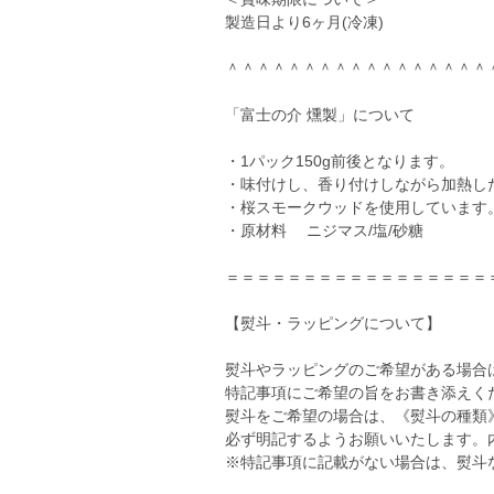
製造日より6ヶ月(冷凍)
＾＾＾＾＾＾＾＾＾＾＾＾＾＾＾＾＾
「富士の介 燻製」について
・1パック150g前後となります。
・味付けし、香り付けしながら加熱し
・桜スモークウッドを使用しています
・原材料 ニジマス/塩/砂糖
＝＝＝＝＝＝＝＝＝＝＝＝＝＝＝＝＝
【熨斗・ラッピングについて】
熨斗やラッピングのご希望がある場合
特記事項にご希望の旨をお書き添えく
熨斗をご希望の場合は、《熨斗の種類
必ず明記するようお願いいたします。
※特記事項に記載がない場合は、熨斗