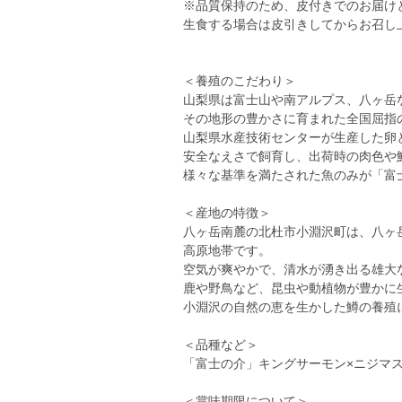
※品質保持のため、皮付きでのお届け
生食する場合は皮引きしてからお召し
＜養殖のこだわり＞
山梨県は富士山や南アルプス、八ヶ岳
その地形の豊かさに育まれた全国屈指
山梨県水産技術センターが生産した卵
安全なえさで飼育し、出荷時の肉色や
様々な基準を満たされた魚のみが「富
＜産地の特徴＞
八ヶ岳南麓の北杜市小淵沢町は、八ヶ岳
高原地帯です。
空気が爽やかで、清水が湧き出る雄大
鹿や野鳥など、昆虫や動植物が豊かに
小淵沢の自然の恵を生かした鱒の養殖
＜品種など＞
「富士の介」キングサーモン×ニジマ
＜賞味期限について＞