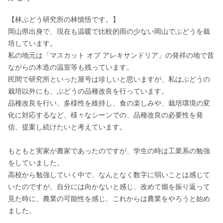
【林ぶどう研究所の林慎悟です。】

岡山県出身で、現在も温暖で比較的雨の少ない岡山でぶどうを栽
培しています。

私の地元は「マスカット オブ アレキサンドリア」の発祥の地で昔
ながらの木造の温室等も残っています。

民間で研究所といった屋号は珍しいと思いますが、私はぶどうの
栽培以外にも、ぶどうの品種改良を行っています。

品種改良を行い、多様性を維持し、食の楽しみや、栽培環境の変
化に対応するなど、様々なシーンでの、品種改良の必要性を発
信、提案し続けたいと考えています。

もともと実家が農家であったのですが、学生の時は工業系の勉強
をしていました。

高校から勉強していく中で、なんとなく数字に弱いことは感じて
いたのですが、自分には向かないと感じ、改めて畑を振り返って
見た時に、農業の可能性を感じ、これからは農業をやろうと始め
ました。
