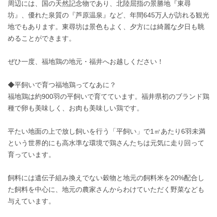
周辺には、国の天然記念物であり、北陸屈指の景勝地『東尋
坊』、優れた泉質の『芦原温泉』など、年間645万人が訪れる観光
地でもあります。東尋坊は景色もよく、夕方には綺麗な夕日も眺
めることができます。

ぜひ一度、福地鶏の地元・福井へお越しください！

◆平飼いで育つ福地鶏ってなあに？

福地鶏は約900羽の平飼いで育てています。福井県初のブランド鶏
種で卵も美味しく、お肉も美味しい鶏です。

平たい地面の上で放し飼いを行う「平飼い」で1㎡あたり6羽未満
という世界的にも高水準な環境で鶏さんたちは元気に走り回って
育っています。

飼料には遺伝子組み換えでない穀物と地元の飼料米を20%配合し
た飼料を中心に、地元の農家さんからわけていただく野菜なども
与えています。
