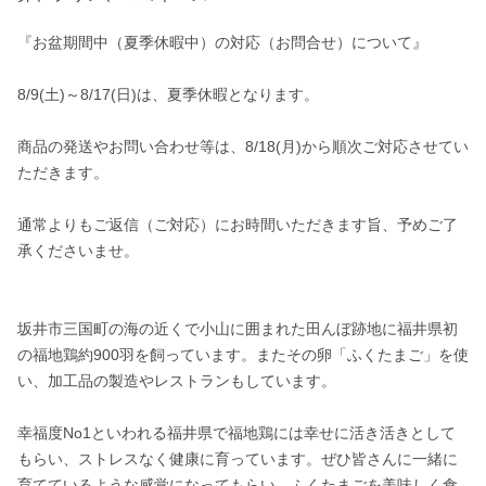
『お盆期間中（夏季休暇中）の対応（お問合せ）について』

8/9(土)～8/17(日)は、夏季休暇となります。

商品の発送やお問い合わせ等は、8/18(月)から順次ご対応させてい
ただきます。

通常よりもご返信（ご対応）にお時間いただきます旨、予めご了
承くださいませ。

坂井市三国町の海の近くで小山に囲まれた田んぼ跡地に福井県初
の福地鶏約900羽を飼っています。またその卵「ふくたまご」を使
い、加工品の製造やレストランもしています。

幸福度No1といわれる福井県で福地鶏には幸せに活き活きとして
もらい、ストレスなく健康に育っています。ぜひ皆さんに一緒に
育てているような感覚になってもらい、ふくたまごを美味しく食