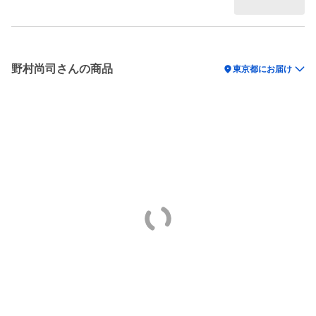
野村尚司さんの商品
location_on
東京都にお届け