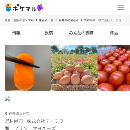
産直・通販のポケマル
生産者一覧
福井県の生産者
野村尚司 | 株式会社テトテヲ
情報
投稿
みんなの投稿
商品
福井県坂井市
野村尚司 | 株式会社テトテヲ
卵、プリン、マヨネーズ