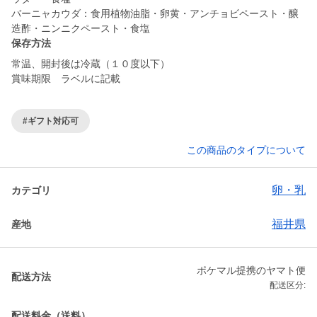
バーニャカウダ：食用植物油脂・卵黄・アンチョビペースト・醸
造酢・ニンニクペースト・食塩
保存方法
常温、開封後は冷蔵（１０度以下）
賞味期限 ラベルに記載
#ギフト対応可
この商品のタイプについて
卵・乳
カテゴリ
福井県
産地
ポケマル提携のヤマト便
配送方法
配送区分:
配送料金（送料）