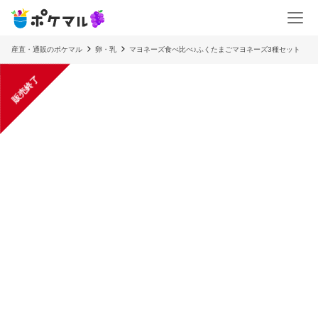
産直・通販のポケマル
卵・乳
マヨネーズ食べ比べ♪ふくたまごマヨネーズ3種セット
販売終了