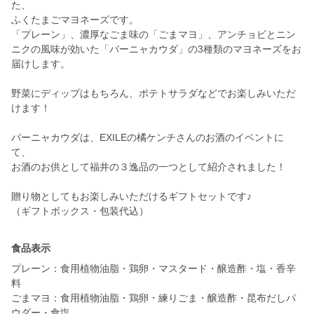
た、
ふくたまごマヨネーズです。
「プレーン」、濃厚なごま味の「ごまマヨ」、アンチョビとニン
ニクの風味が効いた「バーニャカウダ」の3種類のマヨネーズをお
届けします。
野菜にディップはもちろん、ポテトサラダなどでお楽しみいただ
けます！
バーニャカウダは、EXILEの橘ケンチさんのお酒のイベントに
て、
お酒のお供として福井の３逸品の一つとして紹介されました！
贈り物としてもお楽しみいただけるギフトセットです♪
（ギフトボックス・包装代込）
食品表示
プレーン：食用植物油脂・鶏卵・マスタード・醸造酢・塩・香辛
料
ごまマヨ：食用植物油脂・鶏卵・練りごま・醸造酢・昆布だしパ
ウダー・食塩