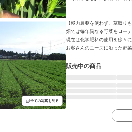
【極力農薬を使わず、草取りも
畑では毎年異なる野菜をローテ
現在は化学肥料の使用を徐々に
お客さんのニーズに沿った野菜
販売中の商品
filter
全ての写真を見る