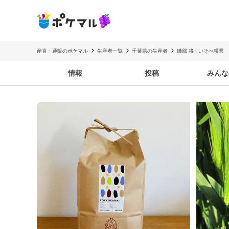
産直・通販のポケマル
生産者一覧
千葉県の生産者
磯部 将 | いそべ耕業
情報
投稿
みんな