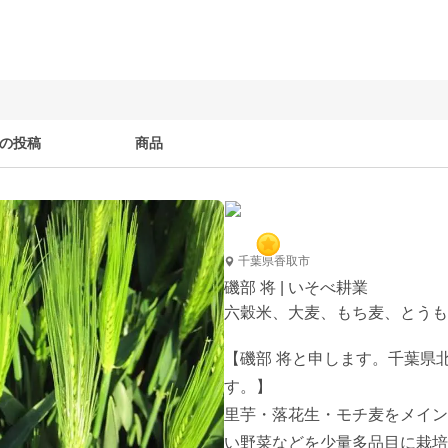
の投稿
商品
千葉県香取市
磯部 将 | いそべ耕業
六穀米、大麦、もち麦、とうも
【磯部 将と申します。千葉県
す。】

里芋・落花生・モチ麦をメイン
い野菜などを少量多品目に栽培