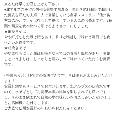
来るだけ早くお召し上がり下さい
●北アルプスを望む信州安曇野で無農薬、無化学肥料栽培で栽培し
た蕎麦を私たち夫婦二人で営業している農家レストラン〝信州坊
主ほのか〟で、そば打ちして提供している人気のお蕎麦です。2種
類の蕎麦を食べ比べて頂けるようセットにしました！
★細挽きそば
やや細打ちした麺は腰もあり、香りと喉越しで味わう毎日でも食
べたいお蕎麦です。
★粗挽きそば
やや太打ちにした麺は粗挽きならではの食感と風味があり、喉越
しというよりは、しっかりと噛みしめて味わっていただくお蕎麦
です。
○特製もり汁、ゆで方の説明付きです。そば湯もお楽しみいただけ
ます！
安曇野湧水もサービスでお付けします。北アルプスの伏流水です
ので、水そばとしてお蕎麦本来の風味を楽しまれても良いです
し、そのまま飲まれて自然の水の味わいをお楽しみいただければ
とお店同様にお付けします。
ご家庭で信州安曇野の味わいをお楽しみください。