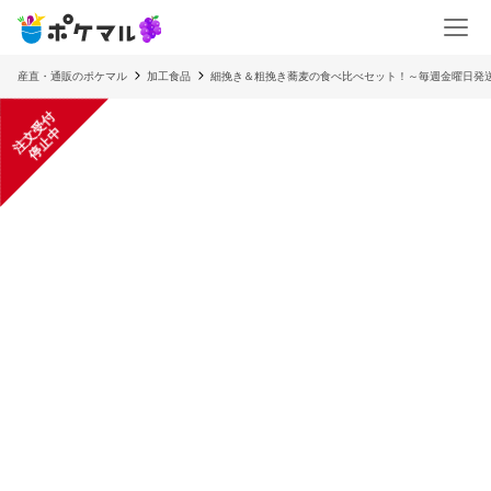
産直・通販のポケマル
加工食品
細挽き＆粗挽き蕎麦の食べ比べセット！～毎週金曜日発送
注
文
受
付
停
止
中