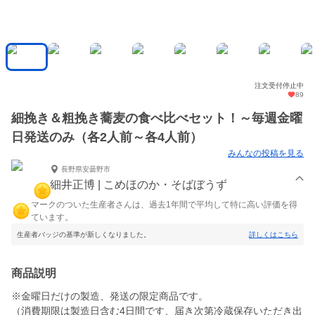
注文受付停止中
89
細挽き＆粗挽き蕎麦の食べ比べセット！～毎週金曜
日発送のみ（各2人前～各4人前）
みんなの投稿を見る
長野県安曇野市
細井正博 | こめほのか・そばぼうず
マークのついた生産者さんは、過去1年間で平均して特に高い評価を得
ています。
生産者バッジの基準が新しくなりました。
詳しくはこちら
商品説明
※金曜日だけの製造、発送の限定商品です。
（消費期限は製造日含む4日間です、届き次第冷蔵保存いただき出