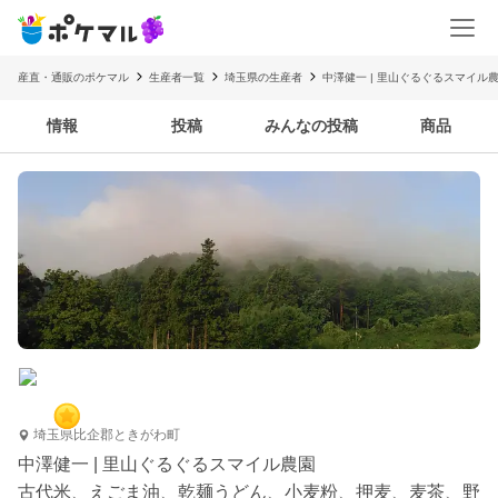
産直・通販のポケマル
生産者一覧
埼玉県の生産者
中澤健一 | 里山ぐるぐるスマイル
情報
投稿
みんなの投稿
商品
埼玉県比企郡ときがわ町
中澤健一 | 里山ぐるぐるスマイル農園
古代米、えごま油、乾麺うどん、小麦粉、押麦、麦茶、野