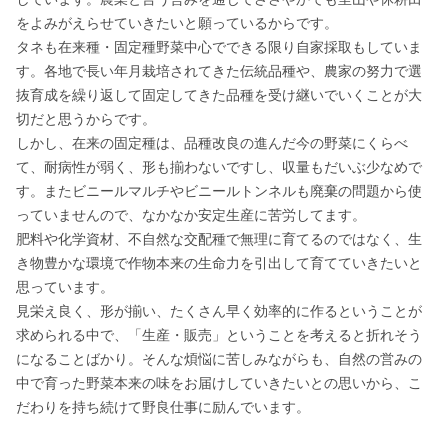
をよみがえらせていきたいと願っているからです。

タネも在来種・固定種野菜中心でできる限り自家採取もしていま
す。各地で長い年月栽培されてきた伝統品種や、農家の努力で選
抜育成を繰り返して固定してきた品種を受け継いでいくことが大
切だと思うからです。

しかし、在来の固定種は、品種改良の進んだ今の野菜にくらべ
て、耐病性が弱く、形も揃わないですし、収量もだいぶ少なめで
す。またビニールマルチやビニールトンネルも廃棄の問題から使
っていませんので、なかなか安定生産に苦労してます。

肥料や化学資材、不自然な交配種で無理に育てるのではなく、生
き物豊かな環境で作物本来の生命力を引出して育てていきたいと
思っています。

見栄え良く、形が揃い、たくさん早く効率的に作るということが
求められる中で、「生産・販売」ということを考えると折れそう
になることばかり。そんな煩悩に苦しみながらも、自然の営みの
中で育った野菜本来の味をお届けしていきたいとの思いから、こ
だわりを持ち続けて野良仕事に励んでいます。
