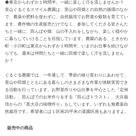
◆東京からわずか１時間半。一緒に楽しく汗を流しませんか？

里山ぐるぐるスマイル農園は、里山や田畑との自然の循環のなか
で、農薬や肥料を使わずに、自然栽培でお野菜や穀類を育ててい
ます。農作物の生産販売だけでなく、参加してくださる皆さんた
ちと一緒に、田んぼや畑、山の手入れをしながら、楽しく穏やか
に暮らしていけることを目指しています。農園のある、ときがわ
町・小川町は東京からわずか１時間半。いまのお仕事を続けなが
らでも、週末は仲間たちと一緒に田畑で楽しく汗を流しません
か？

ぐるぐる農園では、一年通して、季節の移り変わりにあわせて、
里山や田畑とともにある暮らしのさまざまな作業が体験実習でき
る活動を行っています。お野菜作りや山仕事を中心とした『定例
活動』、田んぼでのお米作りをする『田んぼトラスト』、大豆栽
培からの『黒大豆の味噌作り』もしています。いずれも無農薬自
然栽培です。希望者には１区画20平米の菜園区画もありますよ。
販売中の商品