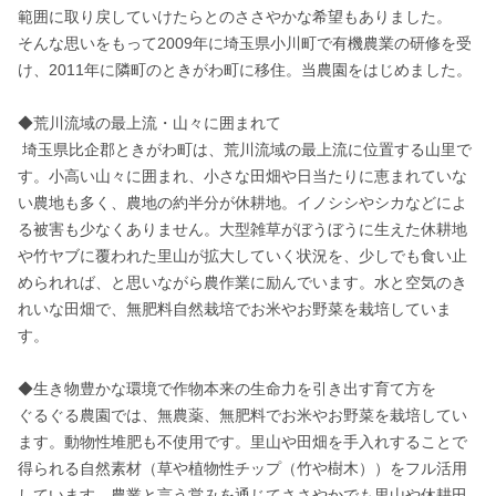
範囲に取り戻していけたらとのささやかな希望もありました。

そんな思いをもって2009年に埼玉県小川町で有機農業の研修を受
け、2011年に隣町のときがわ町に移住。当農園をはじめました。

◆荒川流域の最上流・山々に囲まれて

 埼玉県比企郡ときがわ町は、荒川流域の最上流に位置する山里で
す。小高い山々に囲まれ、小さな田畑や日当たりに恵まれていな
い農地も多く、農地の約半分が休耕地。イノシシやシカなどによ
る被害も少なくありません。大型雑草がぼうぼうに生えた休耕地
や竹ヤブに覆われた里山が拡大していく状況を、少しでも食い止
められれば、と思いながら農作業に励んでいます。水と空気のき
れいな田畑で、無肥料自然栽培でお米やお野菜を栽培していま
す。

◆生き物豊かな環境で作物本来の生命力を引き出す育て方を

ぐるぐる農園では、無農薬、無肥料でお米やお野菜を栽培してい
ます。動物性堆肥も不使用です。里山や田畑を手入れすることで
得られる自然素材（草や植物性チップ（竹や樹木））をフル活用
しています。農業と言う営みを通じてささやかでも里山や休耕田