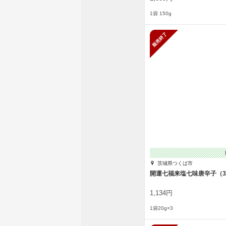
1袋 150g
販売終了
茨城県つくば市
開運七福来塩七味唐辛子（
1,134円
1袋20g×3