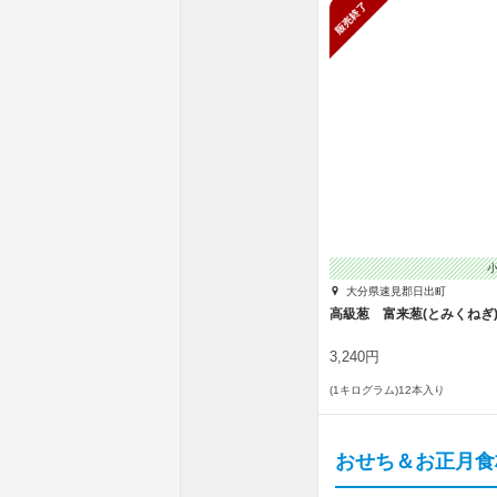
販売終了
大分県速見郡日出町
高級葱 富来葱(とみくねぎ
3,240円
(1キログラム)12本入り
おせち＆お正月食