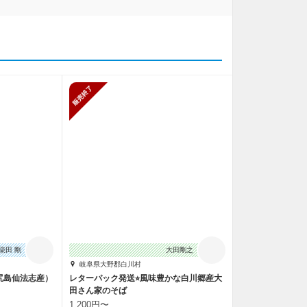
止
販売終了
柴田 剛
大田剛之
岐阜県大野郡白川村
尻島仙法志産）
レターパック発送⭐︎風味豊かな白川郷産大
田さん家のそば
1,200円〜