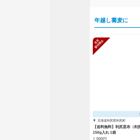
年越し蕎麦に
新規受付停
北海道利尻郡利尻町
【送料無料】利尻昆布（利
150g入れ 1袋
1,999円