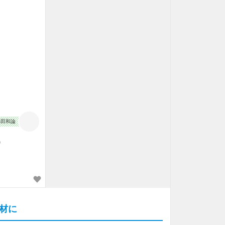
小田和論
)
材に