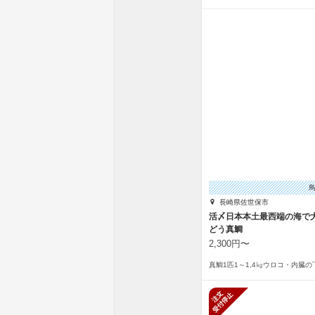
長崎県佐世保市
活〆日本本土最西端の海で
どう真鯛
2,300円〜
真鯛1匹1～1,4㎏ウロコ・内臓
新規受付停