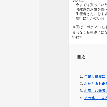
例えば…！？
・今までは買ってい
・お雑煮のお餅を食
・生産者さんにおす
・旅行に行かない分
今回は、ポケマルで揃
まもなく販売終了に
いね✨
目次
年越し蕎麦に
おせち＆お正
お餅、お雑煮
その他、こん