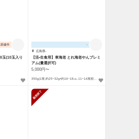
相原健作
-
広島県-
玉(10玉入り
【活•生食用】車海老 とれ海老やんプレミ
アム(量選択可)
5,000円〜
350g(1尾:約25~32g•約16~18㎝､11~14尾程度)〜
販売終了