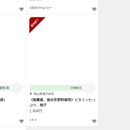
2袋(約250g×2)〜
販売終了
飯島 朗
小林剣士
岡山県瀬戸内市
3袋）
《無農薬、無化学肥料栽培》ビタミンたっ
ぷり、柚子
1,404円
1キロ