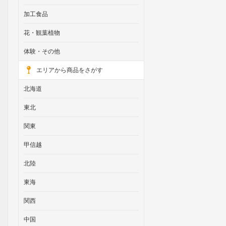
加工食品
花・観葉植物
体験・その他
エリアから商品をさがす
北海道
東北
関東
甲信越
北陸
東海
関西
中国