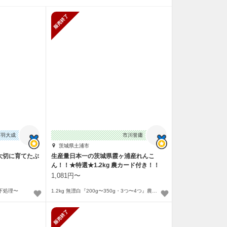
販売終了
鳥羽大成
市川誉庸
茨城県土浦市
大切に育てたぶ
生産量日本一の茨城県霞ヶ浦産れんこ
ん！！★特選★1.2kg 農カード付き！！
1,081円〜
の下処理〜
1.2kg 無漂白『200g〜350g・3つ〜4つ』農カードあり〜
止
販売終了