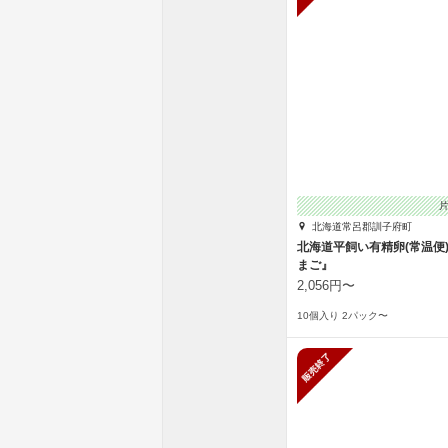
北海道常呂郡訓子府町
北海道平飼い有精卵(常温便
まご』
2,056円〜
10個入り 2パック〜
販売終了