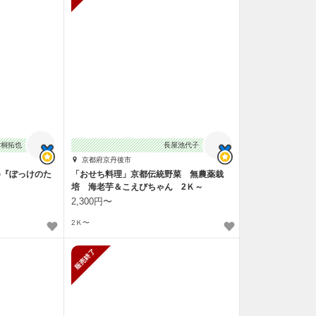
片桐拓也
長屋池代子
京都府京丹後市
)『ぽっけのた
「おせち料理」京都伝統野菜 無農薬栽
培 海老芋＆こえびちゃん 2Ｋ～
2,300円〜
2Ｋ〜
販売終了