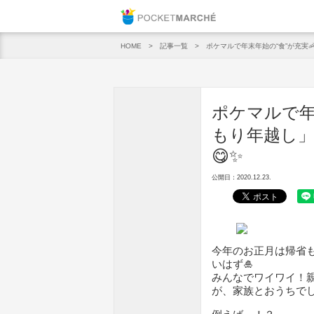
Pocket M
記事一覧
ポケマルで年末年始の“食”が充実
HOME
ポケマルで年
もり年越し
😋✨
公開日：2020.12.23.
今年のお正月は帰省
いはず🎍
みんなでワイワイ！
が、家族とおうちで