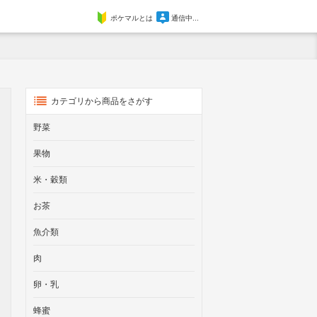
ポケマルとは
通信中...
カテゴリから商品をさがす
野菜
果物
米・穀類
お茶
魚介類
肉
卵・乳
蜂蜜