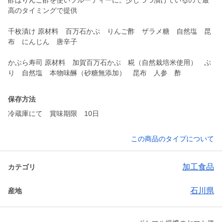
酢はりんご酢を使いフルーティーに。少しづつ漬けているので最
高のタイミングで提供
千枚漬け 原材料 百万石かぶ りんご酢 ザラメ糖 自然塩 昆
布 にんじん 唐辛子
かぶら寿司 原材料 加賀百万石かぶ 糀（自然栽培米使用） ぶ
り 自然塩 本物味醂（砂糖無添加） 昆布 人参 酢
保存方法
冷蔵庫にて 賞味期限 10日
この商品のタイプについて
加工食品
カテゴリ
石川県
産地