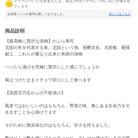
マークのついた生産者さんは、過去1年間で平均して特に高い評価を得
ています。
生産者バッジの基準が新しくなりました。
詳しくはこちら
商品説明
【最高峰に贅沢な漬物】かぶら寿司
北陸の冬を代表する食。北陸という地、発酵文化、北前船、殿様
献上…これらが重なり出来た奇跡の漬物
べったら漬けを究極に贅沢にした感じでしょうか
糀はつけたままイチョウ切りにして食べます
【加賀百万石かぶの千枚漬け】
風来ではおいしいのはもちろん、野菜の味、奥にある生命力を引
き出すことを心掛けてます
そのために無添加なのはもちろん、甘さを控えました。