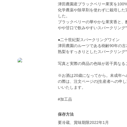
津田農園産ブラックベリー果実を100
化学農薬や除草剤を使わずに栽培した
した。
ブラックベリーの華やかな果実香と、
やや甘口で飲みやすいスパークリング
●二十世紀梨スパークリングワイン
津田農園のルーツである樹齢90年の
熟梨をすっきりとしたスパークリング
写真と実際の商品の色味が若干異なる
※お酒は20歳になってから。未成年へ
の際は、注文ページの[生産者への申し
いいたします。
#加工品
保存方法
要冷蔵、賞味期限2022年1月