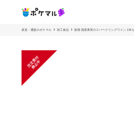
産直・通販のポケマル
加工食品
新酒 国産果実のスパークリングワイン 2本
注
文
受
付
停
止
中