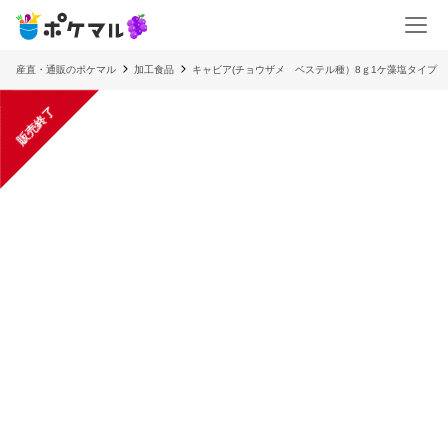
産直・通販のポケマル
加工食品
キャビア(チョウザメ ベステル種）8ｇ1ケ藻塩タイプ
販売終了