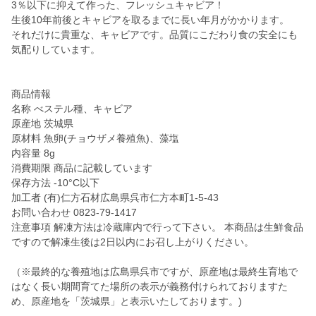
3％以下に抑えて作った、フレッシュキャビア！
生後10年前後とキャビアを取るまでに長い年月がかかります。
それだけに貴重な、キャビアです。品質にこだわり食の安全にも
気配りしています。
商品情報
名称 べステル種、キャビア
原産地 茨城県
原材料 魚卵(チョウザメ養殖魚)、藻塩
内容量 8g
消費期限 商品に記載しています
保存方法 -10°C以下
加工者 (有)仁方石材広島県呉市仁方本町1-5-43
お問い合わせ 0823-79-1417
注意事項 解凍方法は冷蔵庫内で行って下さい。 本商品は生鮮食品
ですので解凍生後は2日以内にお召し上がりください。
（※最終的な養殖地は広島県呉市ですが、原産地は最終生育地で
はなく長い期間育てた場所の表示が義務付けられておりますた
め、原産地を「茨城県」と表示いたしております。)