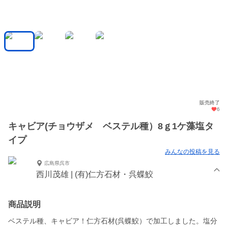
販売終了
6
キャビア(チョウザメ ベステル種）8ｇ1ケ藻塩タ
イプ
みんなの投稿を見る
広島県呉市
西川茂雄 | (有)仁方石材・呉蝶鮫
商品説明
ベステル種、キャビア！仁方石材(呉蝶鮫）で加工しました。塩分