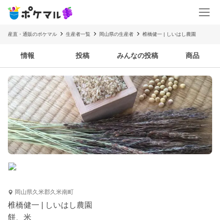
産直・通販のポケマル
生産者一覧
岡山県の生産者
椎橋健一 | しいはし農園
情報
投稿
みんなの投稿
商品
岡山県久米郡久米南町
椎橋健一 | しいはし農園
餅、米