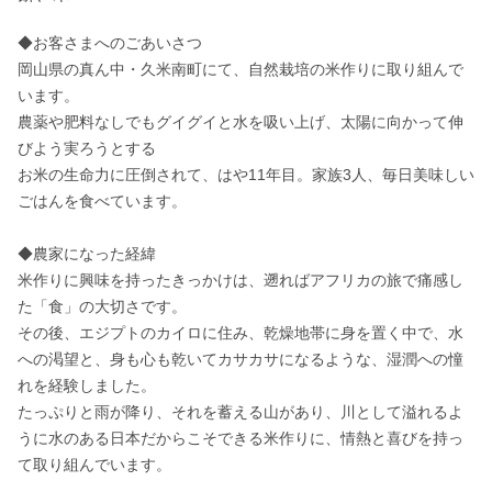
◆お客さまへのごあいさつ

岡山県の真ん中・久米南町にて、自然栽培の米作りに取り組んで
います。

農薬や肥料なしでもグイグイと水を吸い上げ、太陽に向かって伸
びよう実ろうとする

お米の生命力に圧倒されて、はや11年目。家族3人、毎日美味しい
ごはんを食べています。

◆農家になった経緯

米作りに興味を持ったきっかけは、遡ればアフリカの旅で痛感し
た「食」の大切さです。

その後、エジプトのカイロに住み、乾燥地帯に身を置く中で、水
への渇望と、身も心も乾いてカサカサになるような、湿潤への憧
れを経験しました。

たっぷりと雨が降り、それを蓄える山があり、川として溢れるよ
うに水のある日本だからこそできる米作りに、情熱と喜びを持っ
て取り組んでいます。
