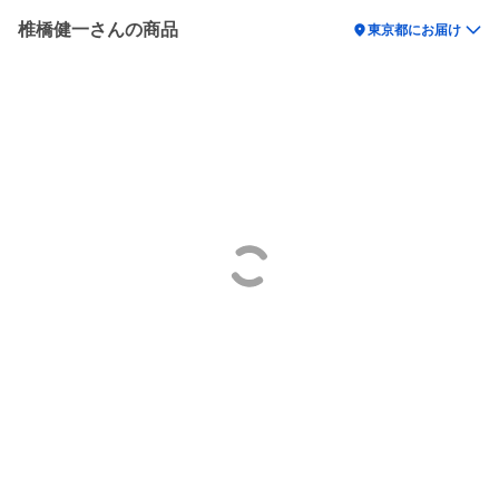
椎橋健一さんの商品
location_on
東京都にお届け