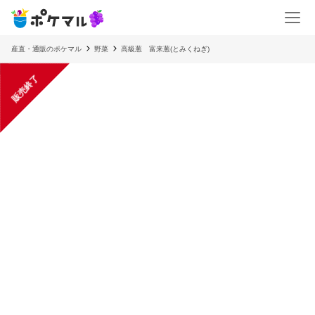
産直・通販のポケマル
野菜
高級葱 富来葱(とみくねぎ)
販売終了