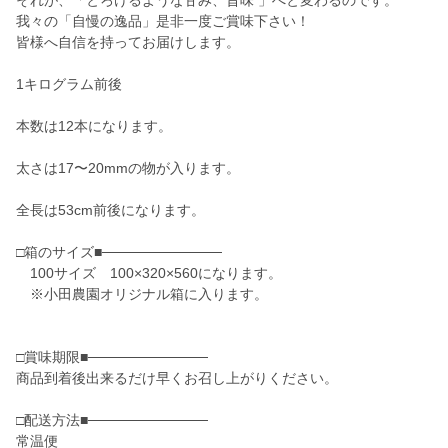
それが、「とろけるような甘み、旨味 」へと変わるのです。
我々の「自慢の逸品」是非一度ご賞味下さい！
皆様へ自信を持ってお届けします。
1キログラム前後
本数は12本になります。
太さは17〜20mmの物が入ります。
全長は53cm前後になります。
□箱のサイズ■────────────
100サイズ 100×320×560になります。
※小田農園オリジナル箱に入ります。
□賞味期限■────────────
商品到着後出来るだけ早くお召し上がりください。
□配送方法■────────────
常温便