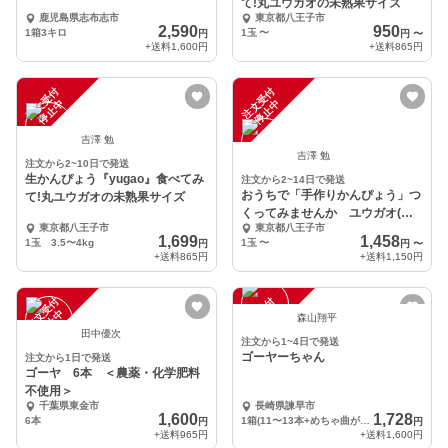
て!丸ユウガオの未熟果サイズ
鹿児島県志布志市
東京都八王子市
2,590
950
1箱3キロ
1玉
〜
円
円
〜
+送料
1,600円
+送料
865円
注
文
受
付
停
止
注
文
受
付
停
止
中
中
吉澤 勉
吉澤 勉
注文から2~10日で発送
生かんぴょう『yugao』食べてみ
注文から2~14日で発送
おうちで「手作りかんぴょう」つ
て!丸ユウガオの未熟果サイズ
くってみませんか ユウガオ(か
東京都八王子市
東京都八王子市
んぴょう加工サイズ)
1,699
1,458
1玉 3.5〜4kg
1玉
〜
円
円
〜
+送料
865円
+送料
1,150円
注
文
受
付
停
止
注
文
受
付
停
止
中
中
森山翔平
田中優次
注文から1~4日で発送
ゴーヤーちゃん
注文から1日で発送
ゴーヤ 6本 ＜農薬・化学肥料
不使用＞
千葉県東金市
長崎県諫早市
1,600
1,728
6本
1箱(11〜13本+めちゃ曲がりゴーヤ1本追加)
円
円
+送料
965円
+送料
1,600円