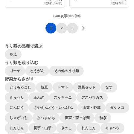
+送料
1,370円
+送料
745円
1-40表示/109件中
1
2
3
うり類の品種で選ぶ
冬瓜
うり類を絞り込む
ゴーヤ
とうがん
その他のうり類
野菜からさがす
とうもろこし
枝豆
トマト
野菜セット
なす
きゅうり
玉ねぎ
ズッキーニ
アスパラガス
にんにく
さやえんどう・いんげん
山菜・野草
タケノコ
じゃがいも
さつまいも
青菜・菜っぱ類
ねぎ
にんじん
長芋・山芋
きのこ
れんこん
キャベツ