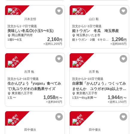
注
文
受
付
停
止
注
文
受
付
停
止
中
中
川本圭悟
山口 毅
注文から1~7日で発送
注文から1~3日で発送
美味しい冬瓜◎(小玉5〜8玉)
姫トウガン 冬瓜 埼玉県産
岡山県瀬戸内市
埼玉県さいたま市
2,160
1,296
1箱5〜8玉
姫トウガン 2個 6キロ～7キロ
円
円
+送料
1,205円
+送料
865円
注
文
受
付
停
止
注
文
受
付
停
止
中
中
吉澤 勉
吉澤 勉
注文から2~16日で発送
注文から3~10日で発送
生かんぴょう『yugao』食べてみ
自家製「かんぴょう」つくってみ
て!丸ユウガオの未熟果サイズ
ませんか ユウガオ(4kg以上サイ
東京都八王子市
東京都八王子市
ズ)
1,058
1,944
1玉
〜
1玉5〜8kg未満
〜
円
〜
円
〜
+送料
865円
+送料
1,150円
注
文
受
付
停
止
注
文
受
付
停
止
中
中
田中優次
田中優次