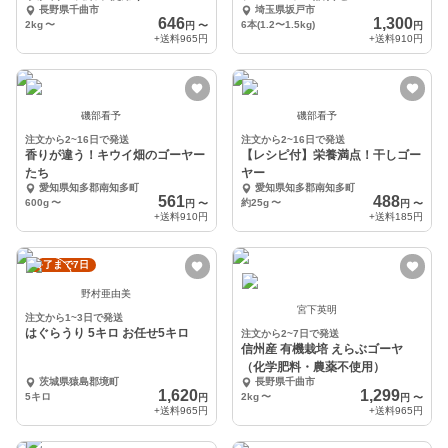
長野県千曲市
埼玉県坂戸市
646
1,300
2kg
〜
6本(1.2〜1.5kg)
円
〜
円
+送料
965円
+送料
910円
磯部看予
磯部看予
注文から2~16日で発送
注文から2~16日で発送
香りが違う！キウイ畑のゴーヤー
【レシピ付】栄養満点！干しゴー
たち
ヤー
愛知県知多郡南知多町
愛知県知多郡南知多町
561
488
600g
〜
約25g
〜
円
〜
円
〜
+送料
910円
+送料
185円
終了まで7日
野村亜由美
宮下英明
注文から1~3日で発送
はぐらうり 5キロ お任せ5キロ
注文から2~7日で発送
信州産 有機栽培 えらぶゴーヤ
（化学肥料・農薬不使用）
茨城県猿島郡境町
長野県千曲市
1,620
1,299
5キロ
2kg
〜
円
円
〜
+送料
965円
+送料
965円