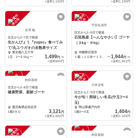
+送料
1,150円
+送料
1,150円
注
文
受
付
停
止
注
文
受
付
停
止
中
中
平安名貞市
吉澤 勉
注文から2~5日で発送
石垣島産【へんなやさい】ゴーヤ
注文から2~7日で発送
生かんぴょう『yugao』食べてみ
（３kg・６kg）
て!丸ユウガオの未熟果サイズ
東京都八王子市
沖縄県石垣市
1,499
1,944
1玉 3〜3.5kg
〜
１箱（１０本〜１２本）
〜
円
〜
円
〜
+送料
865円
+送料
1,661円
注
文
受
付
停
止
注
文
受
付
停
止
中
中
村田直樹
川本圭悟
注文から3~8日で発送
健康野菜、新鮮ゴーヤ
注文から1~3日で発送
今が旬！美味しい冬瓜(中玉3〜4
玉)
鹿児島県志布志市
岡山県瀬戸内市
3,121
1,404
1箱3キロ
1箱3〜4玉
円
円
+送料
1,600円
+送料
1,205円
注
文
受
付
停
止
注
文
受
付
停
止
中
中
村田直樹