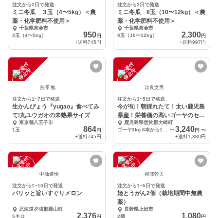
注文から2日で発送
注文から2日で発送
ミニ冬瓜 ３玉（4〜5kg）＜農
ミニ冬瓜 8玉（10〜12kg）＜農
薬・化学肥料不使用＞
薬・化学肥料不使用＞
千葉県東金市
千葉県東金市
950
2,300
3玉（4〜5kg）
8玉（10〜12kg）
円
円
+送料
745円
+送料
997円
注
文
受
付
停
止
注
文
受
付
停
止
中
中
吉澤 勉
比良文男
注文から1~7日で発送
注文から3~5日で発送
生かんぴょう『yugao』食べてみ
今が旬！朝採れたて！太い鹿児島
て!丸ユウガオの未熟果サイズ
県産！栄養価の高いゴーヤのセッ
東京都八王子市
鹿児島県曽於郡大崎町
ト販売
864
3,240
1玉
ゴーヤ3kg 8本から12本
〜
円
円
〜
+送料
745円
+送料
1,380円
注
文
受
付
停
止
注
文
受
付
停
止
中
中
中仙道怜
柳澤幹夫
注文から1~10日で発送
注文から1~5日で発送
パリッと旨いすぐりメロン
姫とうがん2個（栽培期間中無農
薬）
北海道夕張郡栗山町
長野県上田市
2,376
1,080
5キロ
2個
円
円