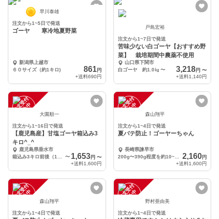
早川泰雄
注文から1~5日で発送
戸島宏裕
ゴーヤ 寒冷地夏野菜
注文から1~7日で発送
苦味少ない白ゴーヤ【おすすめ野
菜】 栽培期間中農薬不使用
新潟県上越市
山口県下関市
861
3,218
６０サイズ（約1キロ)
白ゴーヤ 約1.0㎏
〜
円
円
〜
+送料
690円
+送料
1,140円
注
文
受
付
停
止
注
文
受
付
停
止
中
中
大園順一
森山翔平
注文から1~16日で発送
注文から1~4日で発送
【鹿児島産】甘塩ゴーヤ箱込み3
夏バテ防止！ゴーヤーちゃん
キロ^_^
鹿児島県垂水市
長崎県諫早市
1,653
2,160
箱込み3キロ前後（12本前後）
〜
200g〜390g程度を約10~13本+めちゃ曲がりゴーヤー
円
〜
円
+送料
1,600円
+送料
1,600円
注
文
受
付
停
止
注
文
受
付
停
止
中
中
森山翔平
野村亜由美
注文から1~4日で発送
注文から1~4日で発送