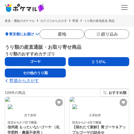
産直・通販のポケマル
カテゴリからさがす
野菜
うり類の産地直送 商品
location_on
産地
絞り込み
東京都にお届け
うり類の産直通販・お取り寄せ商品
うり類のおすすめカテゴリ
ゴーヤ
とうがん
その他のうり類
野菜からさがす
109件の商品
おすすめ順
宮下英明
大澤初男
注文から2~7日で発送
注文から1~4日で発送
信州産 もったいないゴーヤ （化
【採れたて新鮮】青ゴーヤ＆アッ
学肥料・農薬不使用 ）
プルゴーヤの詰合せ