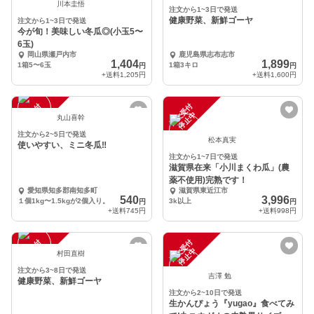
川本圭悟
注文から1~3日で発送
健康野菜、新鮮ゴーヤ
注文から1~3日で発送
今が旬！美味しい冬瓜◎(小玉5〜
6玉)
岡山県瀬戸内市
鹿児島県志布志市
1,404
1,899
1箱5〜6玉
1箱3キロ
円
円
+送料
1,205円
+送料
1,600円
注
文
受
付
停
止
注
文
受
付
停
止
中
中
丸山喜幹
注文から2~5日で発送
松本真実
使いやすい、ミニ冬瓜‼︎
注文から1~7日で発送
滋賀県在来「小川まくわ瓜」(農
薬不使用)完熟です！
愛知県知多郡南知多町
滋賀県東近江市
540
3,996
１個1kg〜1.5kgが2個入り。
3k以上
円
円
+送料
745円
+送料
998円
注
文
受
付
停
止
注
文
受
付
停
止
中
中
村田直樹
注文から3~8日で発送
吉澤 勉
健康野菜、新鮮ゴーヤ
注文から2~10日で発送
生かんぴょう『yugao』食べてみ