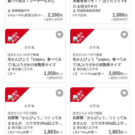
夏バテ防止！ゴーヤーちゃん
冷蔵専用です！！ はぐらうり 5キ
ロ お任せ5キロ
長崎県諫早市
茨城県猿島郡境町
2,160
1,080
200g〜390g程度を約10~13本+めちゃ曲がりゴーヤー
5キロ以内
円
円
+送料
1,600円
+送料
965円
注
文
受
付
停
止
注
文
受
付
停
止
中
中
吉澤 勉
吉澤 勉
注文から2~16日で発送
注文から3~7日で発送
生かんぴょう『yugao』食べてみ
生かんぴょう『yugao』食べてみ
て!丸ユウガオの未熟果サイズ
て!丸ユウガオの未熟果サイズ
東京都八王子市
東京都八王子市
1,058
3,000
1玉
〜
1玉 3〜3.5kg✖️2個
〜
円
〜
円
〜
+送料
865円
+送料
1,150円
注
文
受
付
停
止
注
文
受
付
停
止
中
中
吉澤 勉
吉澤 勉
注文から3~7日で発送
注文から2~6日で発送
自家製「かんぴょう」つくってみ
自家製「かんぴょう」つくってみ
ませんか ユウガオ(4kg以上サイ
ませんか ユウガオ(4kg以上サイ
東京都八王子市
東京都八王子市
ズ)
ズ)
1,863
1,863
1玉4〜6kg未満
〜
1玉4〜6kg未満
〜
円
〜
円
〜