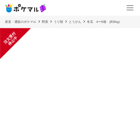
産直・通販のポケマル
野菜
うり類
とうがん
冬瓜 4〜6個 (約8kg)
注
文
受
付
停
止
中