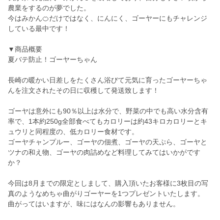
農業をするのが夢でした。
今はみかん🍊だけではなく、にんにく、ゴーヤーにもチャレンジ
している最中です！
▼商品概要
夏バテ防止！ゴーヤーちゃん
長崎の暖かい日差しをたくさん浴びて元気に育ったゴーヤーちゃ
んを注文されたその日に収穫して発送致します！
ゴーヤは意外にも90％以上は水分で、野菜の中でも高い水分含有
率で、1本約250g全部食べてもカロリーは約43キロカロリーとキ
ュウリと同程度の、低カロリー食材です。
ゴーヤチャンプルー、ゴーヤの佃煮、ゴーヤの天ぷら、ゴーヤと
ツナの和え物、ゴーヤの肉詰めなど料理してみてはいかがです
か？
今回は8月までの限定としまして、購入頂いたお客様に3枚目の写
真のようなめちゃ曲がりゴーヤーを1つプレゼントいたします。
曲がってはいますが、味にはなんの影響もありません。