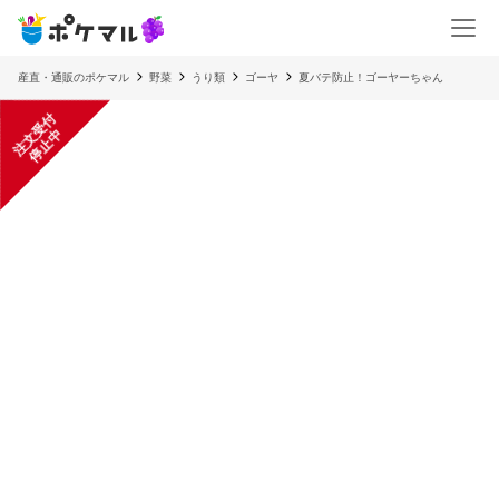
産直・通販のポケマル
野菜
うり類
ゴーヤ
夏バテ防止！ゴーヤーちゃん
注
文
受
付
停
止
中