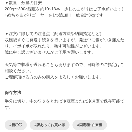
▼数量、分量の目安
200g〜390g程度を約10~13本、少しの曲がりはご了承願います)
+めちゃ曲がりゴーヤーを1つ追加!!! 総合計3kgです
▼注文に際しての注意点（配送方法や納期指定など）
収穫後すぐに発送手続きを行いますが、発送中に傷がつき痛んだ
り、イボイボが取れたり、熟す可能性がございます。
誠に申し訳ございませんがご了承お願いします。
天気等で収穫が遅れることもありますので、日時等のご指定はご
相談ください。
保存方法
半分に切り、中のワタをとれば冷蔵庫または冷凍庫で保存可能で
す。
#新◯◯
#訳あってお買い得
#固定種･在来種