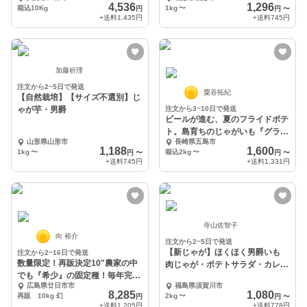
4,536
1,296
箱込10Kg
1kg
〜
円
円
〜
+送料
1,435円
+送料
745円
加藤祈理
注文から2~5日で発送
粟谷拓紀
【自然栽培】【サイズ不選別】じ
ゃが芋・男爵
注文から3~10日で発送
ビールが進む、夏のフライドポテ
ト。島育ちのじゃがいも『グラウ
山形県山形市
長崎県五島市
ンドペチカ』五島産
1,188
1,600
1kg
〜
箱込2kg
〜
円
〜
円
〜
+送料
745円
+送料
1,331円
寺山佐智子
向 裕介
注文から2~5日で発送
【新じゃが】ほくほく男爵いも
注文から2~16日で発送
数量限定！再販決定10"農家の中
肉じゃが・ポテトサラダ・カレー
でも『希少』の固定種！毎年完
に！
広島県廿日市市
福島県須賀川市
売！味わい深い
8,285
1,080
再販 10kg 幻
2kg
〜
円
円
〜
+送料
1,205円
+送料
778円