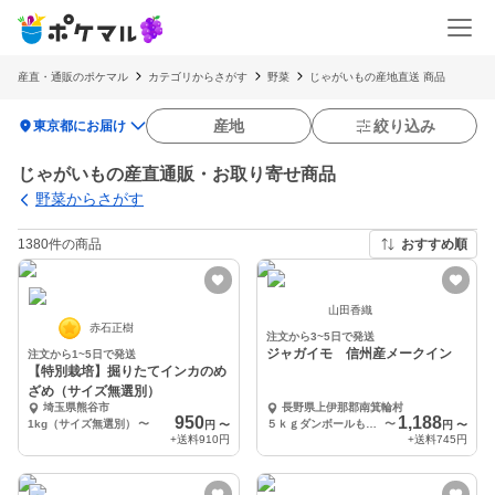
産直・通販のポケマル
カテゴリからさがす
野菜
じゃがいもの産地直送 商品
location_on
産地
絞り込み
東京都にお届け
じゃがいもの産直通販・お取り寄せ商品
野菜からさがす
1380件の商品
おすすめ順
山田香織
赤石正樹
注文から3~5日で発送
ジャガイモ 信州産メークイン
注文から1~5日で発送
【特別栽培】掘りたてインカのめ
ざめ（サイズ無選別）
埼玉県熊谷市
長野県上伊那郡南箕輪村
950
1,188
1kg（サイズ無選別）
〜
５ｋｇダンボールも含む
〜
円
〜
円
〜
+送料
910円
+送料
745円