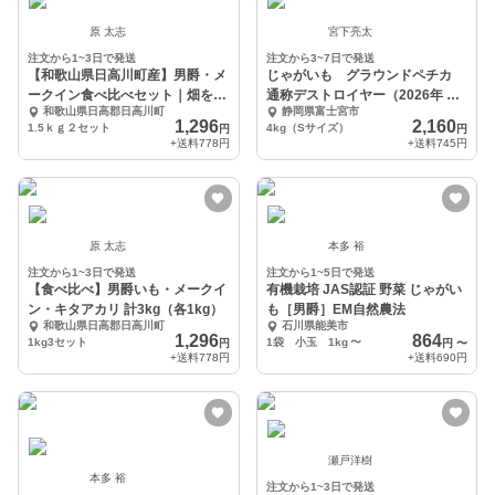
原 太志
宮下亮太
注文から1~3日で発送
注文から3~7日で発送
【和歌山県日高川町産】男爵・メ
じゃがいも グラウンドペチカ
ークイン食べ比べセット｜畑を未
通称デストロイヤー（2026年 春
和歌山県日高郡日高川町
静岡県富士宮市
来につなぐ3kg
じゃが）Sサイズ
1,296
2,160
1.5ｋｇ２セット
4kg（Sサイズ）
円
円
+送料
778円
+送料
745円
原 太志
本多 裕
注文から1~3日で発送
注文から1~5日で発送
【食べ比べ】男爵いも・メークイ
有機栽培 JAS認証 野菜 じゃがい
ン・キタアカリ 計3kg（各1kg）
も［男爵］EM自然農法
和歌山県日高郡日高川町
石川県能美市
1,296
864
1kg3セット
1袋 小玉 1kg
〜
円
円
〜
+送料
778円
+送料
690円
瀬戸洋樹
本多 裕
注文から1~3日で発送