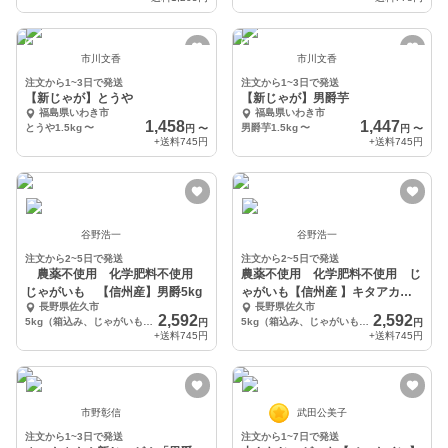
市川文香
市川文香
注文から1~3日で発送
注文から1~3日で発送
【新じゃが】とうや
【新じゃが】男爵芋
福島県いわき市
福島県いわき市
1,458
1,447
とうや1.5kg
〜
男爵芋1.5kg
〜
円
〜
円
〜
+送料
745円
+送料
745円
谷野浩一
谷野浩一
注文から2~5日で発送
注文から2~5日で発送
農薬不使用 化学肥料不使用
農薬不使用 化学肥料不使用 じ
じゃがいも 【信州産】男爵5kg
ゃがいも【信州産 】キタアカリ
長野県佐久市
長野県佐久市
5kg
2,592
2,592
5kg（箱込み、じゃがいもは約4.7kg）
5kg（箱込み、じゃがいもは約4.7kg）
円
円
+送料
745円
+送料
745円
市野彰信
武田公美子
注文から1~3日で発送
注文から1~7日で発送