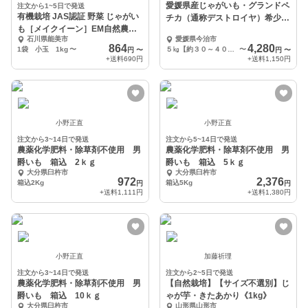
愛媛県産じゃがいも・グランドペ
注文から1~5日で発送
有機栽培 JAS認証 野菜 じゃがい
チカ（通称デストロイヤ）希少品
も［メイクイーン］EM自然農法
種です！
石川県能美市
愛媛県今治市
オーガニック
864
4,280
1袋 小玉 1kg
〜
５㎏【約３０～４０個】
〜
円
〜
円
〜
+送料
690円
+送料
1,150円
小野正直
小野正直
注文から3~14日で発送
注文から5~14日で発送
農薬化学肥料・除草剤不使用 男
農薬化学肥料・除草剤不使用 男
爵いも 箱込 2ｋｇ
爵いも 箱込 5ｋｇ
大分県臼杵市
大分県臼杵市
972
2,376
箱込2Kg
箱込5Kg
円
円
+送料
1,111円
+送料
1,380円
小野正直
加藤祈理
注文から3~14日で発送
注文から2~5日で発送
農薬化学肥料・除草剤不使用 男
【自然栽培】【サイズ不選別】じ
爵いも 箱込 10ｋｇ
ゃが芋・きたあかり《1kg》
大分県臼杵市
山形県山形市