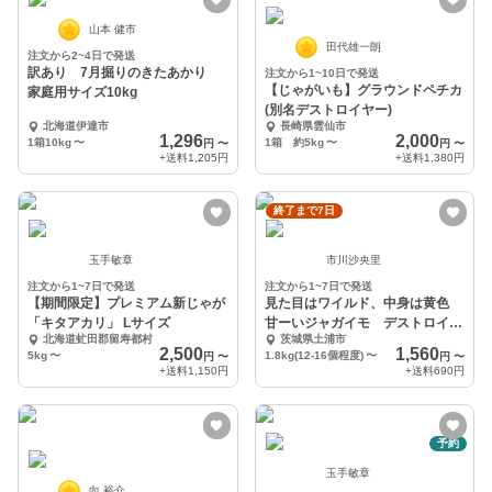
山本 健市
田代雄一朗
注文から2~4日で発送
訳あり 7月掘りのきたあかり
注文から1~10日で発送
【じゃがいも】グラウンドペチカ
家庭用サイズ10kg
(別名デストロイヤー)
北海道伊達市
長崎県雲仙市
1,296
2,000
1箱10kg
〜
1箱 約5kg
〜
円
〜
円
〜
+送料
1,205円
+送料
1,380円
終了まで7日
玉手敏章
市川沙央里
注文から1~7日で発送
注文から1~7日で発送
【期間限定】プレミアム新じゃが
見た目はワイルド、中身は黄色
「キタアカリ」 Lサイズ
甘ーいジャガイモ デストロイヤ
北海道虻田郡留寿都村
茨城県土浦市
ー
2,500
1,560
5kg
〜
1.8kg(12-16個程度)
〜
円
〜
円
〜
+送料
1,150円
+送料
690円
予約
玉手敏章
向 裕介