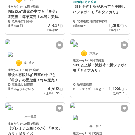
2026年9月に発送
【9月予約】訳があっても美味し
注文から1~16日で発送
再販2kg"農家の中でも『希少』
いジャガイモ「キタアカリ」
固定種！毎年完売！本当に美味し
広島県廿日市市
北海道虻田郡留寿都村
い春じゃが芋
2,347
1,400
通常2kg 幻
1箱5kg
〜
円
円
〜
+送料
920円
+送料
1,150円
大原伊一
注文から3~10日で発送
向 裕介
50％以上減・減栽培・新ジャガイ
注文から1~16日で発送
モ「キタアカリ」
最後の再販5kg"農家の中でも
『希少』の固定種！毎年完売！本
広島県廿日市市
新潟県燕市
当美味しい春じゃが芋
4,593
1,134
通常5kgじゃがいも
Ｍ・Ｌサイズ 3Ｋｇ
〜
円
円
〜
+送料
1,150円
+送料
745円
玉手敏章
注文から1~10日で発送
春日和己
【プレミアム新じゃが】「キタア
カリ」 Mサイズ
注文から2~3日で発送