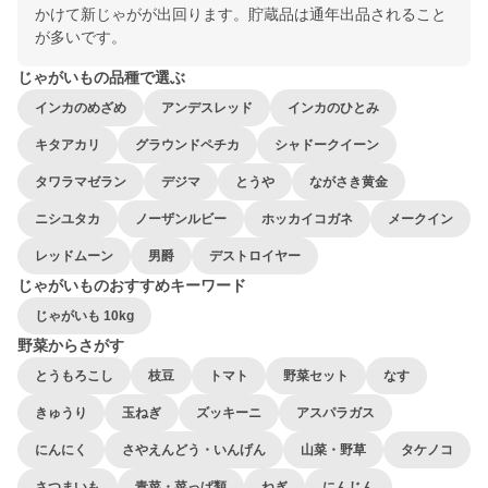
かけて新じゃがが出回ります。貯蔵品は通年出品されること
が多いです。
じゃがいもの品種で選ぶ
インカのめざめ
アンデスレッド
インカのひとみ
キタアカリ
グラウンドペチカ
シャドークイーン
タワラマゼラン
デジマ
とうや
ながさき黄金
ニシユタカ
ノーザンルビー
ホッカイコガネ
メークイン
レッドムーン
男爵
デストロイヤー
じゃがいものおすすめキーワード
じゃがいも 10kg
野菜からさがす
とうもろこし
枝豆
トマト
野菜セット
なす
きゅうり
玉ねぎ
ズッキーニ
アスパラガス
にんにく
さやえんどう・いんげん
山菜・野草
タケノコ
さつまいも
青菜・菜っぱ類
ねぎ
にんじん