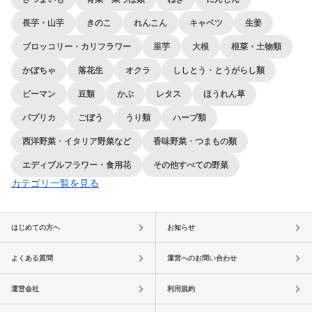
長芋・山芋
きのこ
れんこん
キャベツ
生姜
ブロッコリー・カリフラワー
里芋
大根
根菜・土物類
かぼちゃ
落花生
オクラ
ししとう・とうがらし類
ピーマン
豆類
かぶ
レタス
ほうれん草
パプリカ
ごぼう
うり類
ハーブ類
西洋野菜・イタリア野菜など
香味野菜・つまもの類
エディブルフラワー・食用花
その他すべての野菜
カテゴリ一覧を見る
はじめての方へ
お知らせ
よくある質問
運営へのお問い合わせ
運営会社
利用規約