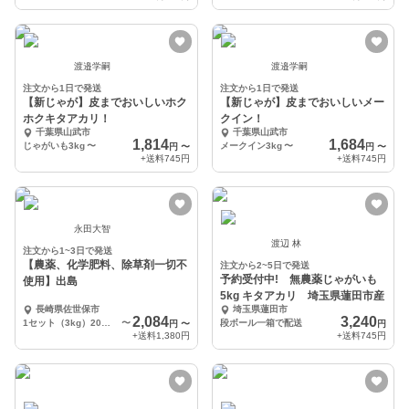
渡邉学嗣
渡邉学嗣
注文から1日で発送
注文から1日で発送
【新じゃが】皮までおいしいホク
【新じゃが】皮までおいしいメー
ホクキタアカリ！
クイン！
千葉県山武市
千葉県山武市
1,814
1,684
じゃがいも3kg
〜
メークイン3kg
〜
円
〜
円
〜
+送料
745円
+送料
745円
永田大智
渡辺 林
注文から1~3日で発送
【農薬、化学肥料、除草剤一切不
注文から2~5日で発送
予約受付中! 無農薬じゃがいも
使用】出島
5kg キタアカリ 埼玉県蓮田市産
長崎県佐世保市
埼玉県蓮田市
2,084
3,240
1セット（3kg）20〜25個
〜
段ボール一箱で配送
円
〜
円
+送料
1,380円
+送料
745円