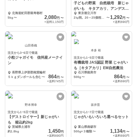
子どもの野菜 自然栽培 新じゃ
がいも キタアカリ、アンデスレ
北海道虻田郡留寿都村
東京都立川市
ッド食べ比べセット
2,080
1,292
5kg
〜
2㎏弱。20～25個程度。６０サイズの段ボールに詰められるだけ。
〜
円
〜
円
〜
+送料
1,150円
+送料
690円
山田香織
本多 裕
注文から3~6日で発送
小粒ジャガイモ 信州産メークイ
注文から1~5日で発送
有機栽培 JAS認証 野菜 じゃがい
ン
も［キタアカリ］EM自然農法
長野県上伊那郡南箕輪村
石川県能美市
864
864
５ｋｇダンボールも含む
〜
500g
〜
円
〜
円
〜
+送料
745円
+送料
690円
野本博幸
坂井晋
注文から1~5日で発送
注文から1~7日で発送
【デストロイヤー】新じゃがい
じゃがいもいろいろ選べるセット
も 箱込約2kg
茨城県土浦市
富山県南砺市
1,450
1,134
約1.8kg
500g×３種類
〜
円
円
〜
+送料
690円
+送料
690円