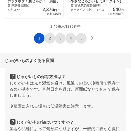
ホックホク！新じゃが！「男爵」
小さなじゃがいも【メークイン】
東京都台東区
宮城県加美郡色麻町
2,376
540
４キロ
〜
メークイン（小） 1キロ
円
〜
円
+送料
745円
+送料
500円
1-40表示/1380件中
1
2
3
4
5
じゃがいものよくある質問
live_help
じゃがいもの保存方法は？
じゃがいもは光と湿気を避け、風通しの良い冷暗所で保存す
るのが基本です。直射日光を避け、新聞紙などで包んで保存
しましょう。
冷蔵庫に入れる場合は低温障害に注意します。
live_help
じゃがいもの旬はいつですか？
産地や品種によって旬が異なりますが、一般的に春から夏に