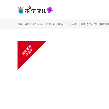
産直・通販のポケマル
野菜
うり類
とうがん
姫とうがん2個（栽培期
注
文
受
付
停
止
中