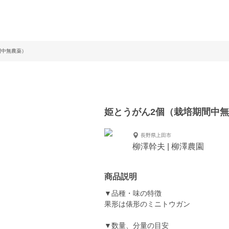
間中無農薬）
姫とうがん2個（栽培期間中
長野県上田市
柳澤幹夫 | 柳澤農園
商品説明
▼品種・味の特徴
果形は俵形のミニトウガン
▼数量、分量の目安