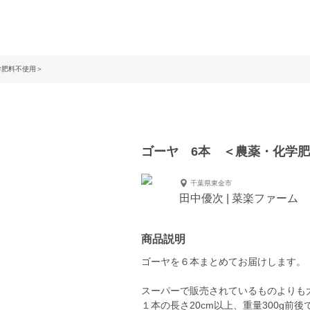
学肥料不使用＞
ゴーヤ 6本 ＜農薬・化学
千葉県東金市
田中優次 | 菜楽ファーム
商品説明
ゴーヤを６本まとめてお届けします。
スーパーで販売されているものよりも
１本の長さ20cm以上、重量300g前後