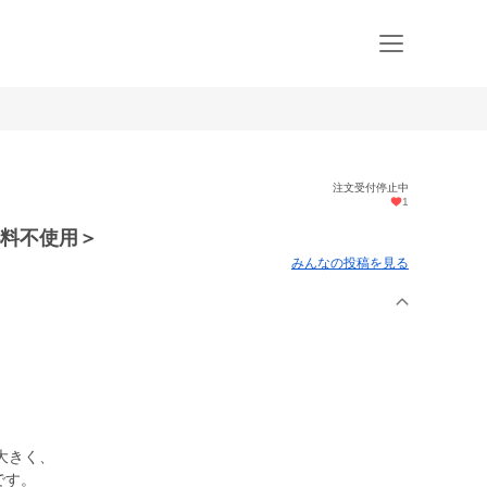
注文受付停止中
1
肥料不使用＞
みんなの投稿を見る
大きく、
です。