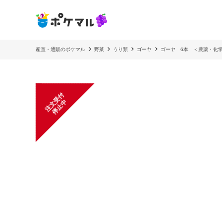
産直・通販のポケマル
野菜
うり類
ゴーヤ
ゴーヤ 6本 ＜農薬・化
注
文
受
付
停
止
中