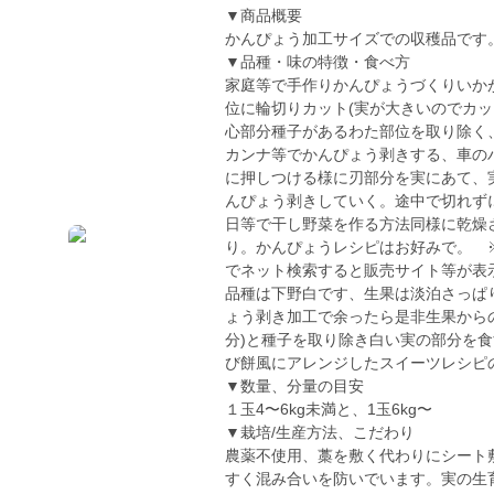
▼商品概要
かんぴょう加工サイズでの収穫品です
▼品種・味の特徴・食べ方
家庭等で手作りかんぴょうづくりいか
位に輪切りカット(実が大きいのでカ
心部分種子があるわた部位を取り除く
カンナ等でかんぴょう剥きする、車の
に押しつける様に刃部分を実にあて、
んぴょう剥きしていく。途中で切れず
日等で干し野菜を作る方法同様に乾燥
り。かんぴょうレシピはお好みで。 
でネット検索すると販売サイト等が表
品種は下野白です、生果は淡泊さっぱ
ょう剥き加工で余ったら是非生果から
分)と種子を取り除き白い実の部分を
び餅風にアレンジしたスイーツレシピ
▼数量、分量の目安
１玉4〜6kg未満と、1玉6kg〜
▼栽培/生産方法、こだわり
農薬不使用、藁を敷く代わりにシート
すく混み合いを防いでいます。実の生