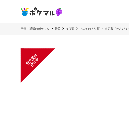
産直・通販のポケマル
野菜
うり類
その他のうり類
自家製「かんぴょう
注
文
受
付
停
止
中