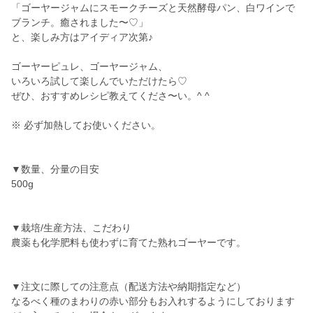
「ゴーヤージャムにスモークチーズと天然酵母パン、白ワインで
ブランチ。癒されました〜♡」
と、楽しみ方はアイディア次第♪
ゴーヤーピュレ、ゴーヤージャム、
いろいろ試して楽しんでいただけたら♡
ぜひ、おすすめレシピ教えてくださ〜い。^ ^
※ 必ず加熱してお使いください。
▼数量、分量の目安
500g
▼栽培/生産方法、こだわり
農薬も化学肥料も使わずに育てた熟れゴーヤーです。
▼注文に際しての注意点（配送方法や納期指定など）
なるべく種のまわりの赤い部分もお入れするようにしております