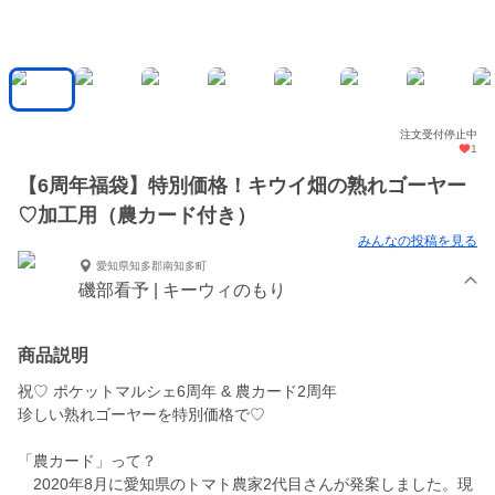
注文受付停止中
1
【6周年福袋】特別価格！キウイ畑の熟れゴーヤー
♡加工用（農カード付き）
みんなの投稿を見る
愛知県知多郡南知多町
磯部看予 | キーウィのもり
商品説明
祝♡ ポケットマルシェ6周年 & 農カード2周年
珍しい熟れゴーヤーを特別価格で♡
「農カード」って？
2020年8月に愛知県のトマト農家2代目さんが発案しました。現