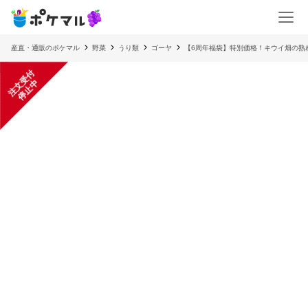
産直・通販のポケマル
野菜
うり類
ゴーヤ
【6周年福袋】特別価格！キウイ畑の熟
注
文
受
付
停
止
中