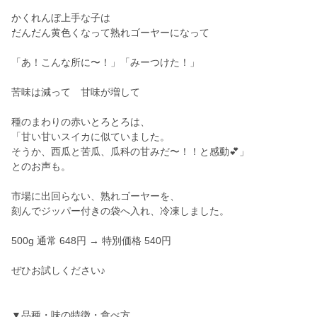
かくれんぼ上手な子は
だんだん黄色くなって熟れゴーヤーになって
「あ！こんな所に〜！」「みーつけた！」
苦味は減って 甘味が増して
種のまわりの赤いとろとろは、
「甘い甘いスイカに似ていました。
そうか、西瓜と苦瓜、瓜科の甘みだ〜！！と感動💕」
とのお声も。
市場に出回らない、熟れゴーヤーを、
刻んでジッパー付きの袋へ入れ、冷凍しました。
500g 通常 648円 → 特別価格 540円
ぜひお試しください♪
▼品種・味の特徴・食べ方