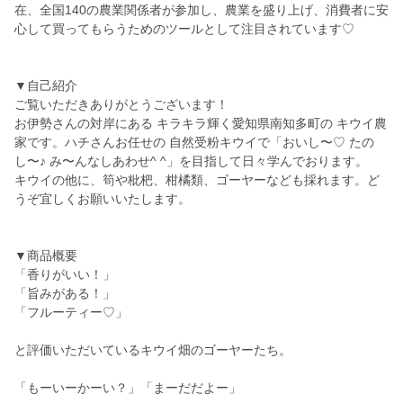
在、全国140の農業関係者が参加し、農業を盛り上げ、消費者に安
心して買ってもらうためのツールとして注目されています♡
▼自己紹介
ご覧いただきありがとうございます！
お伊勢さんの対岸にある キラキラ輝く愛知県南知多町の キウイ農
家です。ハチさんお任せの 自然受粉キウイで「おいし〜♡ たの
し〜♪ み〜んなしあわせ^ ^」を目指して日々学んでおります。
キウイの他に、筍や枇杷、柑橘類、ゴーヤーなども採れます。ど
うぞ宜しくお願いいたします。
▼商品概要
「香りがいい！」
「旨みがある！」
「フルーティー♡」
と評価いただいているキウイ畑のゴーヤーたち。
「もーいーかーい？」「まーだだよー」