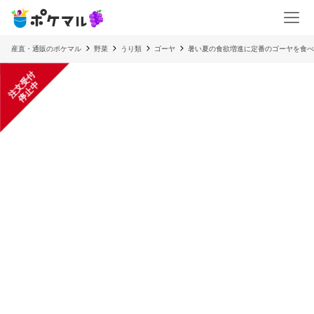
産直・通販のポケマル
野菜
うり類
ゴーヤ
暑い夏の食欲増進に定番のゴーヤを食べ
注
文
受
付
停
止
中