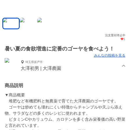
注文受付停止中
1
暑い夏の食欲増進に定番のゴーヤを食べよう！
みんなの投稿を見る
埼玉県坂戸市
大澤初男 | 大澤農園
商品説明
▼商品概要
堆肥など有機肥料と無農薬で育てた大澤農園のゴーヤです。
ゴーヤは炒めても壊れにくい特徴からチャンプルや天ぷら添え
物、サラダなどの多くのレシピに使われます。
ビタミンCやカリュウム、カロテンを多く含み栄養価の高い野菜
と言われています。