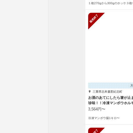
１枚270gから300gのホッケ３枚
販売終了
三重県北牟婁郡紀北町
お酒のあてにしたら箸が止
珍味！！冷凍マンボウホル
3,564円〜
冷凍マンボウ腸1キロ〜
販売終了