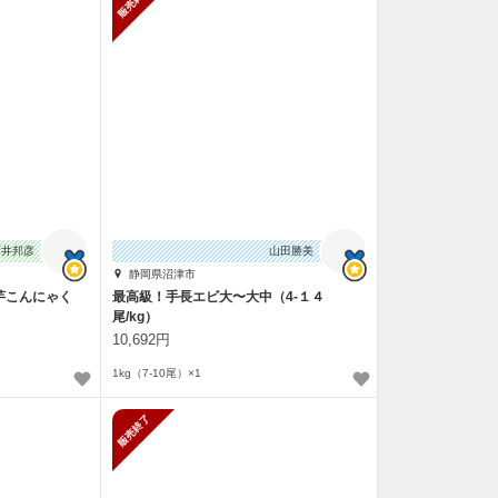
石井邦彦
山田勝美
静岡県沼津市
芋こんにゃく
最高級！手長エビ大〜大中（4-１４
尾/kg）
10,692円
1kg（7-10尾）×1
止
販売終了