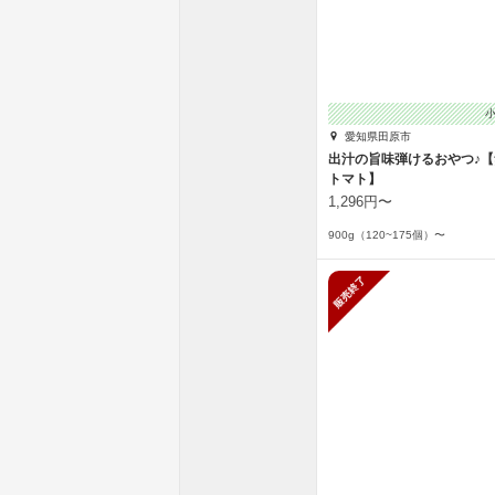
愛知県田原市
出汁の旨味弾けるおやつ♪
トマト】
1,296円〜
900g（120~175個）〜
販売終了