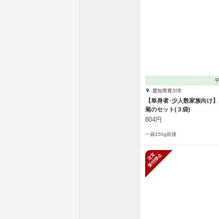
愛知県豊川市
【単身者･少人数家族向け
菊のセット(３袋)
804円
一袋150g前後
新規受付停