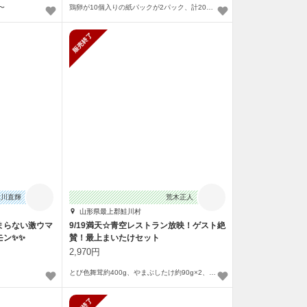
〜
鶏卵が10個入りの紙パックが2パック、計20個入っています。
販売終了
大川直輝
荒木正人
山形県最上郡鮭川村
まらない激ウマ
9/19満天☆青空レストラン放映！ゲスト絶
モン✨✨
賛！最上まいたけセット
2,970円
とび色舞茸約400g、やまぶしたけ約90g×2、椎茸（菌床）100g、乾燥やまぶしたけ15g
販売終了