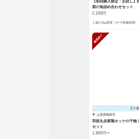
【初回購入限定・お試し】
節の魚詰め合わせセット
2,100円
１箱2.5kg程度（3〜5魚種程度）
販売終了
五十
山形県鶴岡市
羽前丸自家製ホッケの干物
セット
1,900円〜