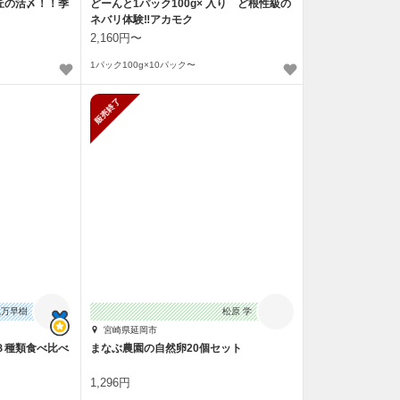
匠の活〆！！季
どーんと1パック100g× 入り ど根性級の
ネバリ体験‼️アカモク
2,160円〜
1パック100g×10パック〜
販売終了
嵐万早樹
松原 学
宮崎県延岡市
３種類食べ比べ
まなぶ農園の自然卵20個セット
1,296円