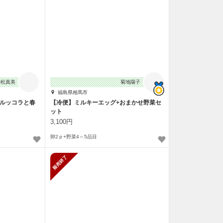
平松真美
菊地陽子
福島県相馬市
】ルッコラと春
【冷便】ミルキーエッグ+おまかせ野菜セ
ット
3,100円
卵2ｐ+野菜4～5品目
止
販売終了