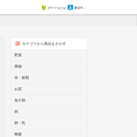
ポケマルとは
通信中...
カテゴリから商品をさがす
野菜
果物
米・穀類
お茶
魚介類
肉
卵・乳
蜂蜜