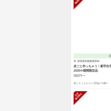
群馬県利根郡昭和村
皮ごと作っちゃう！新芋生
2020✨期間限定品
980円〜
皮ごとこんにゃく200g×３個〜
新規受付停