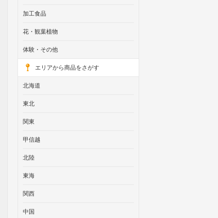
加工食品
花・観葉植物
体験・その他
エリアから商品をさがす
北海道
東北
関東
甲信越
北陸
東海
関西
中国