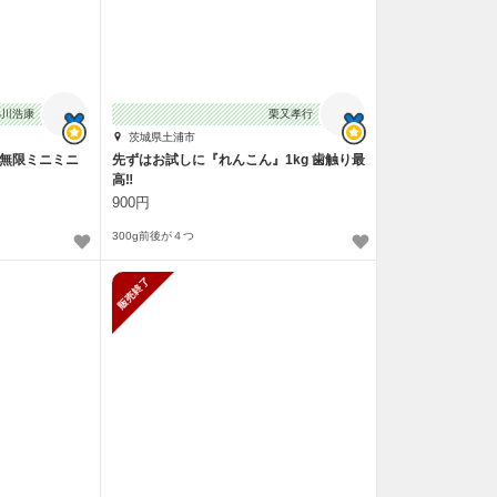
小川浩康
栗又孝行
茨城県土浦市
【無限ミニミニ
先ずはお試しに『れんこん』1kg 歯触り最
高‼️
900円
300g前後が４つ
販売終了