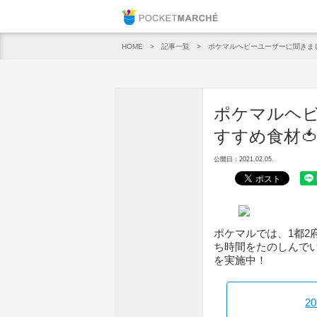
Pocket M
記事一覧
ポケマルヘビーユーザーに聞きました
HOME
ポケマルヘビ
すすめ食材🍅
公開日：2021.02.05.
ポケマルでは、1都2
ち時間をたのしんでい
を実施中！
2