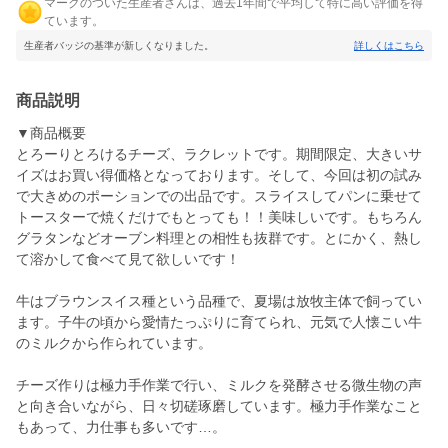
マークのついた生産者さんは、過去1年間で平均して特に高い評価を得
ています。
生産者バッジの基準が新しくなりました。
詳しくはこちら
商品説明
▼商品概要
とろーりとろけるチーズ、ラクレットです。期間限定、大きいサ
イズはお買い得価格となっております。そして、今回は初の試み
で大きめのポーションでの出品です。スライスしてパンに乗せて
トースターで焼くだけでもとっても！！美味しいです。もちろん
グラタンなどオーブン料理との相性も抜群です。とにかく、熱し
て溶かして食べて見て欲しいです！
牛はブラウンスイス種という品種で、夏場は放牧主体で飼ってい
ます。子牛の頃から愛情たっぷりに育てられ、元気で人懐こい牛
のミルクから作られています。
チーズ作りは極力手作業で行い、ミルクを発酵させる微生物の声
と向き合いながら、日々切磋琢磨しています。極力手作業なこと
もあって、力仕事も多いです…。