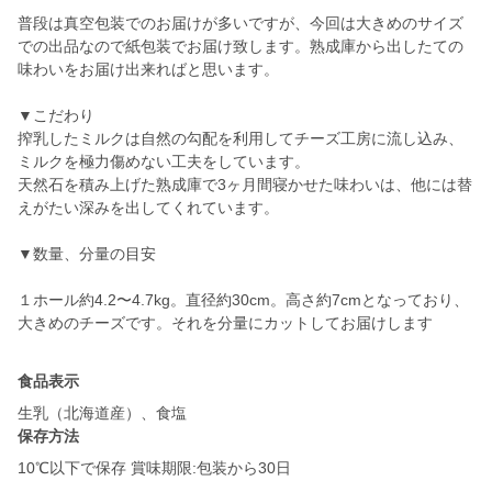
普段は真空包装でのお届けが多いですが、今回は大きめのサイズ
での出品なので紙包装でお届け致します。熟成庫から出したての
味わいをお届け出来ればと思います。
▼こだわり
搾乳したミルクは自然の勾配を利用してチーズ工房に流し込み、
ミルクを極力傷めない工夫をしています。
天然石を積み上げた熟成庫で3ヶ月間寝かせた味わいは、他には替
えがたい深みを出してくれています。
▼数量、分量の目安
１ホール約4.2〜4.7kg。直径約30cm。高さ約7cmとなっており、
食品表示
生乳（北海道産）、食塩
保存方法
10℃以下で保存 賞味期限:包装から30日